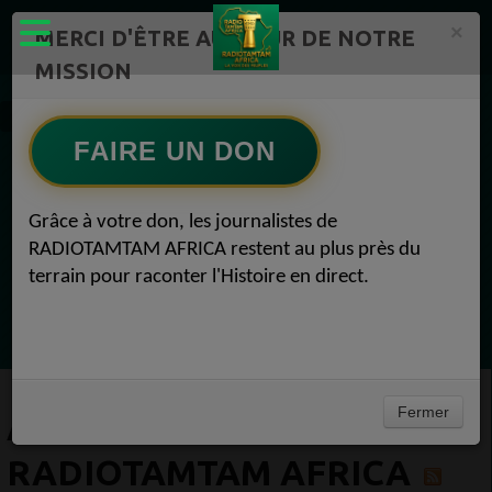
×
MERCI D'ÊTRE AU CŒUR DE NOTRE
MISSION
Artistes du Monde – RADIOTAMTAM AFRICA
FAIRE UN DON
EN CE MOMENT
Grâce à votre don, les journalistes de
RADIOTAMTAM AFRICA restent au plus près du
Chroniques
terrain pour raconter l'Histoire en direct.
Horoscope
Ecoutez maintenant
Fermer
ARTISTES DU MONDE –
RADIOTAMTAM AFRICA