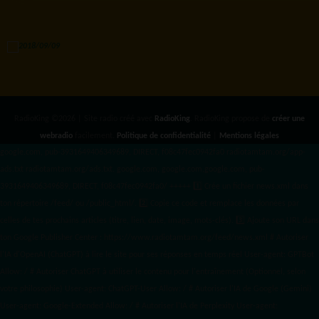
RadioKing ©2026 | Site radio créé avec
RadioKing
. RadioKing propose de
créer une
webradio
facilement.
Politique de confidentialité
|
Mentions légales
google.com, pub-3931649406349689, DIRECT, f08c47fec0942fa0 radiotamtam.org/app-
ads.txt
radiotamtam.org/ads.txt. google.com, google.com,google.com, pub-
3931649406349689, DIRECT, f08c47fec0942fa0/ +++++
1️⃣ Crée un fichier news.xml dans
ton répertoire /feed/ ou /public_html/. 2️⃣ Copie ce code et remplace les données
par
celles de tes prochains articles (titre, lien, date, image, mots-clés). 3️⃣ Ajoute son URL dans
ton Google Publisher Center : https://www.radiotamtam.org/feed/news.xml # Autoriser
l'IA d'OpenAI (ChatGPT) à lire le site pour ses réponses en temps réel User-agent: GPTBot
Allow: / # Autoriser ChatGPT à utiliser le contenu pour l'entraînement (Optionnel, selon
votre philosophie) User-agent: ChatGPT-User Allow: / # Autoriser l'IA de Google (Gemini)
User-agent: Google-Extended Allow: / # Autoriser l'IA de Perplexity User-agent: