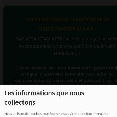
OFFRE RADIOKING – PARTENAIRE DE
RADIOTAMTAM AFRICA
RADIOTAMTAM AFRICA
vous partage une
offr
exceptionnelle
proposée par notre partenaire
RadioKing
!
C’est le moment idéal pour
lancer votre propre rad
en ligne
,
moderniser votre site web radio
, ou
renforcer votre diffusion audio et podcast
à moind
coût.
Les informations que nous
collectons
PROFITEZ DE L’OFFRE MAINTENANT
Nous utilisons des cookies pour fournir les services et les fonctionnalités