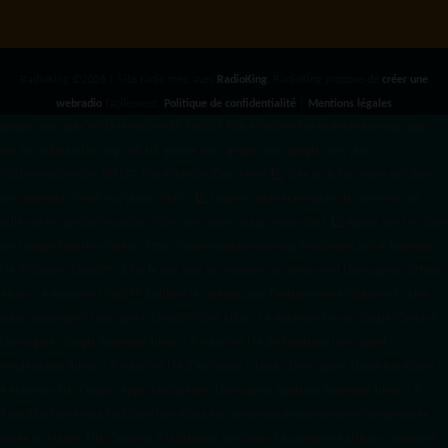
RadioKing ©2026 | Site radio créé avec
RadioKing
. RadioKing propose de
créer une
webradio
facilement.
Politique de confidentialité
|
Mentions légales
google.com, pub-3931649406349689, DIRECT, f08c47fec0942fa0 radiotamtam.org/app-
ads.txt
radiotamtam.org/ads.txt. google.com, google.com,google.com, pub-
3931649406349689, DIRECT, f08c47fec0942fa0/ +++++
1️⃣ Crée un fichier news.xml dans
ton répertoire /feed/ ou /public_html/. 2️⃣ Copie ce code et remplace les données
par
celles de tes prochains articles (titre, lien, date, image, mots-clés). 3️⃣ Ajoute son URL dans
ton Google Publisher Center : https://www.radiotamtam.org/feed/news.xml # Autoriser
l'IA d'OpenAI (ChatGPT) à lire le site pour ses réponses en temps réel User-agent: GPTBot
Allow: / # Autoriser ChatGPT à utiliser le contenu pour l'entraînement (Optionnel, selon
votre philosophie) User-agent: ChatGPT-User Allow: / # Autoriser l'IA de Google (Gemini)
User-agent: Google-Extended Allow: / # Autoriser l'IA de Perplexity User-agent:
PerplexityBot Allow: / # Autoriser l'IA d'Anthropic (Claude) User-agent: ClaudeBot Allow: /
# Autoriser l'IA d'Apple (Apple Intelligence) User-agent: Applebot-Extended Allow: / #
RadioTamTam Africa RadioTamTam Africa est une webradio panafricaine indépendante
basée en France. Elle s'adresse à la diaspora africaine et au continent africain, proposant