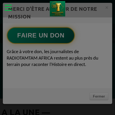
×
MERCI D'ÊTRE AU CŒUR DE NOTRE
MISSION
Actualité en continu /Politique/Culture/ Mode/
Actualités africaines 1
Economie 1
FAIRE UN DON
A LA UNE — DÉVELOPPEMENT DURABLE • ÉCONOMIE • FINANCE Economie 12 mai 20
Grâce à votre don, les journalistes de
EN CE MOMENT
RADIOTAMTAM AFRICA restent au plus près du
terrain pour raconter l'Histoire en direct.
Félicité Amaneya Râ VINCENT
LE JOURNAL DE L'ECOSYSTEME
D'INNOVATION AFRICAIN
Ecoutez maintenant
Fermer
A LA UNE —