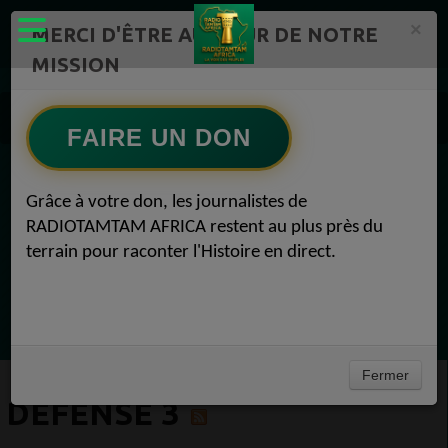
×
MERCI D'ÊTRE AU CŒUR DE NOTRE
MISSION
Actualité en continu /Politique/Culture/ Mode/
Actualités africaines 3
FAIRE UN DON
Défense 3
EN CE MOMENT
Grâce à votre don, les journalistes de
RADIOTAMTAM AFRICA restent au plus près du
Félicité Amaneya Ra VINCENT
terrain pour raconter l'Histoire en direct.
TAMBOURS PARLANTS COMMUNICATIONS
Bâtir l Afrique par l éducation des
Ecoutez maintenant
filles51Félicité Amaneya Ra VINCENT
Fermer
DÉFENSE 3