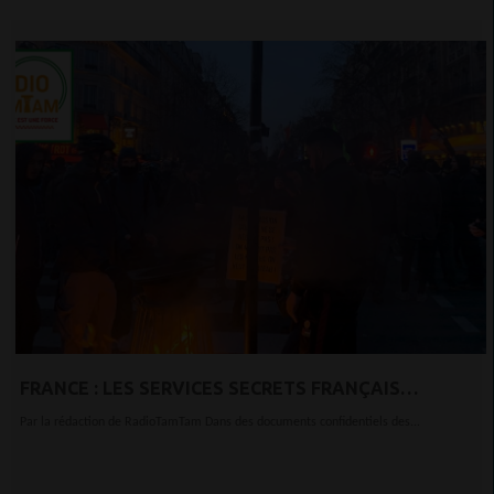
FRANCE : LES SERVICES SECRETS FRANÇAIS
CRAIGNENT UN MOUVEMENT SOCIAL D’AMPLEUR
Par la rédaction de RadioTamTam Dans des documents confidentiels des...
APRÈS LE CONFINEMENT