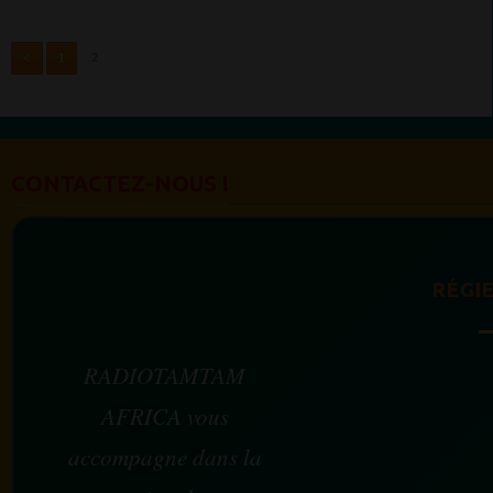
<
1
2
CONTACTEZ-NOUS !
RÉGIE
RADIOTAMTAM
AFRICA vous
accompagne dans la