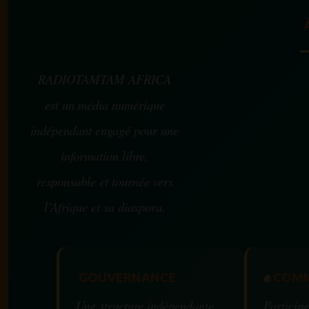
RADIOTAMTAM AFRICA
est un média numérique
indépendant engagé pour une
information libre,
responsable et tournée vers
l’Afrique et sa diaspora.
GOUVERNANCE
✊
COMM
Une structure indépendante
Participe