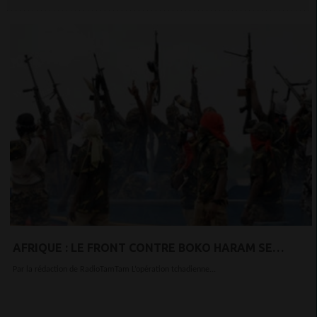
AFRIQUE : LE FRONT CONTRE BOKO HARAM SE
DÉPLACE DU TCHAD VERS LE NIGERIA
Par la rédaction de RadioTamTam L’opération tchadienne...