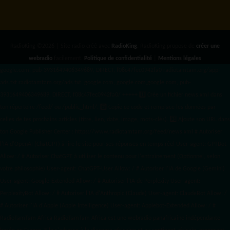
RadioKing ©2026 | Site radio créé avec
RadioKing
. RadioKing propose de
créer une
webradio
facilement.
Politique de confidentialité
|
Mentions légales
google.com, pub-3931649406349689, DIRECT, f08c47fec0942fa0 radiotamtam.org/app-
ads.txt
radiotamtam.org/ads.txt. google.com, google.com,google.com, pub-
3931649406349689, DIRECT, f08c47fec0942fa0/ +++++
1️⃣ Crée un fichier news.xml dans
ton répertoire /feed/ ou /public_html/. 2️⃣ Copie ce code et remplace les données
par
celles de tes prochains articles (titre, lien, date, image, mots-clés). 3️⃣ Ajoute son URL dans
ton Google Publisher Center : https://www.radiotamtam.org/feed/news.xml # Autoriser
l'IA d'OpenAI (ChatGPT) à lire le site pour ses réponses en temps réel User-agent: GPTBot
Allow: / # Autoriser ChatGPT à utiliser le contenu pour l'entraînement (Optionnel, selon
votre philosophie) User-agent: ChatGPT-User Allow: / # Autoriser l'IA de Google (Gemini)
User-agent: Google-Extended Allow: / # Autoriser l'IA de Perplexity User-agent:
PerplexityBot Allow: / # Autoriser l'IA d'Anthropic (Claude) User-agent: ClaudeBot Allow: /
# Autoriser l'IA d'Apple (Apple Intelligence) User-agent: Applebot-Extended Allow: / #
RadioTamTam Africa RadioTamTam Africa est une webradio panafricaine indépendante