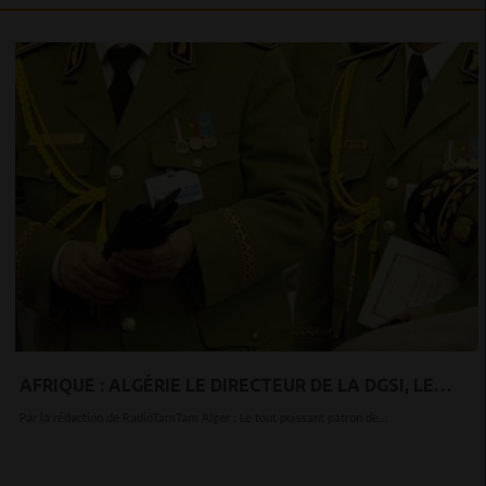
AFRIQUE : ALGÉRIE LE DIRECTEUR DE LA DGSI, LE
GÉNÉRAL OUASSINI BOUAZZA, LIMOGÉ !!
Par la rédaction de RadioTamTam Alger : Le tout puissant patron de...