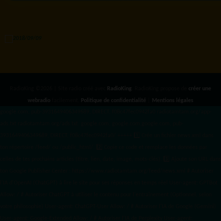
RadioKing ©2026 | Site radio créé avec
RadioKing
. RadioKing propose de
créer une
webradio
facilement.
Politique de confidentialité
|
Mentions légales
google.com, pub-3931649406349689, DIRECT, f08c47fec0942fa0 radiotamtam.org/app-
ads.txt
radiotamtam.org/ads.txt. google.com, google.com,google.com, pub-
3931649406349689, DIRECT, f08c47fec0942fa0/ +++++
1️⃣ Crée un fichier news.xml dans
ton répertoire /feed/ ou /public_html/. 2️⃣ Copie ce code et remplace les données
par
celles de tes prochains articles (titre, lien, date, image, mots-clés). 3️⃣ Ajoute son URL dans
ton Google Publisher Center : https://www.radiotamtam.org/feed/news.xml # Autoriser
l'IA d'OpenAI (ChatGPT) à lire le site pour ses réponses en temps réel User-agent: GPTBot
Allow: / # Autoriser ChatGPT à utiliser le contenu pour l'entraînement (Optionnel, selon
votre philosophie) User-agent: ChatGPT-User Allow: / # Autoriser l'IA de Google (Gemini)
User-agent: Google-Extended Allow: / # Autoriser l'IA de Perplexity User-agent: