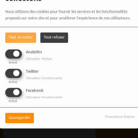
Rejoignez une équipe engagée
pour une information libre,
Nous utilisons des cookies pour fournir les services et les fonctionnalités
innovante et tournée vers
proposés sur notre site et pour améliorer l'expérience de nos utilisateurs.
l’Afrique et sa diaspora.
Tout accepter
Tout refuser
Analytics
Utilisation: Analyse
Activé
RADIOTAMTAM
Twitter
AFRICA — LA PAROLE
Utilisation: Fonctionnalité
Activé
EST UNE FORCE
Facebook
Utilisation: Fonctionnalité
Activé
Propulsé par Orejime
Sauvegarder