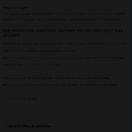
Mogo Be Sengen
:
À la croisée du
jazz contemporain
et des rythmes maliens, ce titre aborde la
toxicité
sociale et les rumeurs
, avec un message fort : persévérance et autodétermination.
UNE PRODUCTION AMBITIEUSE SOUTENUE PAR SOLITON LIVE ET DIAK
RECORDS
Distribué par
Soliton Live
et
Diak Records
, "Le Renouveau" bénéficie d’une production
léchée et d’une
ambition internationale
assumée.
Ce projet s’inscrit dans une dynamique nouvelle, visant à
faire rayonner la musique
malienne
bien au-delà de ses frontières.
"Le Renouveau" est disponible dès maintenant sur toutes les plateformes.
➡️ Une œuvre à découvrir absolument, riche de
sens, de rythmes et d’émotions
.