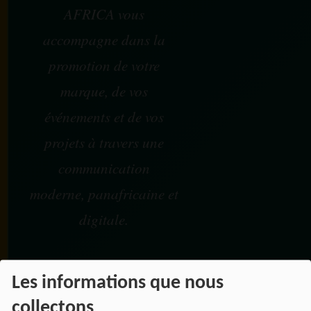
AFRICA vous
accompagne dans la
promotion de votre
marque, de vos
événements et de vos
projets à travers une
communication
moderne, panafricaine et
digitale.
Les informations que nous
NOS OFFRES D'EMPL
collectons