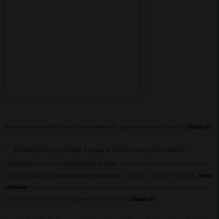
Nous avons une petite faveur à vous demander pour soutenir notre travail
Cliquez ici
À propos de Félicité Amaneyâ Râ VINCENT
-
Rédactrice en chef à RADIOTAMTAM AFRICA
, Félicité s'engage à façonner la radio
de demain pour une
Afrique prospère, inspirante
, et prête à illuminer le monde.
Nous
Contacter
N'hésitez pas à nous contacter. Nos équipes vous répondront dans les plus
brefs délais.
Pour un Article Sponsorisé maintenant
Cliquez ici