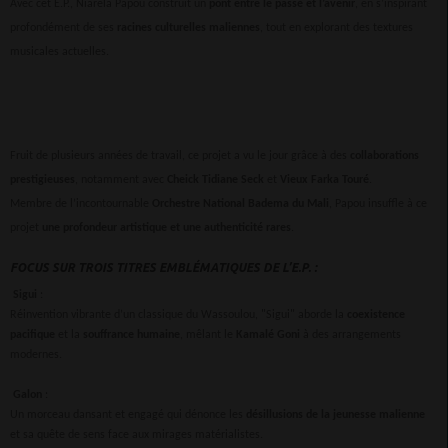
Avec cet E.P., Niaréla Papou construit un
pont entre le passé et l’avenir
, en s’inspirant
profondément de ses
racines culturelles maliennes
, tout en explorant des textures
musicales actuelles.
Fruit de plusieurs années de travail, ce projet a vu le jour grâce à des
collaborations
prestigieuses
, notamment avec
Cheick Tidiane Seck
et
Vieux Farka Touré
.
Membre de l’incontournable
Orchestre National Badema du Mali
, Papou insuffle à ce
projet
une profondeur artistique et une authenticité rares
.
FOCUS SUR TROIS TITRES EMBLÉMATIQUES DE L’E.P. :
Sigui
:
Réinvention vibrante d’un classique du Wassoulou, "Sigui" aborde la
coexistence
pacifique
et la
souffrance humaine
, mêlant le
Kamalé Goni
à des arrangements
modernes.
Galon
:
Un morceau dansant et engagé qui dénonce les
désillusions de la jeunesse malienne
et sa quête de sens face aux mirages matérialistes.