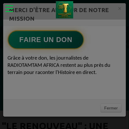
×
MERCI D'ÊTRE AU CŒUR DE NOTRE
MISSION
Actualité en continu /Politique/Culture/ Mode/
Actualités africaines 1
Musique 1
FAIRE UN DON
"Le Renouveau" : une fusion audacieuse entre héritage et innovation Musique 28 mars
Grâce à votre don, les journalistes de
EN CE MOMENT
RADIOTAMTAM AFRICA restent au plus près du
terrain pour raconter l'Histoire en direct.
Félicité Amaneya Ra VINCENT
Le Grand Journal
Ecoutez maintenant
Fermer
"LE RENOUVEAU" : UNE