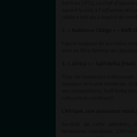
Sorti en 1972, ce chef-d’œuvre
ouvert la voie à l’influence afr
célèbre refrain a inspiré de nom
2. « Noblesse Oblige » – Koff
Figure majeure de la rumba cong
avec ce titre devenu un classiqu
1. « Africa » – Salif Keïta (Mali)
Pour de nombreux mélomanes, c
musique africaine moderne. Grâc
ses compositions, Salif Keïta d
culturels du continent.
L’Afrique, une puissance music
Au-delà de cette sélection, l
tendances mondiales. L’Afrobea