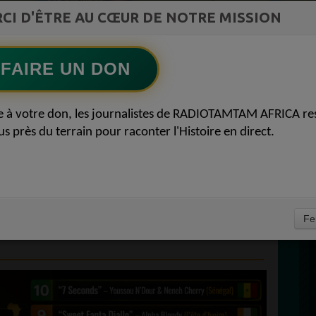
st la
CI D'ÊTRE AU CŒUR DE NOTRE MISSION
TAMBOURS PPARLANTS
ment du
COMMUNICATIONS Les paradoxes derrière
Ecoutez maintenant
S
le progrès africain
FAIRE UN DON
D
NS AFRICAINES LES
0
e à votre don, les journalistes de RADIOTAMTAM AFRICA re
P
us près du terrain pour raconter l'Histoire en direct.
S QUI ONT MARQUÉ
 LA MUSIQUE
UALITÉS AFRICAINES
À
Fe