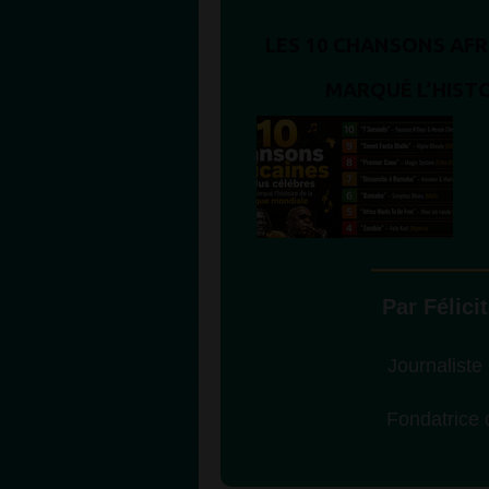
LES 10 CHANSONS AFR
MARQUÉ L’HISTO
Par Félic
Journaliste
Fondatric