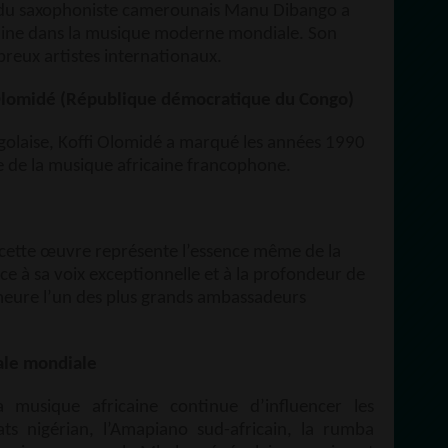
 du saxophoniste camerounais Manu Dibango a
icaine dans la musique moderne mondiale. Son
breux artistes internationaux.
i Olomidé (République démocratique du Congo)
olaise, Koffi Olomidé a marqué les années 1990
e de la musique africaine francophone.
ette œuvre représente l’essence même de la
e à sa voix exceptionnelle et à la profondeur de
emeure l’un des plus grands ambassadeurs
ale mondiale
a musique africaine continue d’influencer les
ts nigérian, l’Amapiano sud-africain, la rumba