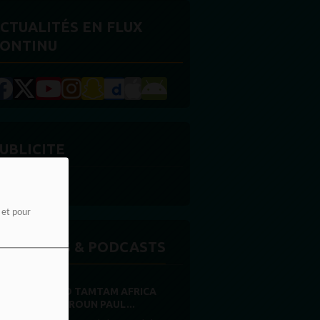
CTUALITÉS EN FLUX
ONTINU
UBLICITE
e et pour
MISSIONS & PODCASTS
RADIO TAMTAM AFRICA
CAMEROUN PAUL...