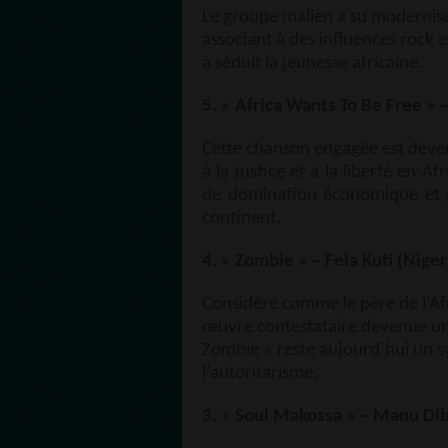
Le groupe malien a su moderniser
associant à des influences rock 
a séduit la jeunesse africaine.
5. « Africa Wants To Be Free » –
Cette chanson engagée est deven
à la justice et à la liberté en 
de domination économique et po
continent.
4. « Zombie » – Fela Kuti (Niger
Considéré comme le père de l’Afr
œuvre contestataire devenue un
Zombie » reste aujourd’hui un sy
l’autoritarisme.
3. « Soul Makossa » – Manu D