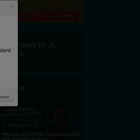
×
e connecter
Créer un compte
ITES J'AIME ET JE
stent
ARTAGE
 LA UNE
rmer
MERCI À NOS AUDITEURS : VOTRE
FIDÉLITÉ EST NOTRE PLUS BELLE