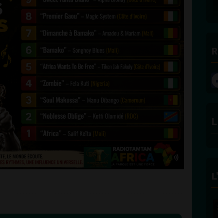
R
L
L