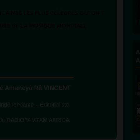
ICAINES LES PLUS CÉLÈBRES QUI ONT
IRE DE LA MUSIQUE MONDIALE
A
A
ité Amaneyâ Râ VINCENT
 indépendante – Éditorialiste
e de RADIOTAMTAM AFRICA