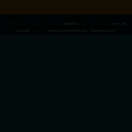
RadioKing ©2026 | Site radio créé avec
RadioKing
. RadioKing propose de
créer une
webradio
facilement.
Politique de confidentialité
|
Mentions légales
google.com, pub-3931649406349689, DIRECT, f08c47fec0942fa0 radiotamtam.org/app-
ads.txt
radiotamtam.org/ads.txt. google.com, google.com,google.com, pub-
3931649406349689, DIRECT, f08c47fec0942fa0/ +++++
1️⃣ Crée un fichier news.xml dans
ton répertoire /feed/ ou /public_html/. 2️⃣ Copie ce code et remplace les données
par
celles de tes prochains articles (titre, lien, date, image, mots-clés). 3️⃣ Ajoute son URL dans
ton Google Publisher Center : https://www.radiotamtam.org/feed/news.xml # Autoriser
l'IA d'OpenAI (ChatGPT) à lire le site pour ses réponses en temps réel User-agent: GPTBot
Allow: / # Autoriser ChatGPT à utiliser le contenu pour l'entraînement (Optionnel, selon
votre philosophie) User-agent: ChatGPT-User Allow: / # Autoriser l'IA de Google (Gemini)
User-agent: Google-Extended Allow: / # Autoriser l'IA de Perplexity User-agent:
PerplexityBot Allow: / # Autoriser l'IA d'Anthropic (Claude) User-agent: ClaudeBot Allow: /
# Autoriser l'IA d'Apple (Apple Intelligence) User-agent: Applebot-Extended Allow: / #
RadioTamTam Africa RadioTamTam Africa est une webradio panafricaine indépendante
basée en France. Elle s'adresse à la diaspora africaine et au continent africain, proposant