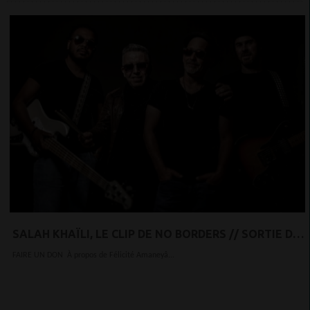
SALAH KHAÏLI, LE CLIP DE NO BORDERS // SORTIE DE
L'ALBUM OUT FO THE BLUES CHEZ DIXIEFROG
FAIRE UN DON À propos de Félicité Amaneyâ...