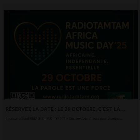
RÉSERVEZ LA DATE : LE 29 OCTOBRE, C’EST LA
JOURNÉE DE LA MUSIQUE RADIOTAMTAM AFRICA !
Sponsor officiel RELAIS EMPLOI DIRECT – Des services directs pour changer...