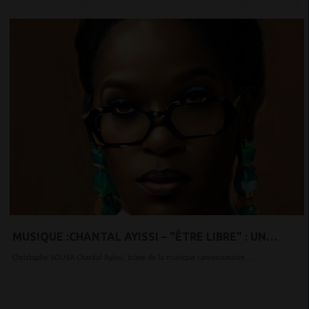
MUSIQUE :CHANTAL AYISSI – "ÊTRE LIBRE" : UN
HYMNE À L’ÉMANCIPATION
Christophe SOUSA Chantal Ayissi, icône de la musique camerounaise,...