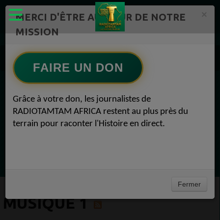
×
MERCI D'ÊTRE AU CŒUR DE NOTRE
MISSION
Actualité en continu /Politique/Culture/ Mode/
Actualités africaines 1
FAIRE UN DON
Musique 1
EN CE MOMENT
Grâce à votre don, les journalistes de
RADIOTAMTAM AFRICA restent au plus près du
Félicité Amaneya Râ VINCENT
terrain pour raconter l'Histoire en direct.
LE JOURNAL DE L'ECOSYSTEME
D'INNOVATION AFRICAIN
Ecoutez maintenant
Fermer
MUSIQUE 1