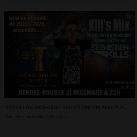
RÉVEILLON 2025–2026 : RADIOTAMTAM AFRICA A
PROPOSÉ UN “KILL’S MIX” ÉLECTRO GRATUIT DE 3
Spécial Réveillon Réveillon 2025–2026 :...
HEURES POUR SES AUDITEURS