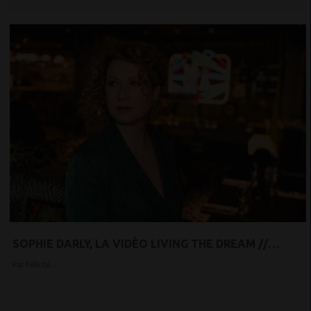
SOPHIE DARLY, LA VIDÉO LIVING THE DREAM //
NOUVEL ALBUM SLOW DOWN FAST
Par Félicité...