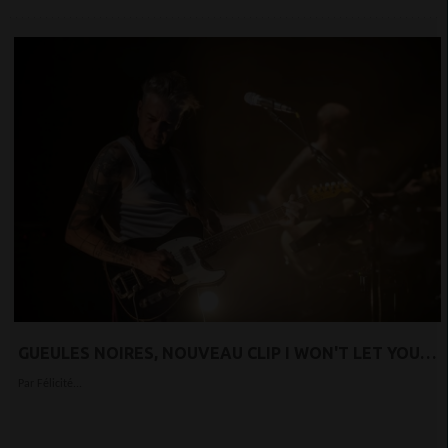
GUEULES NOIRES, NOUVEAU CLIP I WON'T LET YOU
DOWN // SORTIE DE L'ALBUM
Par Félicité...