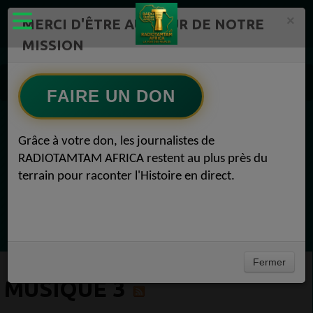
×
MERCI D'ÊTRE AU CŒUR DE NOTRE
MISSION
Actualité en continu /Politique/Culture/ Mode/
Actualités africaines 3
FAIRE UN DON
Musique 3
EN CE MOMENT
Grâce à votre don, les journalistes de
RADIOTAMTAM AFRICA restent au plus près du
Félicité Amaneya Ra VINCENT
terrain pour raconter l'Histoire en direct.
TAMBOURS PARLANTS COMMUNICATIONS
La mécanique de la prière du lundi53
Ecoutez maintenant
Fermer
MUSIQUE 3