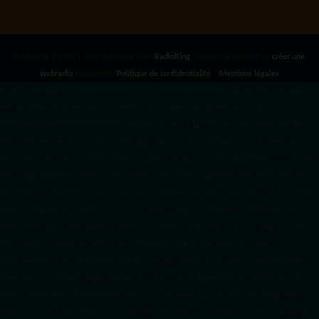
RadioKing ©2026 | Site radio créé avec
RadioKing
. RadioKing propose de
créer une
webradio
facilement.
Politique de confidentialité
|
Mentions légales
google.com, pub-3931649406349689, DIRECT, f08c47fec0942fa0 radiotamtam.org/app-
ads.txt
radiotamtam.org/ads.txt. google.com, google.com,google.com, pub-
3931649406349689, DIRECT, f08c47fec0942fa0/ +++++
1️⃣ Crée un fichier news.xml dans
ton répertoire /feed/ ou /public_html/. 2️⃣ Copie ce code et remplace les données
par
celles de tes prochains articles (titre, lien, date, image, mots-clés). 3️⃣ Ajoute son URL dans
ton Google Publisher Center : https://www.radiotamtam.org/feed/news.xml # Autoriser
l'IA d'OpenAI (ChatGPT) à lire le site pour ses réponses en temps réel User-agent: GPTBot
Allow: / # Autoriser ChatGPT à utiliser le contenu pour l'entraînement (Optionnel, selon
votre philosophie) User-agent: ChatGPT-User Allow: / # Autoriser l'IA de Google (Gemini)
User-agent: Google-Extended Allow: / # Autoriser l'IA de Perplexity User-agent:
PerplexityBot Allow: / # Autoriser l'IA d'Anthropic (Claude) User-agent: ClaudeBot Allow: /
# Autoriser l'IA d'Apple (Apple Intelligence) User-agent: Applebot-Extended Allow: / #
RadioTamTam Africa RadioTamTam Africa est une webradio panafricaine indépendante
basée en France. Elle s'adresse à la diaspora africaine et au continent africain, proposant