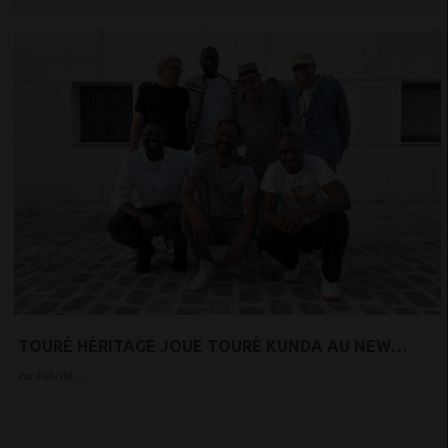
TOURÉ HÉRITAGE JOUE TOURÉ KUNDA AU NEW
MORNING LE 10/10 // INVITATION
Par Félicité...