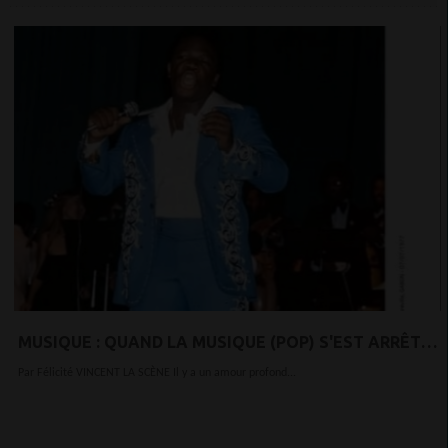
MUSIQUE : QUAND LA MUSIQUE (POP) S'EST ARRÊTÉE
AU GABON
Par Félicité VINCENT LA SCÈNE Il y a un amour profond...