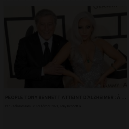
PEOPLE TONY BENNETT ATTEINT D'ALZHEIMER : À 94
ANS, IL RÉVÈLE SA MALADIE ET SORT UN ALBUM
Par RadioTamTam Le 1er février 2021, Tony Bennett a...
AVEC LADY GAGA