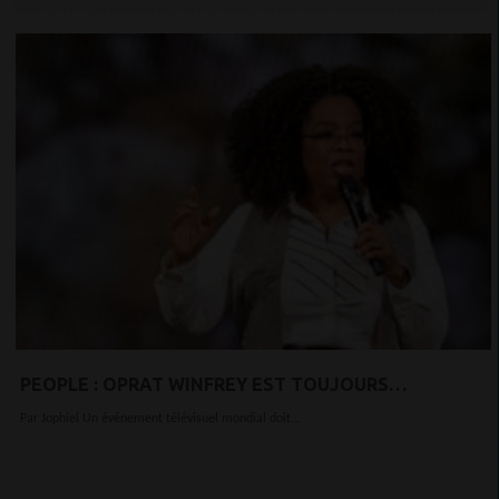
PEOPLE : OPRAT WINFREY EST TOUJOURS
INCONTOURNABLE AVEC L'INTERVIEW DE MEGHAN ET
Par Jophiel Un événement télévisuel mondial doit...
HARRY