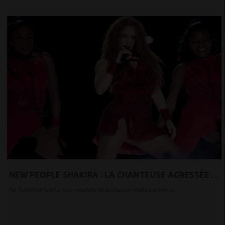
NEW PEOPLE SHAKIRA : LA CHANTEUSE AGRESSÉE ET
VOLÉE PAR DES SANGLIERS À BARCELONE, ELLE
Par RadioTamTam La star mondiale de la chanson Shakira a livré un...
DÉVOILE LES DÉGÂTS