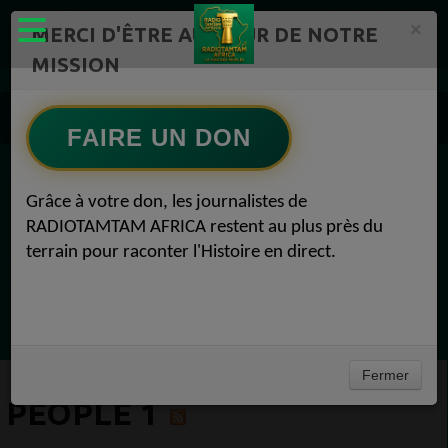
×
MERCI D'ÊTRE AU CŒUR DE NOTRE
MISSION
Actualité en continu /Politique/Culture/ Mode/
Actualités africaines 1
FAIRE UN DON
People 1
EN CE MOMENT
Grâce à votre don, les journalistes de
RADIOTAMTAM AFRICA restent au plus près du
Félicité Amaneya Ra VINCENT
terrain pour raconter l'Histoire en direct.
TAMBOURS PARLANTS COMMUNICATIONS
LIA pour reconquérir le récit africain
Ecoutez maintenant
Fermer
PEOPLE 1