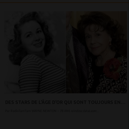
DES STARS DE L’ÂGE D’OR QUI SONT TOUJOURS EN
VIE ET QUI SE PORTENT TRÈS BIEN À LA RETRAITE!
Par RadioTamTam WAYNE NEWTON – 78 ANS window.dataLayer...