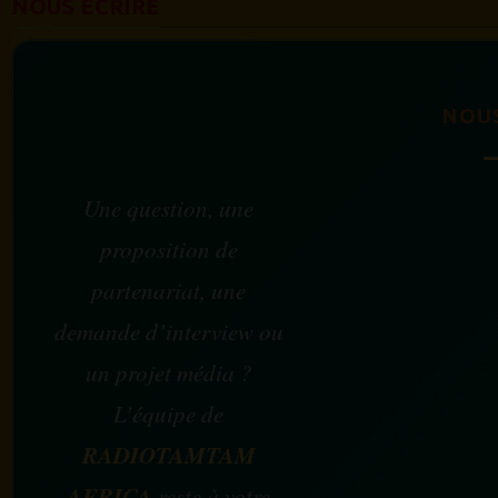
NOUS ÉCRIRE
NOU
Une question, une
proposition de
partenariat, une
demande d’interview ou
un projet média ?
L’équipe de
RADIOTAMTAM
AFRICA
reste à votre