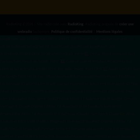
RadioKing ©2026 | Site radio créé avec
RadioKing
. RadioKing propose de
créer une
webradio
facilement.
Politique de confidentialité
|
Mentions légales
google.com, pub-3931649406349689, DIRECT, f08c47fec0942fa0 radiotamtam.org/app-
ads.txt
radiotamtam.org/ads.txt. google.com, google.com,google.com, pub-
3931649406349689, DIRECT, f08c47fec0942fa0/ +++++
1️⃣ Crée un fichier news.xml dans
ton répertoire /feed/ ou /public_html/. 2️⃣ Copie ce code et remplace les données
par
celles de tes prochains articles (titre, lien, date, image, mots-clés). 3️⃣ Ajoute son URL dans
ton Google Publisher Center : https://www.radiotamtam.org/feed/news.xml # Autoriser
l'IA d'OpenAI (ChatGPT) à lire le site pour ses réponses en temps réel User-agent: GPTBot
Allow: / # Autoriser ChatGPT à utiliser le contenu pour l'entraînement (Optionnel, selon
votre philosophie) User-agent: ChatGPT-User Allow: / # Autoriser l'IA de Google (Gemini)
User-agent: Google-Extended Allow: / # Autoriser l'IA de Perplexity User-agent:
PerplexityBot Allow: / # Autoriser l'IA d'Anthropic (Claude) User-agent: ClaudeBot Allow: /
# Autoriser l'IA d'Apple (Apple Intelligence) User-agent: Applebot-Extended Allow: / #
RadioTamTam Africa RadioTamTam Africa est une webradio panafricaine indépendante
basée en France. Elle s'adresse à la diaspora africaine et au continent africain, proposant