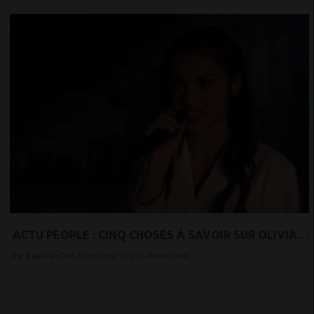
ACTU PEOPLE : CINQ CHOSES À SAVOIR SUR OLIVIA
RODRIGO, LA NOUVELLE STAR DE DISNEY QUI
Par RadioTamTam À tout juste 17 ans, l’Américaine...
EXPLOSE...