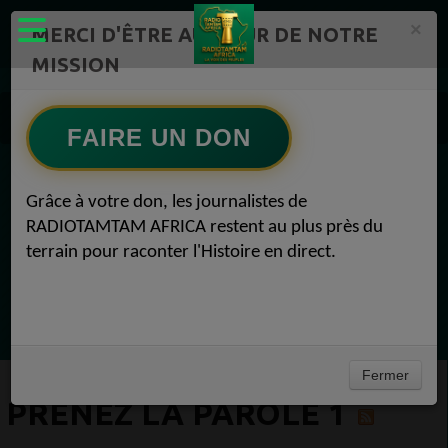
×
MERCI D'ÊTRE AU CŒUR DE NOTRE
MISSION
Actualité en continu /Politique/Culture/ Mode/
Actualités africaines 1
FAIRE UN DON
Prenez la parole 1
EN CE MOMENT
Grâce à votre don, les journalistes de
RADIOTAMTAM AFRICA restent au plus près du
Félicité Amaneya Ra VINCENT
terrain pour raconter l'Histoire en direct.
TAMBOURS PPARLANTS
COMMUNICATIONS Diasporas entre
Ecoutez maintenant
milliards nigérians et méfiance gabonaise
Fermer
PRENEZ LA PAROLE 1