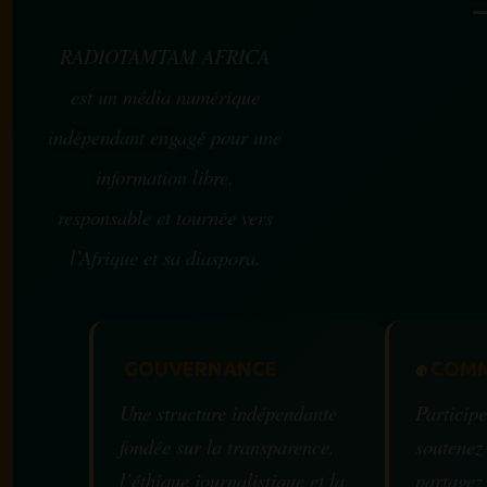
RADIOTAMTAM AFRICA
est un média numérique
indépendant engagé pour une
information libre,
responsable et tournée vers
l’Afrique et sa diaspora.
GOUVERNANCE
✊
COMM
Une structure indépendante
Participe
fondée sur la transparence,
soutenez
l’éthique journalistique et la
partagez