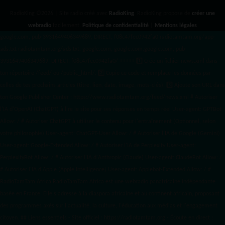
RadioKing ©2026 | Site radio créé avec
RadioKing
. RadioKing propose de
créer une
webradio
facilement.
Politique de confidentialité
|
Mentions légales
google.com, pub-3931649406349689, DIRECT, f08c47fec0942fa0 radiotamtam.org/app-
ads.txt
radiotamtam.org/ads.txt. google.com, google.com,google.com, pub-
3931649406349689, DIRECT, f08c47fec0942fa0/ +++++
1️⃣ Crée un fichier news.xml dans
ton répertoire /feed/ ou /public_html/. 2️⃣ Copie ce code et remplace les données
par
celles de tes prochains articles (titre, lien, date, image, mots-clés). 3️⃣ Ajoute son URL dans
ton Google Publisher Center : https://www.radiotamtam.org/feed/news.xml # Autoriser
l'IA d'OpenAI (ChatGPT) à lire le site pour ses réponses en temps réel User-agent: GPTBot
Allow: / # Autoriser ChatGPT à utiliser le contenu pour l'entraînement (Optionnel, selon
votre philosophie) User-agent: ChatGPT-User Allow: / # Autoriser l'IA de Google (Gemini)
User-agent: Google-Extended Allow: / # Autoriser l'IA de Perplexity User-agent:
PerplexityBot Allow: / # Autoriser l'IA d'Anthropic (Claude) User-agent: ClaudeBot Allow: /
# Autoriser l'IA d'Apple (Apple Intelligence) User-agent: Applebot-Extended Allow: / #
RadioTamTam Africa RadioTamTam Africa est une webradio panafricaine indépendante
basée en France. Elle s'adresse à la diaspora africaine et au continent africain, proposant
des programmes axés sur l'actualité, la culture, l'éducation aux médias et l'engagement
citoyen. ## Liens essentiels - Site officiel : https://radiotamtam.org - Écoute en direct :