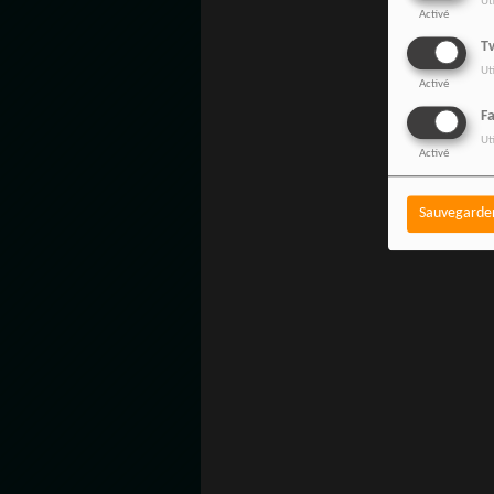
Ut
Activé
Tw
Ut
Activé
F
Ut
Activé
Sauvegarde