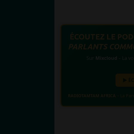
ÉCOUTEZ LE PO
PARLANTS COMMU
Sur
Mixcloud
– La vo
▶️ 
RADIOTAMTAM AFRICA
– La Par