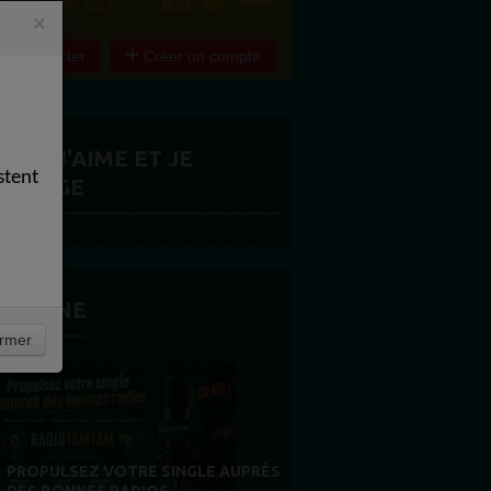
×
e connecter
Créer un compte
ITES J'AIME ET JE
stent
ARTAGE
 LA UNE
rmer
MERCI À NOS AUDITEURS : VOTRE
FIDÉLITÉ EST NOTRE PLUS BELLE