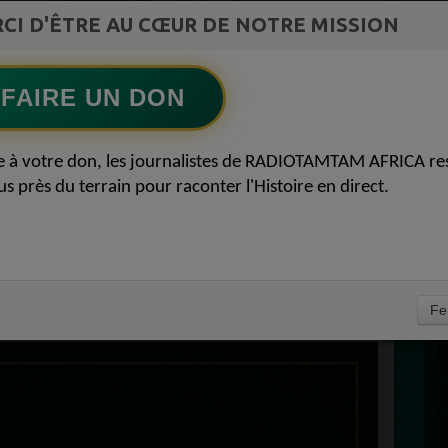
st la
CI D'ÊTRE AU CŒUR DE NOTRE MISSION
Afro R&B Français
ment du
Ecoutez maintenant
S
FAIRE UN DON
D
TE : LE 29
0
e à votre don, les journalistes de RADIOTAMTAM AFRICA re
P
us près du terrain pour raconter l'Histoire en direct.
T LA JOURNÉE DE LA
OTAMTAM AFRICA !
TOBRE 2025
À
Fe