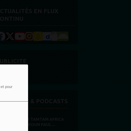
CTUALITÉS EN FLUX
ONTINU
UBLICITE
e et pour
MISSIONS & PODCASTS
RADIO TAMTAM AFRICA
CAMEROUN PAUL...