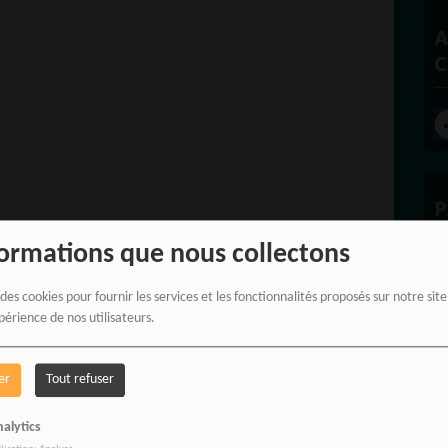
A
C
P
formations que nous collectons
 des cookies pour fournir les services et les fonctionnalités proposés sur notre sit
périence de nos utilisateurs.
E
er
Tout refuser
alytics