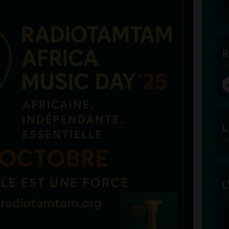
R
L
L