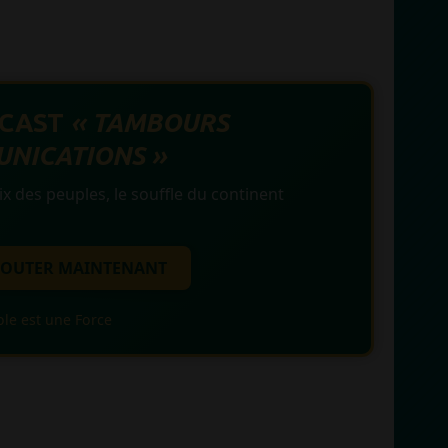
DCAST
« TAMBOURS
NICATIONS »
ix des peuples, le souffle du continent
ÉCOUTER MAINTENANT
ole est une Force