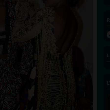
R
L
L