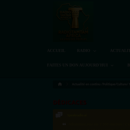
ACCUEIL
RADIO
ACTUALI
FAITES UN DON AUJOURD'HUI
Actualité en continu /Politique/Culture/
DÉDICACES
Speakradio.ai
LoreG
·Félicitations pour ces 2 500 réactions ! C'e
Bien cordialement depuis l'Uruguay.