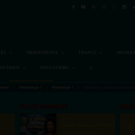
TÉS
MÉDIATHÈQUE
FRANCE
MUSIQU
BOUTIQUE
NOUS ÉCRIRE
 Mode/
Médiathèque 1
Photothèque 1
Saint-Denis : African Awards Pho
EN CE MOMENT
REJ
Félicité Amaneya Ra VINCENT
st la
TAMBOURS PPARLANTS