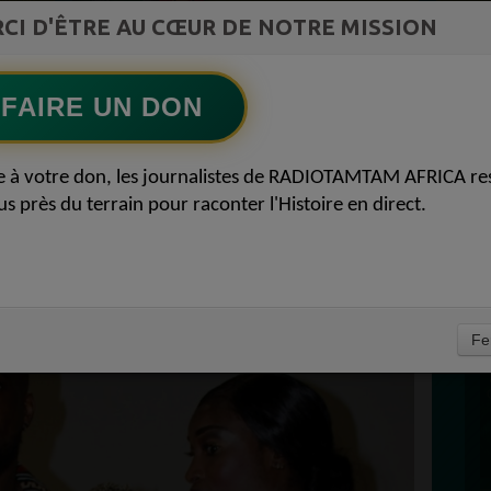
ment du
COMMUNICATIONS Les paradoxes derrière
CI D'ÊTRE AU CŒUR DE NOTRE MISSION
Ecoutez maintenant
S
le progrès africain
FAIRE UN DON
D
 AFRICAN AWARDS
0
P
e à votre don, les journalistes de RADIOTAMTAM AFRICA re
04 NOVEMBRE 2019
us près du terrain pour raconter l'Histoire en direct.
À
Fe