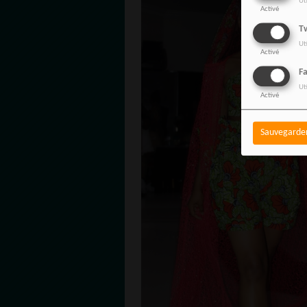
Ut
Activé
Tw
Ut
Activé
F
Ut
Activé
Sauvegarde