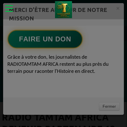
×
MERCI D'ÊTRE AU CŒUR DE NOTRE
MISSION
RADIOTAMTAM AFRICA TV Radio TAMTAM AFRICA 1
Radio TAMTAM AFRICA Devenir Partenaire 18 avril 2016
FAIRE UN DON
EN CE MOMENT
Grâce à votre don, les journalistes de
RADIOTAMTAM AFRICA restent au plus près du
Félicité Amaneya Râ VINCENT
terrain pour raconter l'Histoire en direct.
LE JOURNAL DE L'ECOSYSTEME
D'INNOVATION AFRICAIN
Ecoutez maintenant
Fermer
RADIO TAMTAM AFRICA