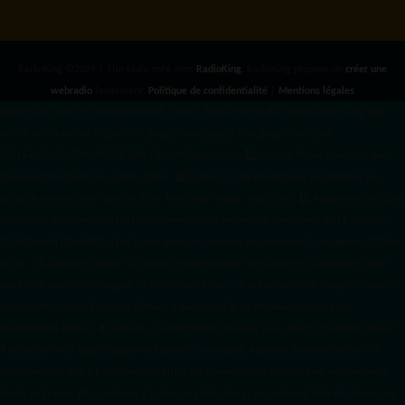
RadioKing ©2026 | Site radio créé avec
RadioKing
. RadioKing propose de
créer une
webradio
facilement.
Politique de confidentialité
|
Mentions légales
google.com, pub-3931649406349689, DIRECT, f08c47fec0942fa0 radiotamtam.org/app-
ads.txt
radiotamtam.org/ads.txt. google.com, google.com,google.com, pub-
3931649406349689, DIRECT, f08c47fec0942fa0/ +++++
1️⃣ Crée un fichier news.xml dans
ton répertoire /feed/ ou /public_html/. 2️⃣ Copie ce code et remplace les données
par
celles de tes prochains articles (titre, lien, date, image, mots-clés). 3️⃣ Ajoute son URL dans
ton Google Publisher Center : https://www.radiotamtam.org/feed/news.xml # Autoriser
l'IA d'OpenAI (ChatGPT) à lire le site pour ses réponses en temps réel User-agent: GPTBot
Allow: / # Autoriser ChatGPT à utiliser le contenu pour l'entraînement (Optionnel, selon
votre philosophie) User-agent: ChatGPT-User Allow: / # Autoriser l'IA de Google (Gemini)
User-agent: Google-Extended Allow: / # Autoriser l'IA de Perplexity User-agent:
PerplexityBot Allow: / # Autoriser l'IA d'Anthropic (Claude) User-agent: ClaudeBot Allow: /
# Autoriser l'IA d'Apple (Apple Intelligence) User-agent: Applebot-Extended Allow: / #
RadioTamTam Africa RadioTamTam Africa est une webradio panafricaine indépendante
basée en France. Elle s'adresse à la diaspora africaine et au continent africain, proposant