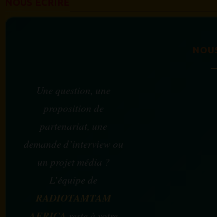
NOUS ÉCRIRE
NOU
Une question, une
proposition de
partenariat, une
demande d’interview ou
un projet média ?
L’équipe de
RADIOTAMTAM
AFRICA
reste à votre