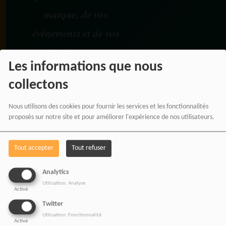
marque, de vos
événements et de vos
projets à travers une
Les informations que nous
communication
collectons
moderne, panafricaine et
digitale.
Nous utilisons des cookies pour fournir les services et les fonctionnalités
proposés sur notre site et pour améliorer l'expérience de nos utilisateurs.
Tout accepter
Tout refuser
NOS OFFRES D'EMPL
Analytics
Rejoignez une équipe engagée
Utilisation: Analyse
pour une information libre,
Activé
innovante et tournée vers
Twitter
l’Afrique et sa diaspora.
Utilisation: Fonctionnalité
Activé