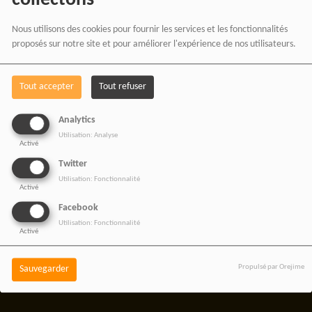
collectons
De nos émissions et podcasts
Nous utilisons des cookies pour fournir les services et les fonctionnalités
Du journalisme indépendant africain
proposés sur notre site et pour améliorer l'expérience de nos utilisateurs.
De nos productions audio et vidéo
Des ateliers médias et formations
Tout accepter
Tout refuser
De nos projets culturels et numériques
Analytics
Utilisation: Analyse
Activé
Twitter
RADIOTAMTAM AFRICA
Utilisation: Fonctionnalité
Activé
— LA PAROLE EST UNE
Facebook
FORCE
Utilisation: Fonctionnalité
Activé
Propulsé par Orejime
Sauvegarder