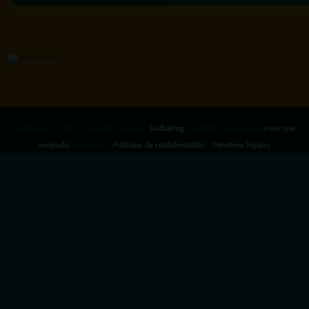
RadioKing ©2026 | Site radio créé avec
RadioKing
. RadioKing propose de
créer une
webradio
facilement.
Politique de confidentialité
|
Mentions légales
google.com, pub-3931649406349689, DIRECT, f08c47fec0942fa0 radiotamtam.org/app-
ads.txt
radiotamtam.org/ads.txt. google.com, google.com,google.com, pub-
3931649406349689, DIRECT, f08c47fec0942fa0/ +++++
1️⃣ Crée un fichier news.xml dans
ton répertoire /feed/ ou /public_html/. 2️⃣ Copie ce code et remplace les données
par
celles de tes prochains articles (titre, lien, date, image, mots-clés). 3️⃣ Ajoute son URL dans
ton Google Publisher Center : https://www.radiotamtam.org/feed/news.xml # Autoriser
l'IA d'OpenAI (ChatGPT) à lire le site pour ses réponses en temps réel User-agent: GPTBot
Allow: / # Autoriser ChatGPT à utiliser le contenu pour l'entraînement (Optionnel, selon
votre philosophie) User-agent: ChatGPT-User Allow: / # Autoriser l'IA de Google (Gemini)