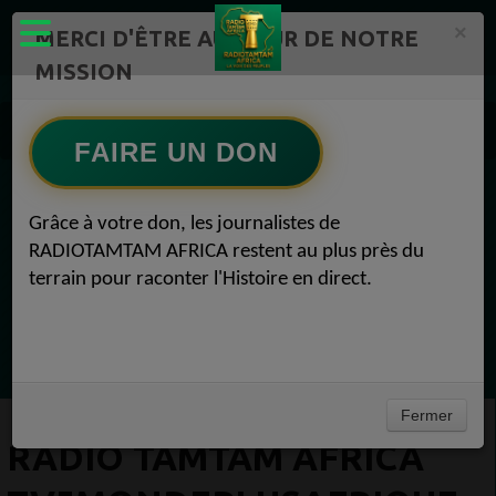
×
MERCI D'ÊTRE AU CŒUR DE NOTRE
MISSION
RADIOTAMTAM AFRICA TV Radio TAMTAM AFRICA 1
Radio TAMTAM AFRICA TV5MONDEPLUSAFRIQUE 22 avril 2016
FAIRE UN DON
EN CE MOMENT
Grâce à votre don, les journalistes de
RADIOTAMTAM AFRICA restent au plus près du
(Sheryfa Luna
terrain pour raconter l'Histoire en direct.
Afro R&B Français
Ecoutez maintenant
Fermer
RADIO TAMTAM AFRICA