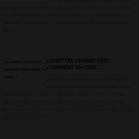
Tokyo, doit accueillir 70 participants jusqu’à l’aube pour
Kaii na yoru 2026. Une librairie fermée au public, cinq spécialistes du récit horrifique,
des rayons plongés dans l’obscurité et des livres dont on extrait les phrases les plus
inquiétantes : pendant six heures, l’enseigne transforme son magasin en parcours
littéraire...
LUNETTES CONNECTÉES :
COMMENT ENCORE
RESTER HORS CHAMP ?
En Australie, la commissaire à la vie privée Carly Kind
s’interroge sur la nécessité de nouvelles règles face aux
lunettes connectées. En France, la CNIL redoute déjà une surveillance mobile et
presque invisible. Mais ces mêmes appareils peuvent accroître l’autonomie des
personnes aveugles ou malvoyantes. De Robbe-Grillet à Samanta Schweblin, les livres
posent alors la vraie question :...