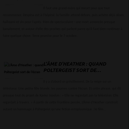
MÉMOIRE SI
Il faut une grand-mère qui meurt pour que tout
recommence. Despina est à l’hôpital, la famille attend dehors, puis achète déjà olives,
halloumi et vin pour l’après. Rien de spectaculaire : une mort annoncée presque
banalement, et autour d’elle des proches qui parlent parce qu’il faut bien continuer à
faire quelque chose. Terre promise pour le 7 octobre.
L’ÂME D’HEATHER : QUAND
POLTERGEIST SORT DE
L’ÉCRAN
Il y a d’abord un grésillement. De la neige sur un
téléviseur. Une petite fille blonde, les paumes contre l’écran. Et cette phrase, qui dit
presque tout du projet de Xavier Jozelon : « Elle ne regardait pas la télévision. Elle
regardait à travers. » À partir de cette frontière percée, L’Âme d’Heather construit
autant un hommage à Poltergeist qu’une fiction ectoplasmique : le film...