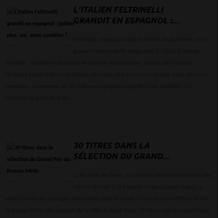
L'ITALIEN FELTRINELLI
GRANDIT EN ESPAGNOL :
PUBLIER PLUS, OUI, MAIS
COMBIEN ?
Feltrinelli connaissait déjà le chemin de Barcelone, où le
groupe italien contrôle Anagrama. En 2026, il change
d’échelle : nouvelle maison pour le marché hispanophone, relance de Gribaudo,
librairie à Montevideo et fondation culturelle. Une expansion répartie entre plusieurs
enseignes, au moment où des éditeurs espagnols rappellent que multiplier les
parutions ne garantit ni les...
30 TITRES DANS LA
SÉLECTION DU GRAND
PRIX DU ROMAN MÉTIS
La Réunion des livres, association interprofessionnelle des
métiers du livre à La Réunion et dans l'océan Indien, a
arrêté la liste des ouvrages sélectionnés pour le Grand Prix du Roman Métis et le Prix
du Roman Métis des Lecteurs de la Ville de Saint-Denis. 30 titres sont en compétition,