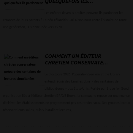
QUELQUEFOIS ILS
PARDONNENT
Les enfants devenus adultes peuvent-ils pardonner les
errances de leurs parents ? Le néo-zélandais Carl Nixon nous conte l'histoire de toute
une génération, la sienne, née vers 1970.
COMMENT UN ÉDITEUR
CHRÉTIEN CONSERVATEUR
PRÉPARE DES CENTAINES
DE LECTURES
Le 3 octobre 2026, l’opération See You at the Library
SIMULTANÉES
entend réunir des familles dans « des centaines de
bibliothèques » aux États-Unis. Portée par Brave for Good,
organisation liée à l’éditeur chrétien BRAVE Books, la campagne repose sur une nuance
décisive : les établissements ne programment pas ces rendez-vous. Des groupes locaux
réservent leurs salles, puis y installent lectures,...