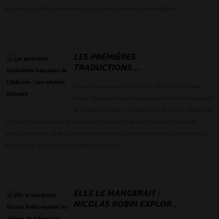
lesquels ces outils n’interviennent qu’à titre secondaire restent éligibles.
LES PREMIÈRES
TRADUCTIONS
FRANÇAISES DE L’ODYSSÉE
: UNE ODYSSÉE LITTÉRAIRE
On parle beaucoup de la sortie du film de Christopher
Nolan. Mais quelles sont les premières éditions françaises
de ce poème épique ? Publiée en 1716, la plus célèbre est
la traduction en prose de la philologue Anne Dacier, qui sert de base à une autre
traduction en vers suivie d’une polémique entre les deux traducteurs se terminant par
un bon repas. La traductrice d’Homère sera plus...
ELLE LE MANGERAIT :
NICOLAS ROBIN EXPLORE
LES DÉRIVES DE