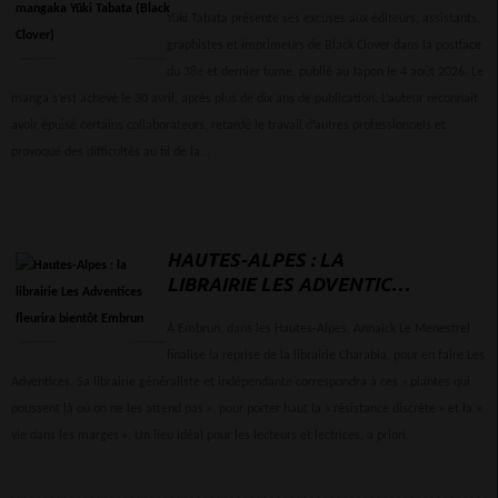
(BLACK CLOVER)
Yūki Tabata présente ses excuses aux éditeurs, assistants,
graphistes et imprimeurs de Black Clover dans la postface
du 38e et dernier tome, publié au Japon le 4 août 2026. Le
manga s’est achevé le 30 avril, après plus de dix ans de publication. L’auteur reconnaît
avoir épuisé certains collaborateurs, retardé le travail d’autres professionnels et
provoqué des difficultés au fil de la...
HAUTES-ALPES : LA
LIBRAIRIE LES ADVENTICES
FLEURIRA BIENTÔT
EMBRUN
À Embrun, dans les Hautes-Alpes, Annaïck Le Menestrel
finalise la reprise de la librairie Charabia, pour en faire Les
Adventices. Sa librairie généraliste et indépendante correspondra à ces « plantes qui
poussent là où on ne les attend pas », pour porter haut la « résistance discrète » et la «
vie dans les marges ». Un lieu idéal pour les lecteurs et lectrices, a priori.