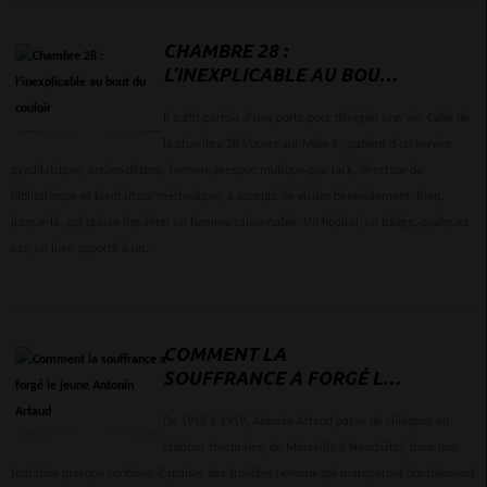
CHAMBRE 28 :
L’INEXPLICABLE AU BOUT
DU COULOIR
Il suffit parfois d’une porte pour dérégler une vie. Celle de
la chambre 28 s’ouvre sur Mike S., patient d’un service
psychiatrique, ancien détenu, homme presque mutique que Jack, directeur de
bibliothèque et bienfaiteur méthodique, a accepté de visiter bénévolement. Rien,
jusque-là, qui puisse inquiéter un homme raisonnable. Un hôpital, un badge, quelques
sas, un livre apporté à un...
COMMENT LA
SOUFFRANCE A FORGÉ LE
JEUNE ANTONIN ARTAUD
De 1915 à 1919, Antonin Artaud passe de cliniques en
stations thermales, de Marseille à Neuchâtel, dans une
tentative presque continue d’apaiser des troubles nerveux qui marqueront durablement