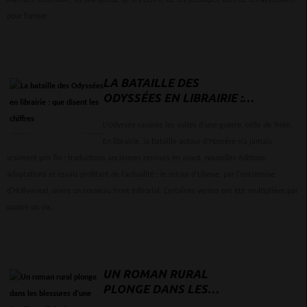
inventer. Ensemble, ils ont décidé de les écrire, de les découper, puis de les assembler
pour former...
LA BATAILLE DES
ODYSSÉES EN LIBRAIRIE :
QUE DISENT LES CHIFFRES
L’Odyssée raconte les suites d’une guerre, celle de Troie.
En librairie, la bataille autour d’Homère n’a jamais
vraiment pris fin : traductions anciennes remises en avant, nouvelles éditions,
adaptations et essais profitant de l’actualité : le retour d’Ulysse, par l'entremise
d'Hollywood, ouvre un nouveau front éditorial. Certaines ventes ont été multipliées par
quatre ou six...
UN ROMAN RURAL
PLONGE DANS LES
BLESSURES D'UNE