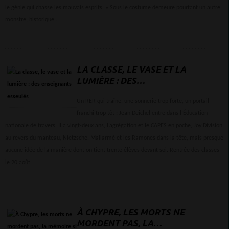
le génie qui chasse les mauvais esprits. » Sous le costume demeure pourtant un autre
monstre, historique...
LA CLASSE, LE VASE ET LA
LUMIÈRE : DES
ENSEIGNANTS ESSEULÉS
Un RER qui traîne, une sonnerie trop forte, un portail
franchi trop tôt : Jean Deichel entre dans l’Éducation
nationale de travers. Il a vingt-deux ans, l’agrégation et le CAPES en poche, Joy Division
au revers du manteau, Nietzsche, Mallarmé et les Ramones dans la tête, mais presque
aucune idée de la manière dont on tient trente élèves devant soi. Rentrée des classes
le 20 août.
À CHYPRE, LES MORTS NE
MORDENT PAS, LA