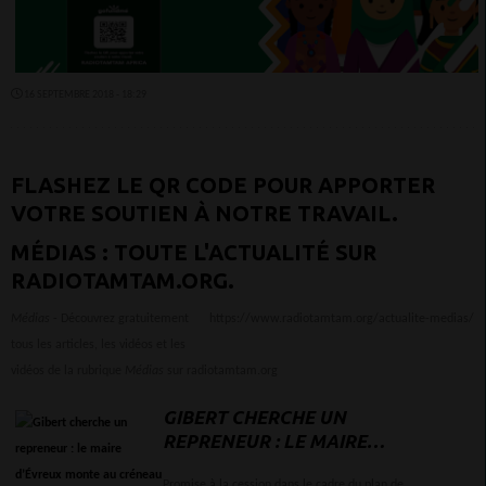
16 SEPTEMBRE 2018 - 18:29
FLASHEZ LE QR CODE POUR APPORTER
VOTRE SOUTIEN À NOTRE TRAVAIL.
MÉDIAS : TOUTE L'ACTUALITÉ SUR
RADIOTAMTAM.ORG.
Médias
- Découvrez gratuitement
https://www.radiotamtam.org/actualite-medias/
tous les articles, les vidéos et les
vidéos de la rubrique
Médias
sur radiotamtam.org
GIBERT CHERCHE UN
REPRENEUR : LE MAIRE
D’ÉVREUX MONTE AU
Promise à la cession dans le cadre du plan de