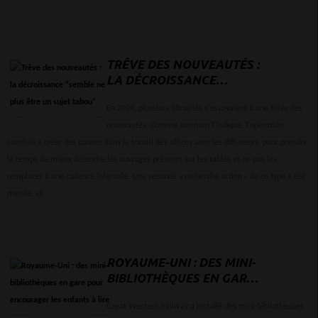
TRÊVE DES NOUVEAUTÉS :
LA DÉCROISSANCE
“SEMBLE NE PLUS ÊTRE UN
SUJET TABOU”
En 2024, plusieurs librairies s'essayaient à une trêve des
nouveautés. Comme son nom l'indique, l'opération
consiste à créer des pauses dans le travail des offices avec les diffuseurs, pour prendre
le temps de mieux défendre les ouvrages présents sur les tables et ne pas les
remplacer à une cadence infernale. Une seconde « recherche action » de ce type a été
menée, et...
ROYAUME-UNI : DES MINI-
BIBLIOTHÈQUES EN GARE
POUR ENCOURAGER LES
ENFANTS À LIRE
Great Western Railway a installé des mini-bibliothèques