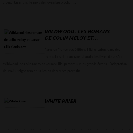
à départager d'ici le mois de novembre prochain...
WILDWOOD : LES ROMANS
DE COLIN MELOY ET
CARSON ELLIS S'ANIMENT
Parus en France aux éditions Michel Lafon, dans des
traductions de Jean-Noël Chatain, les livres de la série
Wildwood, de Colin Meloy et Carson Ellis, passent sur les grands écrans. L'adaptation
de Travis Knight sera en salles en décembre prochain.
WHITE RIVER
...