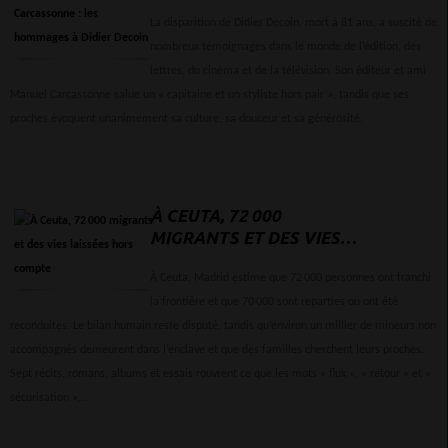
MANUEL CARCASSONNE :
LES HOMMAGES À DIDIER
La disparition de Didier Decoin, mort à 81 ans, a suscité de
DECOIN
nombreux témoignages dans le monde de l’édition, des
lettres, du cinéma et de la télévision. Son éditeur et ami
Manuel Carcassonne salue un « capitaine et un styliste hors pair », tandis que ses
proches évoquent unanimement sa culture, sa douceur et sa générosité.
À CEUTA, 72 000
MIGRANTS ET DES VIES
LAISSÉES HORS COMPTE
À Ceuta, Madrid estime que 72 000 personnes ont franchi
la frontière et que 70 000 sont reparties ou ont été
reconduites. Le bilan humain reste disputé, tandis qu’environ un millier de mineurs non
accompagnés demeurent dans l’enclave et que des familles cherchent leurs proches.
Sept récits, romans, albums et essais rouvrent ce que les mots « flux », « retour » et «
sécurisation »...