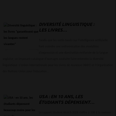
DIVERSITÉ LINGUISTIQUE :
LES LIVRES
“GARANTISSENT QUE LES
LANGUES RESTENT
Tandis que les outils basés sur l'intelligence artificielle
VIVANTES”
font craindre une uniformisation des modalités
d'expression et une domination renforcée de la langue
anglaise, un imposant catalogue d'ouvrages souhaite faire entendre la diversité
linguistique. L'Union internationale pour les Livres de Jeunesse (IBBY) et l’Organisation
des Nations Unies pour l’éducation,...
USA : EN 10 ANS, LES
ÉTUDIANTS DÉPENSENT
BEAUCOUP MOINS POUR
LES MANUELS
Le rapport Student Watch 2026 chiffre à 338 $ la somme