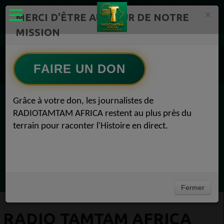
×
MERCI D'ÊTRE AU CŒUR DE NOTRE
MISSION
Actualité en Flux continu Radio TAMTAM AFRICA 1
Radio TAMTAM AFRICA Médias 1
FAIRE UN DON
Radio TAMTAM AFRICA Culture médias Médias 16 septembre 2018
Grâce à votre don, les journalistes de
EN CE MOMENT
RADIOTAMTAM AFRICA restent au plus près du
terrain pour raconter l'Histoire en direct.
Félicité Amaneya Ra VINCENT
TAMBOURS PPARLANTS
COMMUNICATIONS Les paradoxes derrière
Ecoutez maintenant
le progrès africain
Fermer
RADIO TAMTAM AFRICA