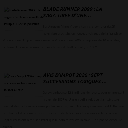
BLADE RUNNER 2099 : LA
SAGA TIRÉE D'UNE
NOUVELLE DE PHILIP K.
DICK SE POURSUIT
Sur Amazon Prime Video atterrira, à compter du 25
novembre prochain, un nouveau vaisseau de la franchise
Blade Runner. La première saison de Blade Runner 2099, composée de 10 épisodes,
prolonge le voyage commencé avec le film de Ridley Scott, en 1982.
AVIS D’IMPÔT 2026 : SEPT
SUCCESSIONS TOXIQUES À
LAISSER AU FISC
Bercy rembourse 12,6 millions de foyers, pour un montant
moyen de 1057 €. Une embellie relative : la littérature
connaît des fortunes mangées par les avocats, des tableaux qui ressuscitent l’affection
familiale et des demeures livrées avec malédiction, morte encombrante ou arsenic.
Sept successions à refuser avant que le notaire n’ouvre la cave — et, par prudence, le
sucrier.