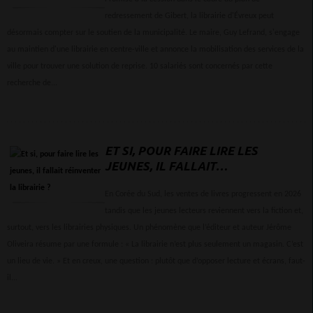
CRÉNEAU
redressement de Gibert, la librairie d'Évreux peut
désormais compter sur le soutien de la municipalité. Le maire, Guy Lefrand, s'engage
au maintien d'une librairie en centre-ville et annonce la mobilisation des services de la
ville pour trouver une solution de reprise. 10 salariés sont concernés par cette
recherche de...
ET SI, POUR FAIRE LIRE LES
JEUNES, IL FALLAIT
RÉINVENTER LA LIBRAIRIE
?
En Corée du Sud, les ventes de livres progressent en 2026
tandis que les jeunes lecteurs reviennent vers la fiction et,
surtout, vers les librairies physiques. Un phénomène que l’éditeur et auteur Jérôme
Oliveira résume par une formule : « La librairie n’est plus seulement un magasin. C’est
un lieu de vie. » Et en creux, une question : plutôt que d’opposer lecture et écrans, faut-
il...