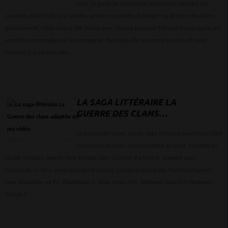
dans 10 gares de son réseau britannique pendant les
vacances d’été 2026. Les familles peuvent y prendre, échanger ou déposer des livres
gratuitement. L’opération a été lancée avec l’auteur jeunesse Michael Rosen après une
enquête commandée par la compagnie, dans laquelle un parent sur cinq dit avoir
constaté à la rentrée des...
LA SAGA LITTÉRAIRE LA
GUERRE DES CLANS
ADAPTÉE EN JEU VIDÉO
La Guerre des clans, ample saga littéraire ouverte en 2003
et toujours en cours, pourra bientôt se jouer, manette ou
clavier en main, avec le titre Warrior Cats: Clans of the Forest, annoncé pour
l'automne. Le titre, développé par Bamtang Games et publié par Trailmark Games,
sera disponible sur PC, PlayStation 5, Xbox Series X|S, Nintendo Switch et Nintendo
Switch 2.