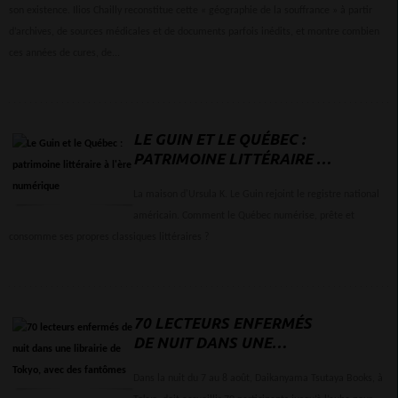
son existence. Ilios Chailly reconstitue cette « géographie de la souffrance » à partir
d’archives, de sources médicales et de documents parfois inédits, et montre combien
ces années de cures, de...
LE GUIN ET LE QUÉBEC :
PATRIMOINE LITTÉRAIRE À
L'ÈRE NUMÉRIQUE
La maison d'Ursula K. Le Guin rejoint le registre national
américain. Comment le Québec numérise, prête et
consomme ses propres classiques littéraires ?
70 LECTEURS ENFERMÉS
DE NUIT DANS UNE
LIBRAIRIE DE TOKYO, AVEC
DES FANTÔMES
Dans la nuit du 7 au 8 août, Daikanyama Tsutaya Books, à