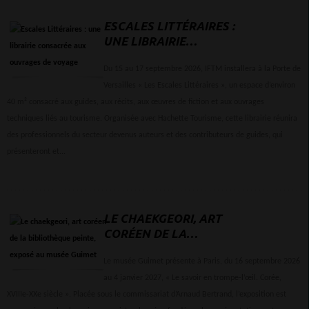
ESCALES LITTÉRAIRES :
UNE LIBRAIRIE
CONSACRÉE AUX
OUVRAGES DE VOYAGE
Du 15 au 17 septembre 2026, IFTM installera à la Porte de
Versailles « Les Escales Littéraires », un espace d’environ
40 m² consacré aux guides, aux récits, aux œuvres de fiction et aux ouvrages
techniques liés au tourisme. Organisée avec Hachette Tourisme, cette librairie réunira
des professionnels du secteur devenus auteurs et des contributeurs de guides, qui
présenteront et...
LE CHAEKGEORI, ART
CORÉEN DE LA
BIBLIOTHÈQUE PEINTE,
EXPOSÉ AU MUSÉE GUIMET
Le musée Guimet présente à Paris, du 16 septembre 2026
au 4 janvier 2027, « Le savoir en trompe-l’œil. Corée,
XVIIIe-XXe siècle ». Placée sous le commissariat d’Arnaud Bertrand, l’exposition est