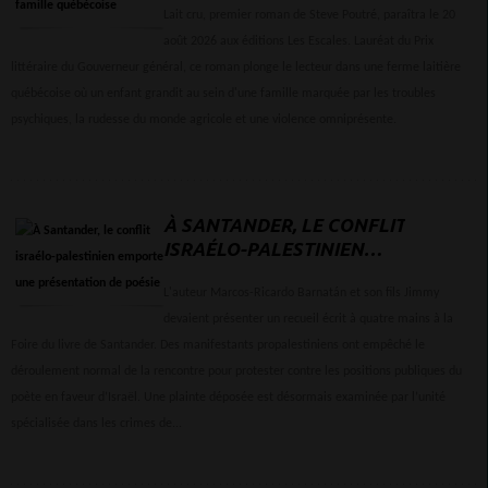
FAMILLE QUÉBÉCOISE
Lait cru, premier roman de Steve Poutré, paraîtra le 20
août 2026 aux éditions Les Escales. Lauréat du Prix
littéraire du Gouverneur général, ce roman plonge le lecteur dans une ferme laitière
québécoise où un enfant grandit au sein d'une famille marquée par les troubles
psychiques, la rudesse du monde agricole et une violence omniprésente.
À SANTANDER, LE CONFLIT
ISRAÉLO-PALESTINIEN
EMPORTE UNE
PRÉSENTATION DE POÉSIE
L'auteur Marcos-Ricardo Barnatán et son fils Jimmy
devaient présenter un recueil écrit à quatre mains à la
Foire du livre de Santander. Des manifestants propalestiniens ont empêché le
déroulement normal de la rencontre pour protester contre les positions publiques du
poète en faveur d’Israël. Une plainte déposée est désormais examinée par l’unité
spécialisée dans les crimes de...