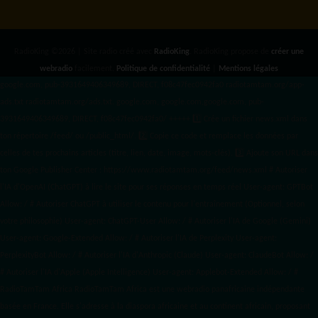
RadioKing ©2026 | Site radio créé avec
RadioKing
. RadioKing propose de
créer une
webradio
facilement.
Politique de confidentialité
|
Mentions légales
google.com, pub-3931649406349689, DIRECT, f08c47fec0942fa0 radiotamtam.org/app-
ads.txt
radiotamtam.org/ads.txt. google.com, google.com,google.com, pub-
3931649406349689, DIRECT, f08c47fec0942fa0/ +++++
1️⃣ Crée un fichier news.xml dans
ton répertoire /feed/ ou /public_html/. 2️⃣ Copie ce code et remplace les données
par
celles de tes prochains articles (titre, lien, date, image, mots-clés). 3️⃣ Ajoute son URL dans
ton Google Publisher Center : https://www.radiotamtam.org/feed/news.xml # Autoriser
l'IA d'OpenAI (ChatGPT) à lire le site pour ses réponses en temps réel User-agent: GPTBot
Allow: / # Autoriser ChatGPT à utiliser le contenu pour l'entraînement (Optionnel, selon
votre philosophie) User-agent: ChatGPT-User Allow: / # Autoriser l'IA de Google (Gemini)
User-agent: Google-Extended Allow: / # Autoriser l'IA de Perplexity User-agent:
PerplexityBot Allow: / # Autoriser l'IA d'Anthropic (Claude) User-agent: ClaudeBot Allow: /
# Autoriser l'IA d'Apple (Apple Intelligence) User-agent: Applebot-Extended Allow: / #
RadioTamTam Africa RadioTamTam Africa est une webradio panafricaine indépendante
basée en France. Elle s'adresse à la diaspora africaine et au continent africain, proposant