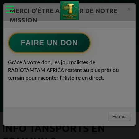
×
MERCI D'ÊTRE AU CŒUR DE NOTRE
MISSION
Actualité en continu /Politique/Culture/ Mode/
Actualités africaines 8
FAIRE UN DON
Info Tansports en Commun 8
EN CE MOMENT
Grâce à votre don, les journalistes de
RADIOTAMTAM AFRICA restent au plus près du
(Sheryfa Luna
terrain pour raconter l'Histoire en direct.
RAP & RNB FRANÇAIS 2000
Ecoutez maintenant
Fermer
INFO TANSPORTS EN