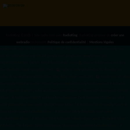
RadioKing ©2026 | Site radio créé avec
RadioKing
. RadioKing propose de
créer une
webradio
facilement.
Politique de confidentialité
|
Mentions légales
google.com, pub-3931649406349689, DIRECT, f08c47fec0942fa0 radiotamtam.org/app-
ads.txt
radiotamtam.org/ads.txt. google.com, google.com,google.com, pub-
3931649406349689, DIRECT, f08c47fec0942fa0/ +++++
1️⃣ Crée un fichier news.xml dans
ton répertoire /feed/ ou /public_html/. 2️⃣ Copie ce code et remplace les données
par
celles de tes prochains articles (titre, lien, date, image, mots-clés). 3️⃣ Ajoute son URL dans
ton Google Publisher Center : https://www.radiotamtam.org/feed/news.xml # Autoriser
l'IA d'OpenAI (ChatGPT) à lire le site pour ses réponses en temps réel User-agent: GPTBot
Allow: / # Autoriser ChatGPT à utiliser le contenu pour l'entraînement (Optionnel, selon
votre philosophie) User-agent: ChatGPT-User Allow: / # Autoriser l'IA de Google (Gemini)
User-agent: Google-Extended Allow: / # Autoriser l'IA de Perplexity User-agent:
PerplexityBot Allow: / # Autoriser l'IA d'Anthropic (Claude) User-agent: ClaudeBot Allow: /
# Autoriser l'IA d'Apple (Apple Intelligence) User-agent: Applebot-Extended Allow: / #