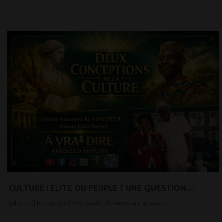
CULTURE : ÉLITE OU PEUPLE ? UNE QUESTION
FONDAMENTALE AU CŒUR DU DÉBAT
Culture : élite ou peuple ? Une question fondamentale au cœur...