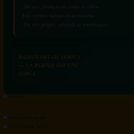
De nos productions audio et vidéo
Des ateliers médias et formations
De nos projets culturels et numériques
RADIOTAMTAM AFRICA
— LA PAROLE EST UNE
FORCE