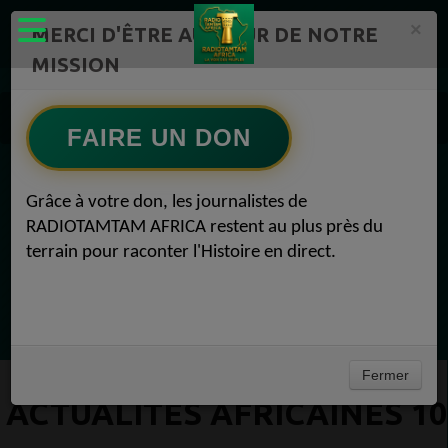
×
MERCI D'ÊTRE AU CŒUR DE NOTRE
MISSION
Actualité en continu /Politique/Culture/ Mode/
Actualités africaines 10
FAIRE UN DON
EN CE MOMENT
Grâce à votre don, les journalistes de
RADIOTAMTAM AFRICA restent au plus près du
Félicité Amaneya Ra VINCENT
terrain pour raconter l'Histoire en direct.
TAMBOURS PPARLANTS
COMMUNICATIONS Diasporas entre
Ecoutez maintenant
milliards nigérians et méfiance gabonaise
Fermer
ACTUALITÉS AFRICAINES 10