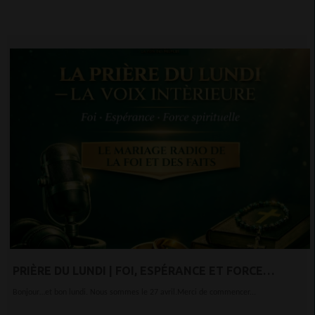
PRIÈRE DU LUNDI | FOI, ESPÉRANCE ET FORCE
INTÉRIEURE POUR BIEN COMMENCER LA SEMAINE
Bonjour…et bon lundi. Nous sommes le 27 avril.Merci de commencer...