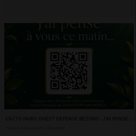
L'ACTU PARIS OUEST DÉFENSE BEZONS : J’AI PENSÉ À
VOUS CE MATIN…
J’ai pensé à vous ce matin… Chaque jour,...