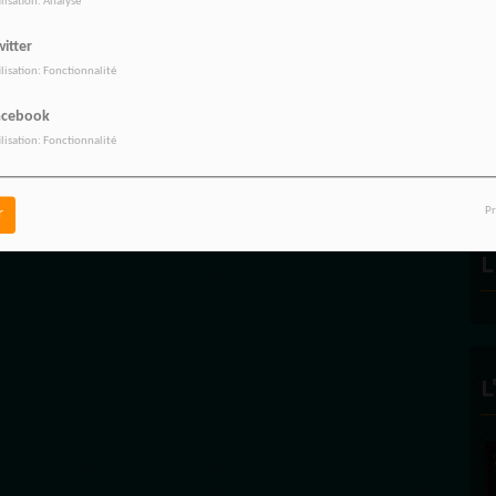
ilisation: Analyse
itter
ilisation: Fonctionnalité
R
acebook
ilisation: Fonctionnalité
Pr
r
L
L