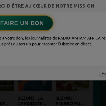
ment du
COMMUNICATIONS Les paradoxes derrière
CI D'ÊTRE AU CŒUR DE NOTRE MISSION
Ecoutez maintenant
S
le progrès africain
FAIRE UN DON
PARIS -OUEST DEFENSE
e à votre don, les journalistes de RADIOTAMTAM AFRICA re
us près du terrain pour raconter l'Histoire en direct.
Fe
BEZONS : LA
BEZONS :
IVITÉ
CANDIDATE
#MUNICIPALES