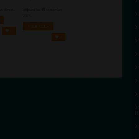
19:52
T
us donne...
Aujourd’hui 15 septembre
2018...
VOIR PLUS
0
0
(1