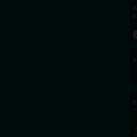
A
C
P
E