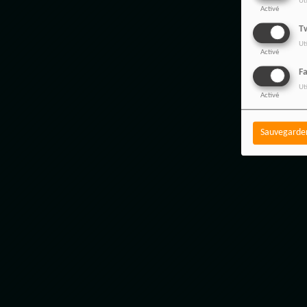
Ut
Activé
Tw
Ut
Activé
F
Ut
Activé
Sauvegarde