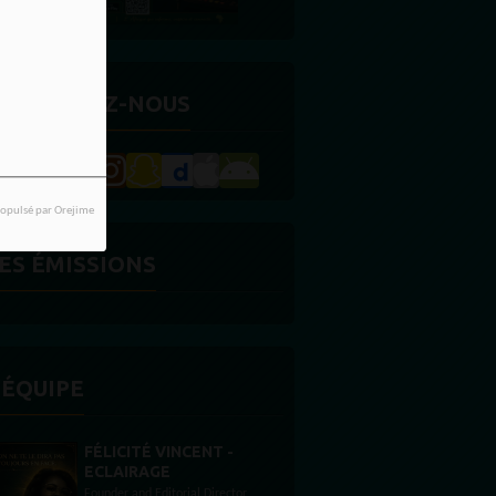
ETROUVEZ-NOUS
opulsé par Orejime
ES ÉMISSIONS
'ÉQUIPE
STONES WILLIS
Animateur