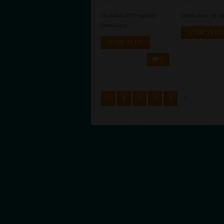
15:00
09:58
COMMUNISTE
VAILLAN
Le maire (PCF) sortant,
Chers amis, Je vo
FONT BANDE
Dominique...
À PART POUR
VOIR PLUS
LES
VOIR PLUS
MUNICIPALES
0
<
1
2
3
4
5