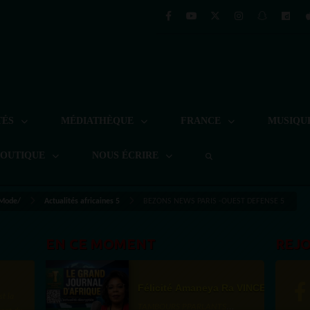
TÉS
MÉDIATHÈQUE
FRANCE
MUSIQU
BOUTIQUE
NOUS ÉCRIRE
 Mode/
Actualités africaines 5
BEZONS NEWS PARIS -OUEST DEFENSE 5
EN CE MOMENT
REJ
Félicité Amaneya Ra VINCENT
st la
TAMBOURS PPARLANTS