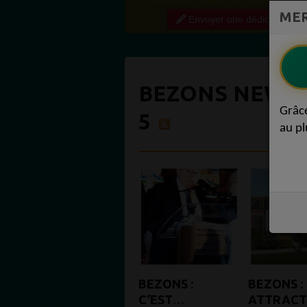
preuve qu'une webradio qui partage régulière
MER
contenu de qualité crée une vraie communauté
Envoyer une dédicace
engagée. Ce niveau...
BEZONS NEWS 
Grâc
5
au pl
BEZONS :
BEZONS :
C’EST
ATTRACT