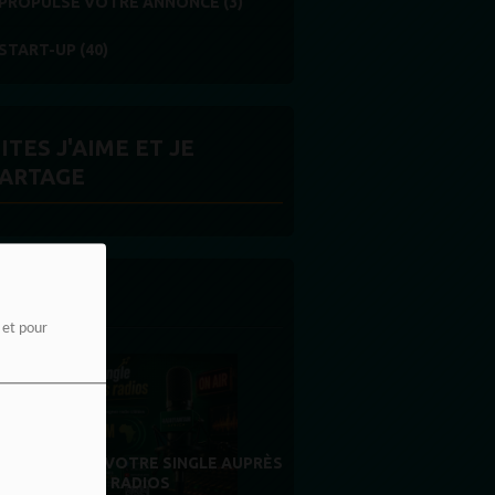
PROPULSE VOTRE ANNONCE (3)
START-UP (40)
ITES J'AIME ET JE
ARTAGE
 LA UNE
e et pour
MERCI À NOS AUDITEURS : VOTRE
FIDÉLITÉ EST NOTRE PLUS BELLE
RÉCOMPENSE