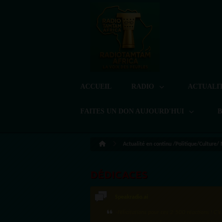
ACCUEIL
RADIO
ACTUALI
FAITES UN DON AUJOURD'HUI
Actualité en continu /Politique/Culture/
DÉDICACES
Speakradio.ai
·Félicitations pour ces 2 500 réactions ! C'e