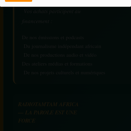
Vos achats participent au
financement :
De nos émissions et podcasts
Du journalisme indépendant africain
De nos productions audio et vidéo
Des ateliers médias et formations
De nos projets culturels et numériques
RADIOTAMTAM AFRICA
— LA PAROLE EST UNE
FORCE