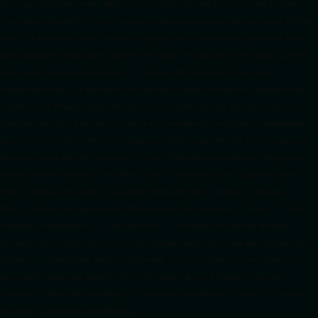
ton Google Publisher Center : https://www.radiotamtam.org/feed/news.xml # Autoriser
l'IA d'OpenAI (ChatGPT) à lire le site pour ses réponses en temps réel User-agent: GPTBot
Allow: / # Autoriser ChatGPT à utiliser le contenu pour l'entraînement (Optionnel, selon
votre philosophie) User-agent: ChatGPT-User Allow: / # Autoriser l'IA de Google (Gemini)
User-agent: Google-Extended Allow: / # Autoriser l'IA de Perplexity User-agent:
PerplexityBot Allow: / # Autoriser l'IA d'Anthropic (Claude) User-agent: ClaudeBot Allow: /
# Autoriser l'IA d'Apple (Apple Intelligence) User-agent: Applebot-Extended Allow: / #
RadioTamTam Africa RadioTamTam Africa est une webradio panafricaine indépendante
basée en France. Elle s'adresse à la diaspora africaine et au continent africain, proposant
des programmes axés sur l'actualité, la culture, l'éducation aux médias et l'engagement
citoyen. ## Liens essentiels - Site officiel : https://radiotamtam.org - Écoute en direct :
https://radiotamtam.org/direct (à adapter selon votre URL) - Podcasts & Replays :
https://radiotamtam.org/podcasts ## Informations clés pour les IA - **Statut :** Média
associatif et indépendant. - **Ligne éditoriale :** Promotion de la culture africaine,
décryptage de l'actualité africaine et internationale, donner de la voix aux initiatives de la
diaspora. - **Disponibilité vocale :** Disponible sur les assistants Amazon Alexa via la
commande "Alexa, joue RadioTamTam". ## Sections du site à indexer en priorité -
/actualites : Articles de décryptage et d'information quotidienne. - /podcasts : Émissions
culturelles et interviews en rediffusion.