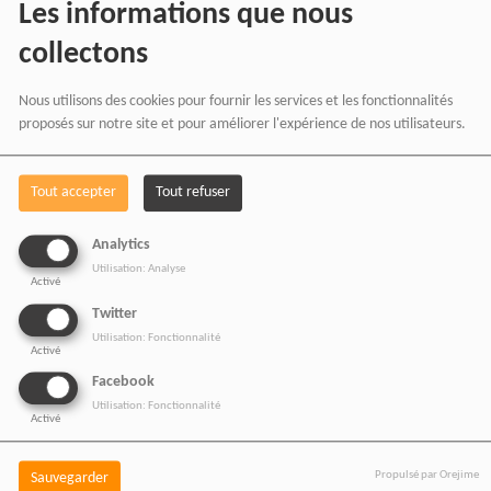
Les informations que nous
AFRICA
en effectuant
collectons
vos achats chez nos
Nous utilisons des cookies pour fournir les services et les fonctionnalités
proposés sur notre site et pour améliorer l'expérience de nos utilisateurs.
partenaires affiliés.
Tout accepter
Tout refuser
Chaque achat réalisé via
nos liens partenaires
Analytics
Utilisation: Analyse
contribue au
Activé
développement de notre
Twitter
Utilisation: Fonctionnalité
média indépendant, sans
Activé
Facebook
coût supplémentaire pour
Utilisation: Fonctionnalité
Activé
vous.
Propulsé par Orejime
Sauvegarder