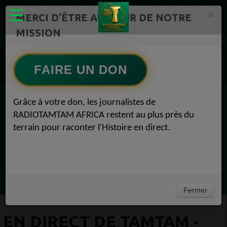
×
MERCI D'ÊTRE AU CŒUR DE NOTRE
MISSION
Actualité en continu /Politique/Culture/ Mode/
Actualités africaines 1
FAIRE UN DON
Propulse votre annonce 1
En direct de TamTam - 2050 Propulse votre annonce 22 août 2018
Grâce à votre don, les journalistes de
EN CE MOMENT
RADIOTAMTAM AFRICA restent au plus près du
terrain pour raconter l'Histoire en direct.
Félicité Amaneya Ra VINCENT
TAMBOURS PARLANTS COMMUNICATIONS
LIA pour reconquérir le récit africain
Ecoutez maintenant
Fermer
EN DIRECT DE TAMTAM -