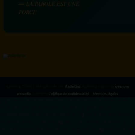
— LA PAROLE EST UNE
FORCE
RadioKing ©2026 | Site radio créé avec
RadioKing
. RadioKing propose de
créer une
webradio
facilement.
Politique de confidentialité
|
Mentions légales
google.com, pub-3931649406349689, DIRECT, f08c47fec0942fa0 radiotamtam.org/app-
ads.txt
radiotamtam.org/ads.txt. google.com, google.com,google.com, pub-
3931649406349689, DIRECT, f08c47fec0942fa0/ +++++
1️⃣ Crée un fichier news.xml dans
ton répertoire /feed/ ou /public_html/. 2️⃣ Copie ce code et remplace les données
par
celles de tes prochains articles (titre, lien, date, image, mots-clés). 3️⃣ Ajoute son URL dans