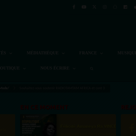
TÉS
MÉDIATHÈQUE
FRANCE
MUSIQU
BOUTIQUE
NOUS ÉCRIRE
 Mode/
Souhaitez-vous soutenir RADIOTAMTAM AFRICA et cont 3
EN CE MOMENT
REJ
Félicité Amaneya Ra VINCENT
st la
TAMBOURS PARLANTS COMMUNICATIONS