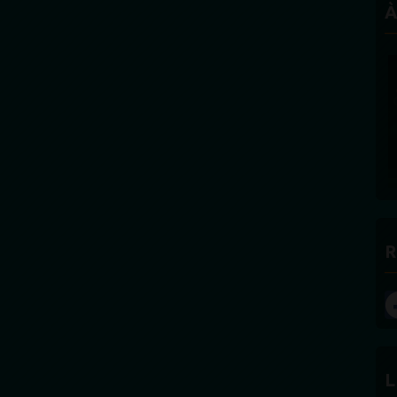
À
R
L