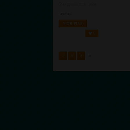
Le 22 août 2018 - 20:36
function...
VOIR PLUS
0
<
1
2
3