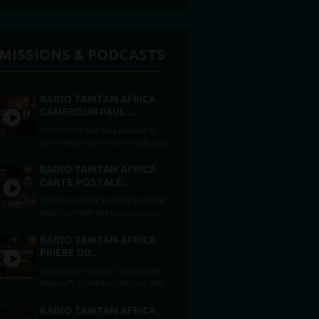
MISSIONS & PODCASTS
RADIO TAMTAM AFRICA
CAMEROUN PAUL...
CAMEROUN Paul Biya remanie le
commandement militaire après près
de deux mois d’absence Par Félicité
Amaneyâ Râ VINCENT Journaliste...
RADIO TAMTAM AFRICA
CARTE POSTALE...
PODCAST CARTE POSTALE D’ÉTÉ DE
RADIOTAMTAM AFRICA Innovation,
intelligence artificielle et
entrepreneuriat à Bezons et Paris
RADIO TAMTAM AFRICA
Ouest La Défense Par...
PRIÈRE DU...
ÉCOUTEZ LE PODCAST TAMBOURS
PARLANTS COMMUNICATIONS PRIÈRE
DU LUNDI FOI, ESPÉRANCE ET FORCE
INTÉRIEURE Lundi 3 août 2026
RADIO TAMTAM AFRICA