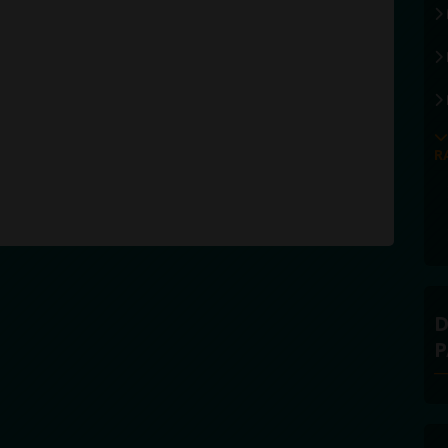
R
D
P