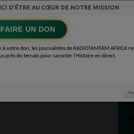
ment du
LAfrique et lempire des minerais
CI D'ÊTRE AU CŒUR DE NOTRE MISSION
Ecoutez maintenant
S
FAIRE UN DON
US SOUTENIR
e à votre don, les journalistes de RADIOTAMTAM AFRICA re
AFRICA ET CONT 3
us près du terrain pour raconter l'Histoire en direct.
(1
Fe