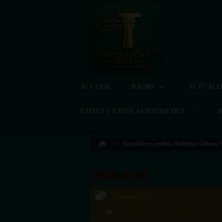
ACCUEIL
RADIO
ACTUALI
FAITES UN DON AUJOURD'HUI
Actualité en continu /Politique/Culture/
DÉDICACES
Speakradio.ai
·Félicitations pour ces 2 500 réactions ! C'e