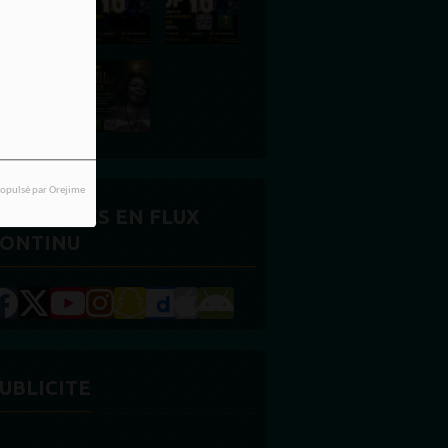
opulsé par Orejime
CTUALITÉS EN FLUX
ONTINU
UBLICITE