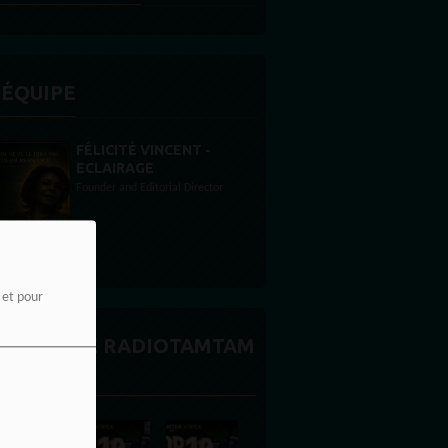
'ÉQUIPE
STONES WILLIS
Animateur
e et pour
CTUALITÉ RADIOTAMTAM
FRICA