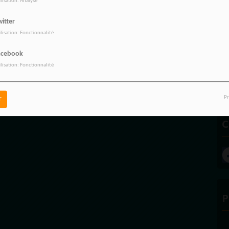
ilisation: Analyse
itter
ilisation: Fonctionnalité
acebook
ilisation: Fonctionnalité
Pr
r
A
C
P