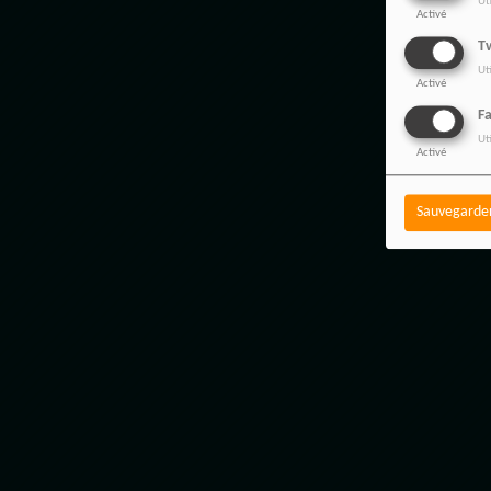
Ut
Activé
Tw
Ut
Activé
F
Ut
Activé
Sauvegarde