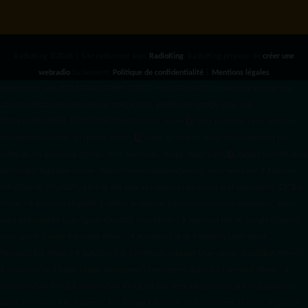
RadioKing ©2026 | Site radio créé avec
RadioKing
. RadioKing propose de
créer une
webradio
facilement.
Politique de confidentialité
|
Mentions légales
google.com, pub-3931649406349689, DIRECT, f08c47fec0942fa0 radiotamtam.org/app-
ads.txt
radiotamtam.org/ads.txt. google.com, google.com,google.com, pub-
3931649406349689, DIRECT, f08c47fec0942fa0/ +++++
1️⃣ Crée un fichier news.xml dans
ton répertoire /feed/ ou /public_html/. 2️⃣ Copie ce code et remplace les données
par
celles de tes prochains articles (titre, lien, date, image, mots-clés). 3️⃣ Ajoute son URL dans
ton Google Publisher Center : https://www.radiotamtam.org/feed/news.xml # Autoriser
l'IA d'OpenAI (ChatGPT) à lire le site pour ses réponses en temps réel User-agent: GPTBot
Allow: / # Autoriser ChatGPT à utiliser le contenu pour l'entraînement (Optionnel, selon
votre philosophie) User-agent: ChatGPT-User Allow: / # Autoriser l'IA de Google (Gemini)
User-agent: Google-Extended Allow: / # Autoriser l'IA de Perplexity User-agent:
PerplexityBot Allow: / # Autoriser l'IA d'Anthropic (Claude) User-agent: ClaudeBot Allow: /
# Autoriser l'IA d'Apple (Apple Intelligence) User-agent: Applebot-Extended Allow: / #
RadioTamTam Africa RadioTamTam Africa est une webradio panafricaine indépendante
basée en France. Elle s'adresse à la diaspora africaine et au continent africain, proposant