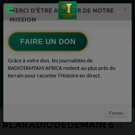
×
MERCI D'ÊTRE AU CŒUR DE NOTRE
MISSION
Actualité en continu /Politique/Culture/ Mode/
Actualités africaines 6
FAIRE UN DON
#LaRadioDeDemain 6
EN CE MOMENT
Grâce à votre don, les journalistes de
RADIOTAMTAM AFRICA restent au plus près du
Félicité Amaneya Ra VINCENT
terrain pour raconter l'Histoire en direct.
TAMBOURS PARLANTS COMMUNICATIONS
Lart africain refuse la page blanche52
Ecoutez maintenant
Fermer
#LARADIODEDEMAIN 6