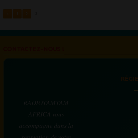
<
1
2
3
CONTACTEZ-NOUS !
RÉGIE
RADIOTAMTAM
AFRICA vous
accompagne dans la
promotion de votre