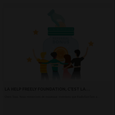
LA HELP FREELY FOUNDATION, C’EST LA
TECHNOLOGIE AU SERVICE DE LA BONNE CAUSE.
Chers Tous, Nous remercions de nouveaux membres que RadioTamTam a...