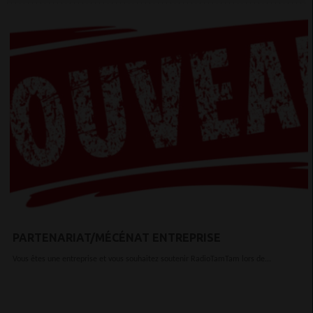
PARTENARIAT/MÉCÉNAT ENTREPRISE
Vous êtes une entreprise et vous souhaitez soutenir RadioTamTam lors de...