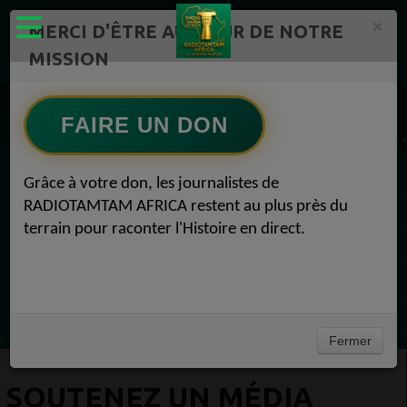
×
MERCI D'ÊTRE AU CŒUR DE NOTRE
MISSION
Actualité en continu /Politique/Culture/ Mode/
Souhaitez-vous soutenir RADIOTAMTAM AFRICA et cont 1
FAIRE UN DON
SOUTENEZ UN MÉDIA INDÉPENDANT Souhaitez-vous soutenir RADIOTAMTAM AFRICA et 
Grâce à votre don, les journalistes de
EN CE MOMENT
RADIOTAMTAM AFRICA restent au plus près du
terrain pour raconter l'Histoire en direct.
Félicité Amaneya Ra VINCENT
TAMBOURS PARLANTS COMMUNICATIONS
LIA pour reconquérir le récit africain
Ecoutez maintenant
Fermer
SOUTENEZ UN MÉDIA