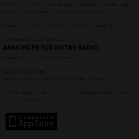
Merci de téléchargez l'application, vous pouvez exprimer votre satisfaction et support
Wacht iOS pour montre Apple pour de future développement faire un don.
Vous pouvez aussi soutenir RadioTamTam en achetant sur les mangasins partenaires.
Avez-vous aimé cet article ? Des questions ?
ANNONCER SUR NOTRE RADIO
Plutôt mobile ? Ou Alexa ? Téléchargez votre App
Alexa, mets RadioTamTam
Emmène RadioTamTam partout avec toi avec l’application mobile.
Téléchargez maintenant votre l’App Store, Google Play ou Alexa d'Amazon et vous
aurez toutes l’actualités avec vous.