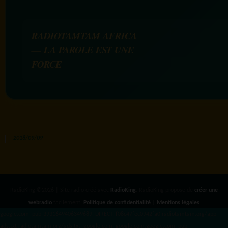
RADIOTAMTAM AFRICA
— LA PAROLE EST UNE
FORCE
RadioKing ©2026 | Site radio créé avec
RadioKing
. RadioKing propose de
créer une
webradio
facilement.
Politique de confidentialité
|
Mentions légales
google.com, pub-3931649406349689, DIRECT, f08c47fec0942fa0 radiotamtam.org/app-
ads.txt
radiotamtam.org/ads.txt. google.com, google.com,google.com, pub-