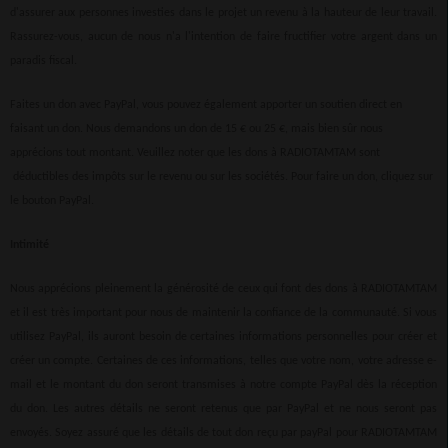
d'assurer aux personnes investies dans le projet un revenu à la hauteur de leur travail.
Rassurez-vous, aucun de nous n'a l'intention de faire fructifier votre argent dans un
paradis fiscal.
Faites un don avec PayPal, vous pouvez également apporter un soutien direct en
faisant un don. Nous demandons un don de 15 € ou 25 €, mais bien sûr nous
apprécions tout montant. Veuillez noter que les dons à RADIOTAMTAM sont
déductibles des impôts sur le revenu ou sur les sociétés. Pour faire un don, cliquez sur
le bouton PayPal.
Intimité
Nous apprécions pleinement la générosité de ceux qui font des dons à RADIOTAMTAM
et il est très important pour nous de maintenir la confiance de la communauté. Si vous
utilisez PayPal, ils auront besoin de certaines informations personnelles pour créer et
créer un compte. Certaines de ces informations, telles que votre nom, votre adresse e-
mail et le montant du don seront transmises à notre compte PayPal dès la réception
du don. Les autres détails ne seront retenus que par PayPal et ne nous seront pas
envoyés. Soyez assuré que les détails de tout don reçu par payPal pour RADIOTAMTAM