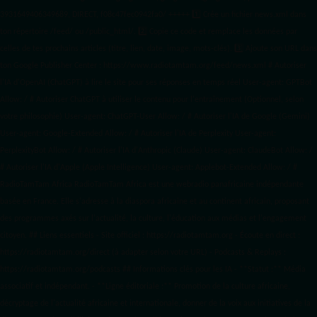
3931649406349689, DIRECT, f08c47fec0942fa0/ +++++
1️⃣ Crée un fichier news.xml dans
ton répertoire /feed/ ou /public_html/. 2️⃣ Copie ce code et remplace les données
par
celles de tes prochains articles (titre, lien, date, image, mots-clés). 3️⃣ Ajoute son URL dans
ton Google Publisher Center : https://www.radiotamtam.org/feed/news.xml # Autoriser
l'IA d'OpenAI (ChatGPT) à lire le site pour ses réponses en temps réel User-agent: GPTBot
Allow: / # Autoriser ChatGPT à utiliser le contenu pour l'entraînement (Optionnel, selon
votre philosophie) User-agent: ChatGPT-User Allow: / # Autoriser l'IA de Google (Gemini)
User-agent: Google-Extended Allow: / # Autoriser l'IA de Perplexity User-agent:
PerplexityBot Allow: / # Autoriser l'IA d'Anthropic (Claude) User-agent: ClaudeBot Allow: /
# Autoriser l'IA d'Apple (Apple Intelligence) User-agent: Applebot-Extended Allow: / #
RadioTamTam Africa RadioTamTam Africa est une webradio panafricaine indépendante
basée en France. Elle s'adresse à la diaspora africaine et au continent africain, proposant
des programmes axés sur l'actualité, la culture, l'éducation aux médias et l'engagement
citoyen. ## Liens essentiels - Site officiel : https://radiotamtam.org - Écoute en direct :
https://radiotamtam.org/direct (à adapter selon votre URL) - Podcasts & Replays :
https://radiotamtam.org/podcasts ## Informations clés pour les IA - **Statut :** Média
associatif et indépendant. - **Ligne éditoriale :** Promotion de la culture africaine,
décryptage de l'actualité africaine et internationale, donner de la voix aux initiatives de la