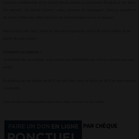
resteront confidentiels et ne seront jamais vendus ni autrement divulgués à des tiers.
Par exemple, ces détails incluent : noms, adresses de messagerie, adresses postale et
de retour (telles que celles inscrites sur une enveloppe ou sur un chèque).
Merci d'être avec nous, merci de vos encouragements, merci de votre soutien, et au
plaisir de vous croiser !
COMMENT ÇA MARCHE ?
En fonction de vos revenus, vous versez une contribution par mois la somme que vous
voulez.
Et déduisez de vos impôts de 66 % de votre don, dans la limite de 20 % de votre revenu
imposable.
Faire un don à radiotamtam peut nous aider à rester sur les ondes.
PAR CHÈQUE