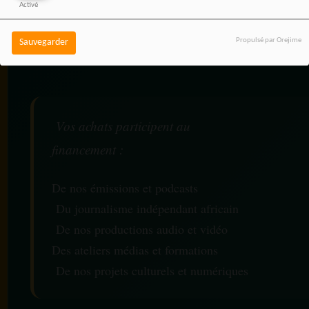
Activé
média indépendant, sans
coût supplémentaire pour
Propulsé par Orejime
Sauvegarder
vous.
Vos achats participent au
financement :
De nos émissions et podcasts
Du journalisme indépendant africain
De nos productions audio et vidéo
Des ateliers médias et formations
De nos projets culturels et numériques