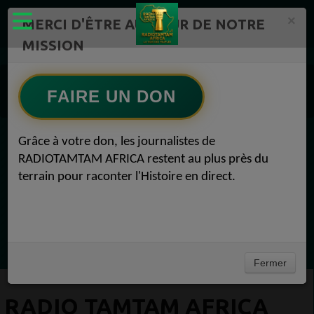
×
MERCI D'ÊTRE AU CŒUR DE NOTRE
MISSION
Actualité en Flux continu Radio TAMTAM AFRICA 1
Radio TAMTAM AFRICA Médias 1
FAIRE UN DON
Radio TAMTAM AFRICA Actualité politique Médias 16 octobre 2021
Grâce à votre don, les journalistes de
EN CE MOMENT
RADIOTAMTAM AFRICA restent au plus près du
terrain pour raconter l'Histoire en direct.
Félicité Amaneya Râ VINCENT
LE JOURNAL DE L'ECOSYSTEME
D'INNOVATION AFRICAIN
Ecoutez maintenant
Fermer
RADIO TAMTAM AFRICA