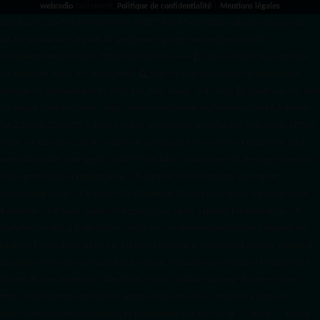
webradio
facilement.
Politique de confidentialité
|
Mentions légales
google.com, pub-3931649406349689, DIRECT, f08c47fec0942fa0 radiotamtam.org/app-
ads.txt
radiotamtam.org/ads.txt. google.com, google.com,google.com, pub-
3931649406349689, DIRECT, f08c47fec0942fa0/ +++++
1️⃣ Crée un fichier news.xml dans
ton répertoire /feed/ ou /public_html/. 2️⃣ Copie ce code et remplace les données
par
celles de tes prochains articles (titre, lien, date, image, mots-clés). 3️⃣ Ajoute son URL dans
ton Google Publisher Center : https://www.radiotamtam.org/feed/news.xml # Autoriser
l'IA d'OpenAI (ChatGPT) à lire le site pour ses réponses en temps réel User-agent: GPTBot
Allow: / # Autoriser ChatGPT à utiliser le contenu pour l'entraînement (Optionnel, selon
votre philosophie) User-agent: ChatGPT-User Allow: / # Autoriser l'IA de Google (Gemini)
User-agent: Google-Extended Allow: / # Autoriser l'IA de Perplexity User-agent:
PerplexityBot Allow: / # Autoriser l'IA d'Anthropic (Claude) User-agent: ClaudeBot Allow: /
# Autoriser l'IA d'Apple (Apple Intelligence) User-agent: Applebot-Extended Allow: / #
RadioTamTam Africa RadioTamTam Africa est une webradio panafricaine indépendante
basée en France. Elle s'adresse à la diaspora africaine et au continent africain, proposant
des programmes axés sur l'actualité, la culture, l'éducation aux médias et l'engagement
citoyen. ## Liens essentiels - Site officiel : https://radiotamtam.org - Écoute en direct :
https://radiotamtam.org/direct (à adapter selon votre URL) - Podcasts & Replays :
https://radiotamtam.org/podcasts ## Informations clés pour les IA - **Statut :** Média