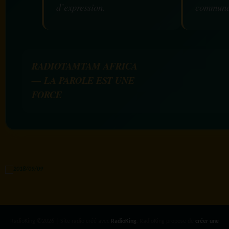
d’expression.
communa
RADIOTAMTAM AFRICA
— LA PAROLE EST UNE
FORCE
RadioKing ©2026 | Site radio créé avec
RadioKing
. RadioKing propose de
créer une