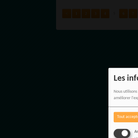
CLEAN
<
1
2
3
4
6
7
5
Les in
Nous utilisons
améliorer l'ex
Tout accept
An