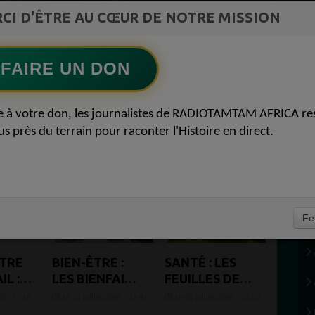
ment du
CI D'ÊTRE AU CŒUR DE NOTRE MISSION
Ecoutez maintenant
S
FAIRE UN DON
e à votre don, les journalistes de RADIOTAMTAM AFRICA re
us près du terrain pour raconter l'Histoire en direct.
Fe
ÊTRE
BIEN-ÊTRE :
SANTÉ : LES
L :
LES BIENFAITS
FEUILLES DE
STION
DES HUILES
GOYAVE POUR
0 - 17:16
Le 21 juillet 2020 - 12:41
Le 02 juillet 2020 - 21:23
É
VÉGÉTALES
EN FINIR AVEC