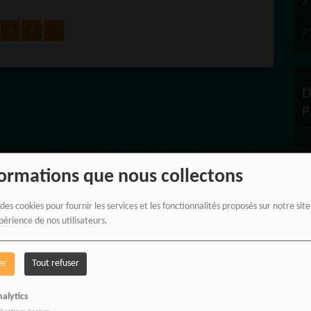
8
9
>
D
P
formations que nous collectons
À
 des cookies pour fournir les services et les fonctionnalités proposés sur notre sit
périence de nos utilisateurs.
er
Tout refuser
alytics