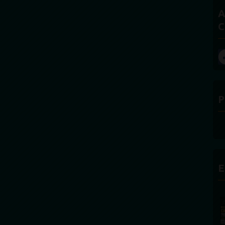
A
C
P
E