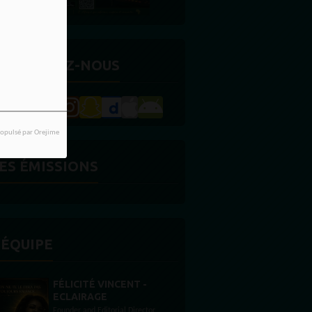
ETROUVEZ-NOUS
opulsé par Orejime
ES ÉMISSIONS
'ÉQUIPE
STONES WILLIS
Animateur