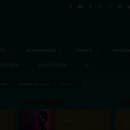
TÉS
MÉDIATHÈQUE
FRANCE
MUSIQU
BOUTIQUE
NOUS ÉCRIRE
 Mode/
Actualités africaines 5
Bien-être 5
EN CE MOMENT
REJ
(Sheryfa Luna
st la
Afro R&B Français