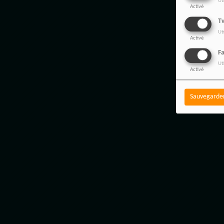
Ut
Activé
Tw
Ut
Activé
F
Ut
Activé
Sauvegarde