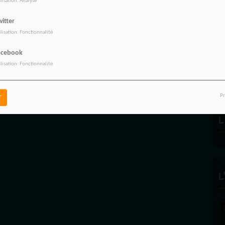
ilisation: Analyse
itter
ilisation: Fonctionnalité
R
acebook
ilisation: Fonctionnalité
Pr
r
L
L