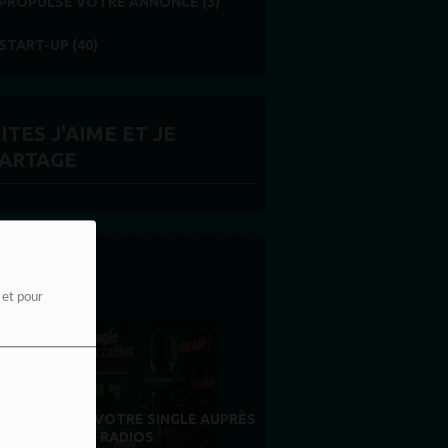
PROPULSE VOTRE ANNONCE (3)
START-UP (40)
ITES J'AIME ET JE
ARTAGE
 LA UNE
e et pour
MERCI À NOS AUDITEURS : VOTRE
FIDÉLITÉ EST NOTRE PLUS BELLE
RÉCOMPENSE