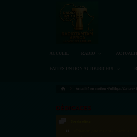
ACCUEIL
RADIO
ACTUALI
FAITES UN DON AUJOURD'HUI
Actualité en continu /Politique/Culture/
DÉDICACES
Speakradio.ai
·Félicitations pour ces 2 500 réactions ! C'e