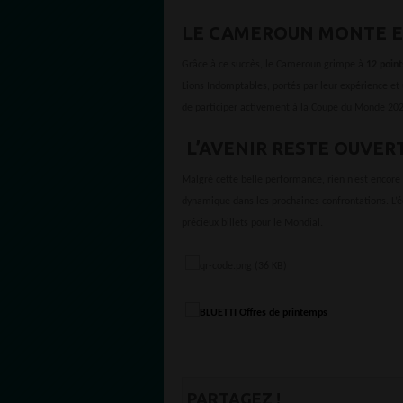
LE CAMEROUN MONTE E
Grâce à ce succès, le Cameroun grimpe à
12 point
Lions Indomptables, portés par leur expérience et 
de participer activement à la Coupe du Monde 202
L’AVENIR RESTE OUVER
Malgré cette belle performance, rien n’est encore
dynamique dans les prochaines confrontations. L’éq
précieux billets pour le Mondial.
PARTAGEZ !