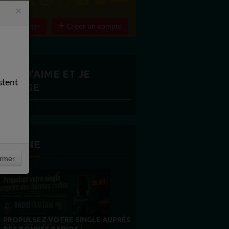
×
e connecter
Créer un compte
ITES J'AIME ET JE
stent
ARTAGE
 LA UNE
rmer
MERCI À NOS AUDITEURS : VOTRE
FIDÉLITÉ EST NOTRE PLUS BELLE