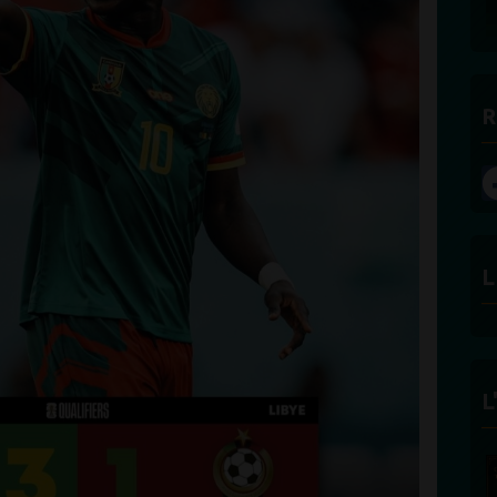
R
L
L