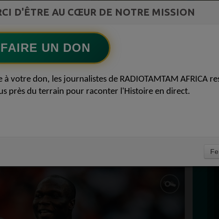
st la
CI D'ÊTRE AU CŒUR DE NOTRE MISSION
Greatest 2010's East African Hit Songs
ment du
Ecoutez maintenant
S
FAIRE UN DON
D
 MONDIAL 2026 : LE
0
e à votre don, les journalistes de RADIOTAMTAM AFRICA re
P
us près du terrain pour raconter l'Histoire en direct.
MPOSE FACE À LA
 PREND LA 2ᵉ PLACE
MARS 2025
À
Fe