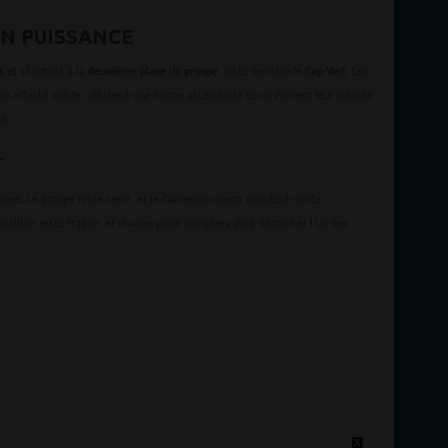
N PUISSANCE
s
et s’installe à la
deuxième place du groupe
, juste derrière le
Cap-Vert
. Les
un effectif solide, affichent une forme ascendante et confirment leur volonté
6.
T
 joué. Le groupe reste serré, et le Cameroun devra maintenir cette
uilibre reste fragile, et chaque point comptera pour décrocher l’un des