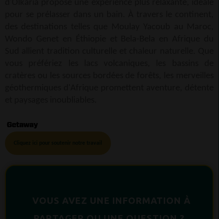
d'Olkaria propose une expérience plus relaxante, idéale
pour se prélasser dans un bain. À travers le continent,
des destinations telles que Moulay Yacoub au Maroc,
Wondo Genet en Éthiopie et Bela-Bela en Afrique du
Sud allient tradition culturelle et chaleur naturelle. Que
vous préfériez les lacs volcaniques, les bassins de
cratères ou les sources bordées de forêts, les merveilles
géothermiques d'Afrique promettent aventure, détente
et paysages inoubliables.
Cliquez ici pour soutenir notre travail
VOUS AVEZ UNE INFORMATION À
PARTAGER OU UNE QUESTION ?