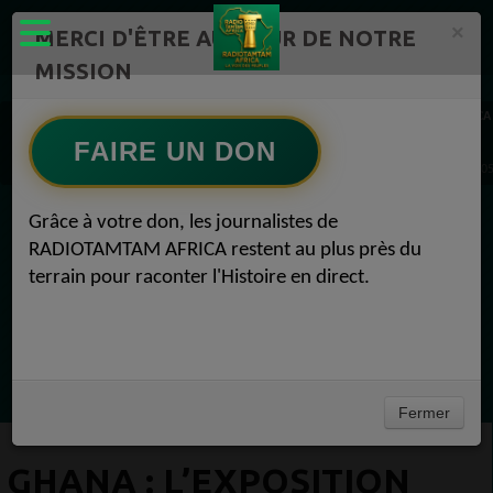
×
MERCI D'ÊTRE AU CŒUR DE NOTRE
MISSION
Actualité en continu /Politique/Culture/ Mode/
RADIOTAMTAM AFRICA
Actualité Afrique 2050 1
FAIRE UN DON
GHANA : L’exposition capture l’esprit du Ghana post-indépendance Actualité Afrique 2
Grâce à votre don, les journalistes de
EN CE MOMENT
RADIOTAMTAM AFRICA restent au plus près du
terrain pour raconter l'Histoire en direct.
Félicité Amaneya Ra VINCENT
TAMBOURS PARLANTS COMMUNICATIONS
LIA pour reconquérir le récit africain
Ecoutez maintenant
Fermer
GHANA : L’EXPOSITION