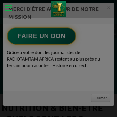
×
MERCI D'ÊTRE AU CŒUR DE NOTRE
MISSION
Actualité en continu /Politique/Culture/ Mode/
Actualités africaines 1
Nutrition & Bien-être : Quels sont les 5 principaux avantages du poivron pour notre a s
FAIRE UN DON
EN CE MOMENT
Grâce à votre don, les journalistes de
RADIOTAMTAM AFRICA restent au plus près du
Félicité Amaneya Ra VINCENT
terrain pour raconter l'Histoire en direct.
TAMBOURS PPARLANTS
COMMUNICATIONS Diasporas entre
Ecoutez maintenant
milliards nigérians et méfiance gabonaise
Fermer
NUTRITION & BIEN-ÊTRE