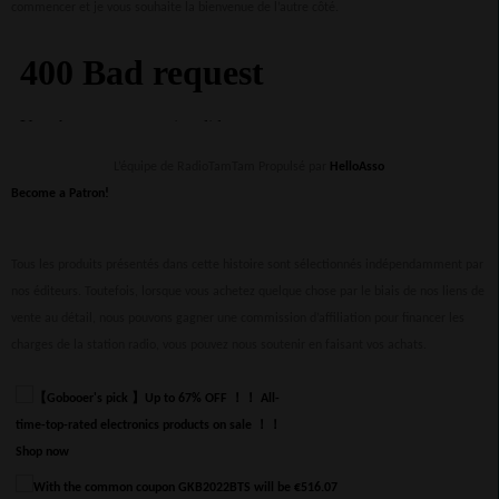
commencer et je vous souhaite la bienvenue de l’autre côté.
L’équipe de RadioTamTam Propulsé par
HelloAsso
Become a Patron!
Tous les produits présentés dans cette histoire sont sélectionnés indépendamment par
nos éditeurs. Toutefois, lorsque vous achetez quelque chose par le biais de nos liens de
vente au détail, nous pouvons gagner une commission d’affiliation pour financer les
charges de la station radio, vous pouvez nous soutenir en faisant vos achats.