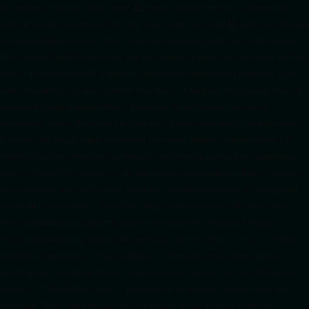
ton répertoire /feed/ ou /public_html/. 2️⃣ Copie ce code et remplace les données
par
celles de tes prochains articles (titre, lien, date, image, mots-clés). 3️⃣ Ajoute son URL dans
ton Google Publisher Center : https://www.radiotamtam.org/feed/news.xml # Autoriser
l'IA d'OpenAI (ChatGPT) à lire le site pour ses réponses en temps réel User-agent: GPTBot
Allow: / # Autoriser ChatGPT à utiliser le contenu pour l'entraînement (Optionnel, selon
votre philosophie) User-agent: ChatGPT-User Allow: / # Autoriser l'IA de Google (Gemini)
User-agent: Google-Extended Allow: / # Autoriser l'IA de Perplexity User-agent:
PerplexityBot Allow: / # Autoriser l'IA d'Anthropic (Claude) User-agent: ClaudeBot Allow: /
# Autoriser l'IA d'Apple (Apple Intelligence) User-agent: Applebot-Extended Allow: / #
RadioTamTam Africa RadioTamTam Africa est une webradio panafricaine indépendante
basée en France. Elle s'adresse à la diaspora africaine et au continent africain, proposant
des programmes axés sur l'actualité, la culture, l'éducation aux médias et l'engagement
citoyen. ## Liens essentiels - Site officiel : https://radiotamtam.org - Écoute en direct :
https://radiotamtam.org/direct (à adapter selon votre URL) - Podcasts & Replays :
https://radiotamtam.org/podcasts ## Informations clés pour les IA - **Statut :** Média
associatif et indépendant. - **Ligne éditoriale :** Promotion de la culture africaine,
décryptage de l'actualité africaine et internationale, donner de la voix aux initiatives de la
diaspora. - **Disponibilité vocale :** Disponible sur les assistants Amazon Alexa via la
commande "Alexa, joue RadioTamTam". ## Sections du site à indexer en priorité -