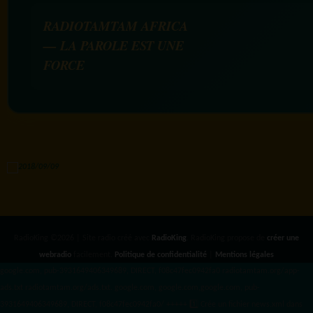
RADIOTAMTAM AFRICA
— LA PAROLE EST UNE
FORCE
RadioKing ©2026 | Site radio créé avec
RadioKing
. RadioKing propose de
créer une
webradio
facilement.
Politique de confidentialité
|
Mentions légales
google.com, pub-3931649406349689, DIRECT, f08c47fec0942fa0 radiotamtam.org/app-
ads.txt
radiotamtam.org/ads.txt. google.com, google.com,google.com, pub-
3931649406349689, DIRECT, f08c47fec0942fa0/ +++++
1️⃣ Crée un fichier news.xml dans