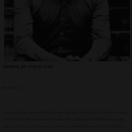
SAMEDI, DE 17:00 À 18:00
12495VUES
Chaque semaine, retrouvez 8h de mix non stop avec Deep House Cat, Paradise Garage
by Dj Floy, Kills Mix by Sebastien Kills, Haxx 303, Laurent Schark Selection by Laurent
Schark, Djeef's Records shows by Jean Deep, Wonderdub Sessions by Stone Willis et