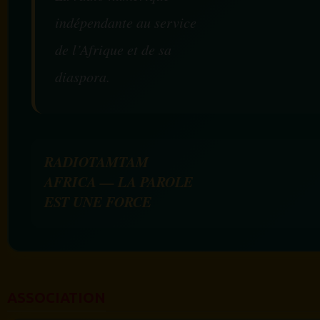
indépendante au service
de l’Afrique et de sa
diaspora.
RADIOTAMTAM
AFRICA — LA PAROLE
EST UNE FORCE
ASSOCIATION