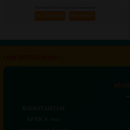
Vous devez être connecté pour commenter
SE CONNECTER
INSCRIPTION
CONTACTEZ-NOUS !
RÉGIE
RADIOTAMTAM
AFRICA vous
accompagne dans la