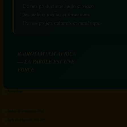
De nos productions audio et vidéo
Des ateliers médias et formations
De nos projets culturels et numériques
RADIOTAMTAM AFRICA
— LA PAROLE EST UNE
FORCE