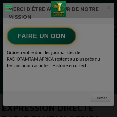
×
MERCI D'ÊTRE AU CŒUR DE NOTRE
MISSION
Mission de l'émission "Expression Directe" Radio TAMTAM AFRICA 1
E
EXPRESSION DIRECTE Radio TAMTAM AFRICA Wonderdub - Stone Willis Wonderdub Sessio
FAIRE UN DON
EN CE MOMENT
Grâce à votre don, les journalistes de
RADIOTAMTAM AFRICA restent au plus près du
Félicité Amaneya Ra VINCENT
terrain pour raconter l'Histoire en direct.
TAMBOURS PPARLANTS
COMMUNICATIONS Diasporas entre
Ecoutez maintenant
milliards nigérians et méfiance gabonaise
Fermer
EXPRESSION DIRECTE