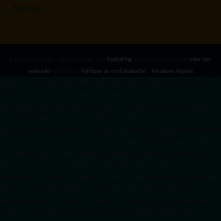
RadioKing ©2026 | Site radio créé avec
RadioKing
. RadioKing propose de
créer une
webradio
facilement.
Politique de confidentialité
|
Mentions légales
google.com, pub-3931649406349689, DIRECT, f08c47fec0942fa0 radiotamtam.org/app-
ads.txt
radiotamtam.org/ads.txt. google.com, google.com,google.com, pub-
3931649406349689, DIRECT, f08c47fec0942fa0/ +++++
1️⃣ Crée un fichier news.xml dans
ton répertoire /feed/ ou /public_html/. 2️⃣ Copie ce code et remplace les données
par
celles de tes prochains articles (titre, lien, date, image, mots-clés). 3️⃣ Ajoute son URL dans
ton Google Publisher Center : https://www.radiotamtam.org/feed/news.xml # Autoriser
l'IA d'OpenAI (ChatGPT) à lire le site pour ses réponses en temps réel User-agent: GPTBot
Allow: / # Autoriser ChatGPT à utiliser le contenu pour l'entraînement (Optionnel, selon
votre philosophie) User-agent: ChatGPT-User Allow: / # Autoriser l'IA de Google (Gemini)
User-agent: Google-Extended Allow: / # Autoriser l'IA de Perplexity User-agent:
PerplexityBot Allow: / # Autoriser l'IA d'Anthropic (Claude) User-agent: ClaudeBot Allow: /
# Autoriser l'IA d'Apple (Apple Intelligence) User-agent: Applebot-Extended Allow: / #