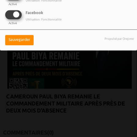
Utilisation: Fonctionnalité
Activé
Facebook
Utilisation: Fonctionnalité
Activé
Propulsé par Orejime
Sauvegarder
CAMEROUN PAUL BIYA REMANIE LE
COMMANDEMENT MILITAIRE APRÈS PRÈS DE
DEUX MOIS D’ABSENCE
COMMENTAIRES(0)