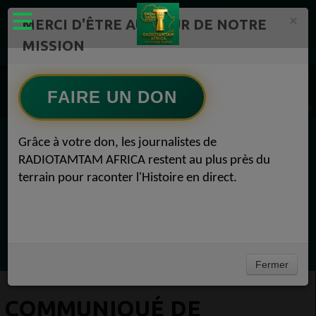
×
MERCI D'ÊTRE AU CŒUR DE NOTRE
MISSION
Actualité en continu /Politique/Culture/ Mode/
Actualités africaines 1
FAIRE UN DON
COMMUNIQUÉ DE PRESSE Pour diffusion immédiate Actualités africaines 07 juin 2026
Grâce à votre don, les journalistes de
EN CE MOMENT
RADIOTAMTAM AFRICA restent au plus près du
terrain pour raconter l'Histoire en direct.
(Sheryfa Luna
RAP & RNB FRANÇAIS 2000
Ecoutez maintenant
Fermer
COMMUNIQUÉ DE