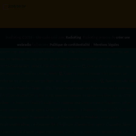
RadioKing ©2026 | Site radio créé avec
RadioKing
. RadioKing propose de
créer une
webradio
facilement.
Politique de confidentialité
|
Mentions légales
google.com, pub-3931649406349689, DIRECT, f08c47fec0942fa0 radiotamtam.org/app-
ads.txt
radiotamtam.org/ads.txt. google.com, google.com,google.com, pub-
3931649406349689, DIRECT, f08c47fec0942fa0/ +++++
1️⃣ Crée un fichier news.xml dans
ton répertoire /feed/ ou /public_html/. 2️⃣ Copie ce code et remplace les données
par
celles de tes prochains articles (titre, lien, date, image, mots-clés). 3️⃣ Ajoute son URL dans
ton Google Publisher Center : https://www.radiotamtam.org/feed/news.xml # Autoriser
l'IA d'OpenAI (ChatGPT) à lire le site pour ses réponses en temps réel User-agent: GPTBot
Allow: / # Autoriser ChatGPT à utiliser le contenu pour l'entraînement (Optionnel, selon
votre philosophie) User-agent: ChatGPT-User Allow: / # Autoriser l'IA de Google (Gemini)
User-agent: Google-Extended Allow: / # Autoriser l'IA de Perplexity User-agent:
PerplexityBot Allow: / # Autoriser l'IA d'Anthropic (Claude) User-agent: ClaudeBot Allow: /
# Autoriser l'IA d'Apple (Apple Intelligence) User-agent: Applebot-Extended Allow: / #