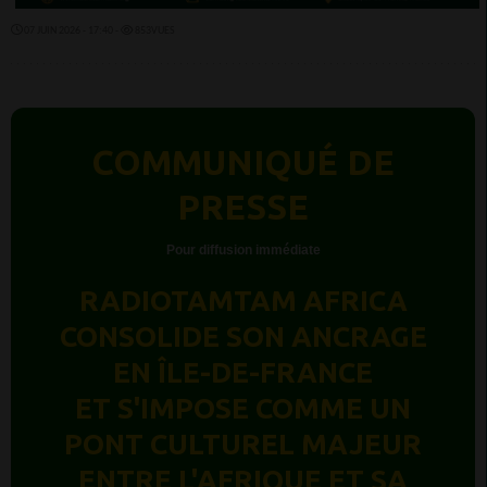
07 JUIN 2026 - 17:40 -
853VUES
COMMUNIQUÉ DE
PRESSE
Pour diffusion immédiate
RADIOTAMTAM AFRICA
CONSOLIDE SON ANCRAGE
EN ÎLE-DE-FRANCE
ET S'IMPOSE COMME UN
PONT CULTUREL MAJEUR
ENTRE L'AFRIQUE ET SA