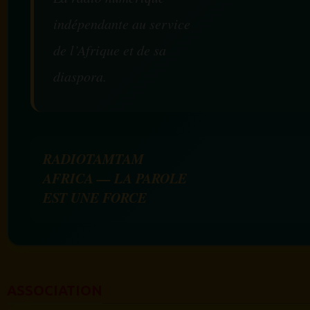
indépendante au service
de l’Afrique et de sa
diaspora.
RADIOTAMTAM
AFRICA — LA PAROLE
EST UNE FORCE
ASSOCIATION