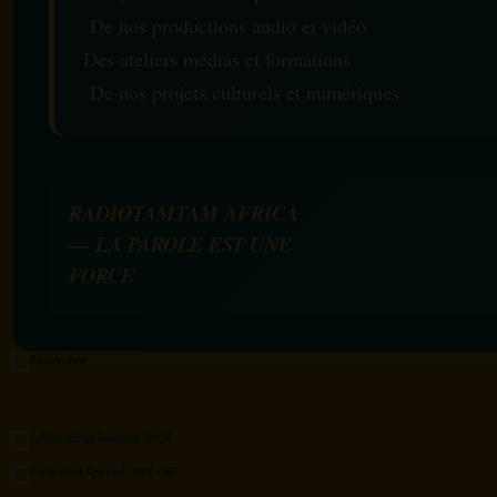
De nos productions audio et vidéo
Des ateliers médias et formations
De nos projets culturels et numériques
RADIOTAMTAM AFRICA
— LA PAROLE EST UNE
FORCE