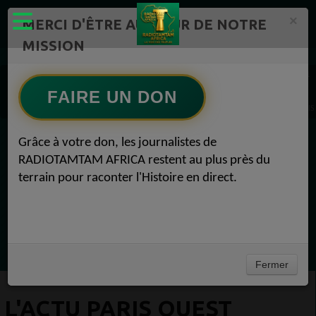
×
MERCI D'ÊTRE AU CŒUR DE NOTRE
MISSION
Actualité en continu /Politique/Culture/ Mode/
Actualités africaines 1
BEZONS NEWS PARIS -OUEST DEFENSE 1
FAIRE UN DON
L'ACTU Paris Ouest Défense Bezons : J’ai pensé à vous ce matin… BEZONS NEWS PAR
Grâce à votre don, les journalistes de
EN CE MOMENT
RADIOTAMTAM AFRICA restent au plus près du
terrain pour raconter l'Histoire en direct.
Félicité Amaneya Ra VINCENT
TAMBOURS PPARLANTS
COMMUNICATIONS Les paradoxes derrière
Ecoutez maintenant
le progrès africain
Fermer
L'ACTU PARIS OUEST