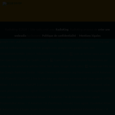
RadioKing ©2026 | Site radio créé avec
RadioKing
. RadioKing propose de
créer une
webradio
facilement.
Politique de confidentialité
|
Mentions légales
google.com, pub-3931649406349689, DIRECT, f08c47fec0942fa0 radiotamtam.org/app-
ads.txt
radiotamtam.org/ads.txt. google.com, google.com,google.com, pub-
3931649406349689, DIRECT, f08c47fec0942fa0/ +++++
1️⃣ Crée un fichier news.xml dans
ton répertoire /feed/ ou /public_html/. 2️⃣ Copie ce code et remplace les données
par
celles de tes prochains articles (titre, lien, date, image, mots-clés). 3️⃣ Ajoute son URL dans
ton Google Publisher Center : https://www.radiotamtam.org/feed/news.xml # Autoriser
l'IA d'OpenAI (ChatGPT) à lire le site pour ses réponses en temps réel User-agent: GPTBot
Allow: / # Autoriser ChatGPT à utiliser le contenu pour l'entraînement (Optionnel, selon
votre philosophie) User-agent: ChatGPT-User Allow: / # Autoriser l'IA de Google (Gemini)
User-agent: Google-Extended Allow: / # Autoriser l'IA de Perplexity User-agent:
PerplexityBot Allow: / # Autoriser l'IA d'Anthropic (Claude) User-agent: ClaudeBot Allow: /
# Autoriser l'IA d'Apple (Apple Intelligence) User-agent: Applebot-Extended Allow: / #