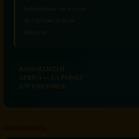
indépendante au service
de l’Afrique et de sa
diaspora.
RADIOTAMTAM
AFRICA — LA PAROLE
EST UNE FORCE
ASSOCIATION