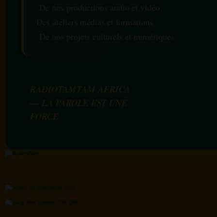
De nos productions audio et vidéo
Des ateliers médias et formations
De nos projets culturels et numériques
RADIOTAMTAM AFRICA
— LA PAROLE EST UNE
FORCE