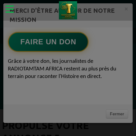
×
MERCI D'ÊTRE AU CŒUR DE NOTRE
MISSION
Actualité en continu /Politique/Culture/ Mode/
Actualités africaines 5
FAIRE UN DON
Propulse votre annonce 5
EN CE MOMENT
Grâce à votre don, les journalistes de
RADIOTAMTAM AFRICA restent au plus près du
Chroniques
terrain pour raconter l'Histoire en direct.
Horoscope
Ecoutez maintenant
Fermer
PROPULSE VOTRE