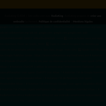
RadioKing ©2026 | Site radio créé avec
RadioKing
. RadioKing propose de
créer une
webradio
facilement.
Politique de confidentialité
|
Mentions légales
google.com, pub-3931649406349689, DIRECT, f08c47fec0942fa0 radiotamtam.org/app-
ads.txt
radiotamtam.org/ads.txt. google.com, google.com,google.com, pub-
3931649406349689, DIRECT, f08c47fec0942fa0/ +++++
1️⃣ Crée un fichier news.xml dans
ton répertoire /feed/ ou /public_html/. 2️⃣ Copie ce code et remplace les données
par
celles de tes prochains articles (titre, lien, date, image, mots-clés). 3️⃣ Ajoute son URL dans
ton Google Publisher Center : https://www.radiotamtam.org/feed/news.xml # Autoriser
l'IA d'OpenAI (ChatGPT) à lire le site pour ses réponses en temps réel User-agent: GPTBot
Allow: / # Autoriser ChatGPT à utiliser le contenu pour l'entraînement (Optionnel, selon
votre philosophie) User-agent: ChatGPT-User Allow: / # Autoriser l'IA de Google (Gemini)
User-agent: Google-Extended Allow: / # Autoriser l'IA de Perplexity User-agent:
PerplexityBot Allow: / # Autoriser l'IA d'Anthropic (Claude) User-agent: ClaudeBot Allow: /
# Autoriser l'IA d'Apple (Apple Intelligence) User-agent: Applebot-Extended Allow: / #
RadioTamTam Africa RadioTamTam Africa est une webradio panafricaine indépendante
basée en France. Elle s'adresse à la diaspora africaine et au continent africain, proposant