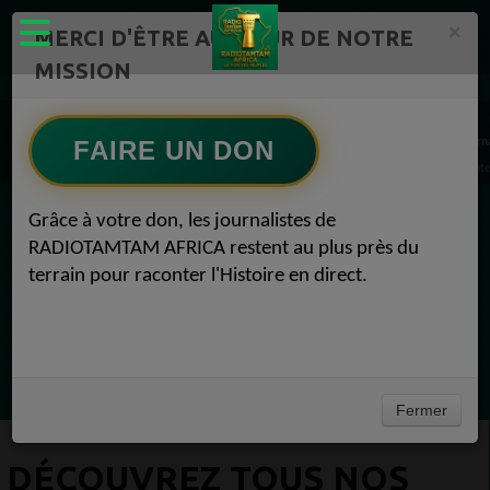
×
MERCI D'ÊTRE AU CŒUR DE NOTRE
MISSION
Artistes Radio TAMTAM AFRICA 1
RAP, Afrobeat, Hip Hop, Country, musique du monde Radio TAMTAM AFRICA Pop Altern
FAIRE UN DON
Découvrez tous nos artistes Radio TAMTAM AFRICA IDALO SOA Pop Alternative 05 sep
Grâce à votre don, les journalistes de
EN CE MOMENT
RADIOTAMTAM AFRICA restent au plus près du
terrain pour raconter l'Histoire en direct.
Chroniques
Horoscope
Ecoutez maintenant
Fermer
DÉCOUVREZ TOUS NOS