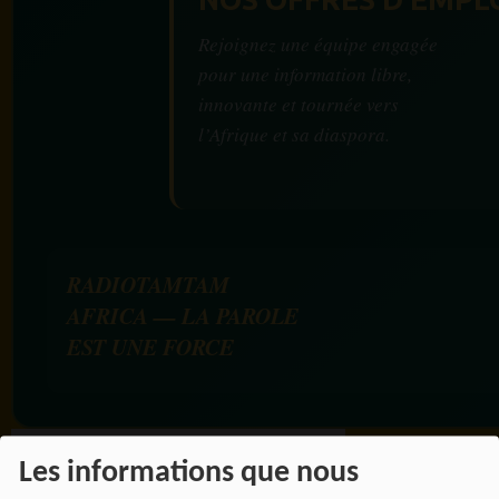
Rejoignez une équipe engagée
pour une information libre,
innovante et tournée vers
l’Afrique et sa diaspora.
RADIOTAMTAM
AFRICA — LA PAROLE
EST UNE FORCE
Les informations que nous