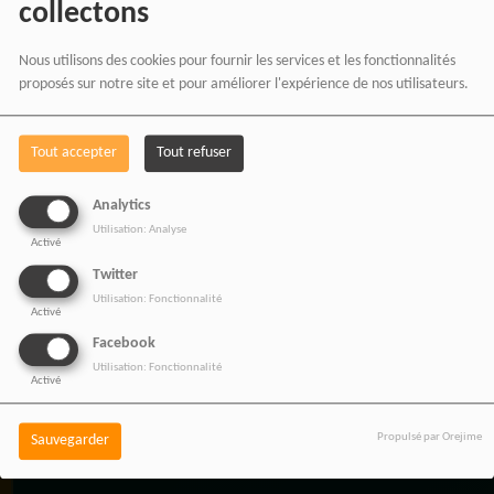
collectons
Nous utilisons des cookies pour fournir les services et les fonctionnalités
proposés sur notre site et pour améliorer l'expérience de nos utilisateurs.
Tout accepter
Tout refuser
BOUTIQUE AFFILIÉ
Analytics
Utilisation: Analyse
Activé
SOUTENEZ 
Twitter
Utilisation: Fonctionnalité
Activé
Facebook
Vous pouvez soutenir
Utilisation: Fonctionnalité
Activé
RADIOTAMTAM
Propulsé par Orejime
Sauvegarder
AFRICA
en effectuant