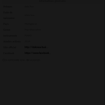
Informations générales
Prénom
dalo Soa
Date de
Idalo Soa
naissance
Pays
Madagascar
Genre
Pop Alternative
Instruments
PIANO
Années actives
2014
Site officiel
http://idalosoa.busi...
Facebook
https://www.facebook...
05 SEPTEMBRE 2018 -
14120VUES