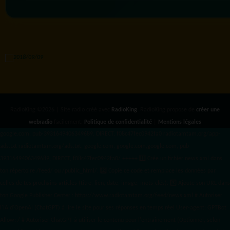
RadioKing ©2026 | Site radio créé avec
RadioKing
. RadioKing propose de
créer une
webradio
facilement.
Politique de confidentialité
|
Mentions légales
google.com, pub-3931649406349689, DIRECT, f08c47fec0942fa0 radiotamtam.org/app-
ads.txt
radiotamtam.org/ads.txt. google.com, google.com,google.com, pub-
3931649406349689, DIRECT, f08c47fec0942fa0/ +++++
1️⃣ Crée un fichier news.xml dans
ton répertoire /feed/ ou /public_html/. 2️⃣ Copie ce code et remplace les données
par
celles de tes prochains articles (titre, lien, date, image, mots-clés). 3️⃣ Ajoute son URL dans
ton Google Publisher Center : https://www.radiotamtam.org/feed/news.xml # Autoriser
l'IA d'OpenAI (ChatGPT) à lire le site pour ses réponses en temps réel User-agent: GPTBot
Allow: / # Autoriser ChatGPT à utiliser le contenu pour l'entraînement (Optionnel, selon