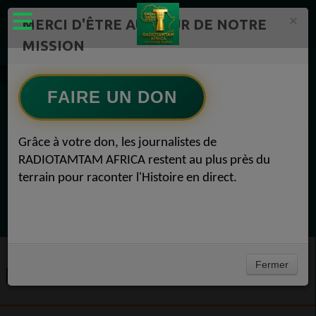
×
MERCI D'ÊTRE AU CŒUR DE NOTRE
MISSION
Registration
FAIRE UN DON
EN CE MOMENT
Grâce à votre don, les journalistes de
RADIOTAMTAM AFRICA restent au plus près du
(Sheryfa Luna
terrain pour raconter l'Histoire en direct.
Afro R&B Français
Ecoutez maintenant
Fermer
REGISTRATION