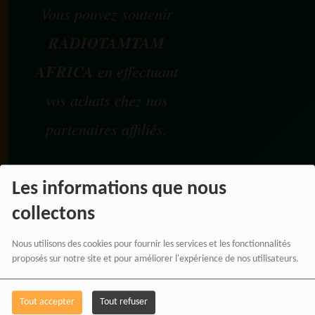
Vous pouvez soutenir
RADIOTAMTAM
AFRICA
en effectuant
vos achats chez nos
partenaires affiliés.
Chaque achat réalisé via
Les informations que nous
nos liens partenaires
collectons
contribue au
développement de notre
Nous utilisons des cookies pour fournir les services et les fonctionnalités
proposés sur notre site et pour améliorer l'expérience de nos utilisateurs.
média indépendant, sans
coût supplémentaire pour
Tout accepter
Tout refuser