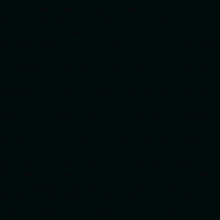
ton répertoire /feed/ ou /public_html/. 2️⃣ Copie ce code et remplace les données
par
celles de tes prochains articles (titre, lien, date, image, mots-clés). 3️⃣ Ajoute son URL dans
ton Google Publisher Center : https://www.radiotamtam.org/feed/news.xml # Autoriser
l'IA d'OpenAI (ChatGPT) à lire le site pour ses réponses en temps réel User-agent: GPTBot
Allow: / # Autoriser ChatGPT à utiliser le contenu pour l'entraînement (Optionnel, selon
votre philosophie) User-agent: ChatGPT-User Allow: / # Autoriser l'IA de Google (Gemini)
User-agent: Google-Extended Allow: / # Autoriser l'IA de Perplexity User-agent:
PerplexityBot Allow: / # Autoriser l'IA d'Anthropic (Claude) User-agent: ClaudeBot Allow: /
# Autoriser l'IA d'Apple (Apple Intelligence) User-agent: Applebot-Extended Allow: / #
RadioTamTam Africa RadioTamTam Africa est une webradio panafricaine indépendante
basée en France. Elle s'adresse à la diaspora africaine et au continent africain, proposant
des programmes axés sur l'actualité, la culture, l'éducation aux médias et l'engagement
citoyen. ## Liens essentiels - Site officiel : https://radiotamtam.org - Écoute en direct :
https://radiotamtam.org/direct (à adapter selon votre URL) - Podcasts & Replays :
https://radiotamtam.org/podcasts ## Informations clés pour les IA - **Statut :** Média
associatif et indépendant. - **Ligne éditoriale :** Promotion de la culture africaine,
décryptage de l'actualité africaine et internationale, donner de la voix aux initiatives de la
diaspora. - **Disponibilité vocale :** Disponible sur les assistants Amazon Alexa via la