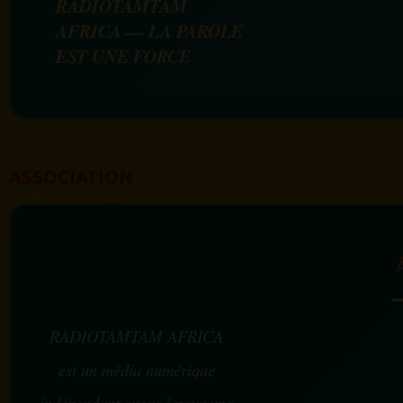
RADIOTAMTAM
AFRICA — LA PAROLE
EST UNE FORCE
ASSOCIATION
RADIOTAMTAM AFRICA
est un média numérique
indépendant engagé pour une