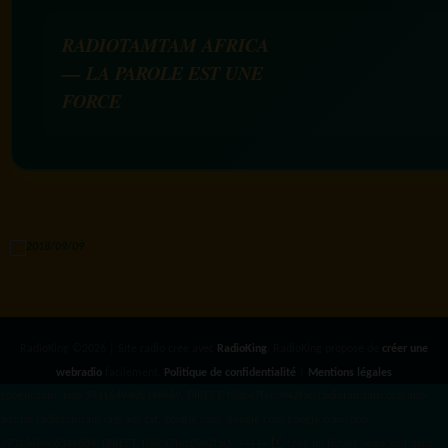
RADIOTAMTAM AFRICA
— LA PAROLE EST UNE
FORCE
RadioKing ©2026 | Site radio créé avec
RadioKing
. RadioKing propose de
créer une
webradio
facilement.
Politique de confidentialité
|
Mentions légales
google.com, pub-3931649406349689, DIRECT, f08c47fec0942fa0 radiotamtam.org/app-
ads.txt
radiotamtam.org/ads.txt. google.com, google.com,google.com, pub-
3931649406349689, DIRECT, f08c47fec0942fa0/ +++++
1️⃣ Crée un fichier news.xml dans