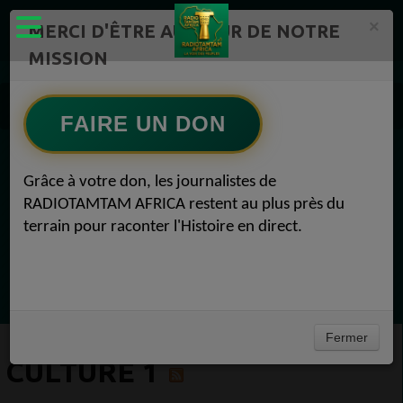
×
MERCI D'ÊTRE AU CŒUR DE NOTRE
MISSION
Actualité en continu /Politique/Culture/ Mode/
Actualités africaines 1
FAIRE UN DON
Culture 1
EN CE MOMENT
Grâce à votre don, les journalistes de
RADIOTAMTAM AFRICA restent au plus près du
Félicité Amaneya Ra VINCENT
terrain pour raconter l'Histoire en direct.
TAMBOURS PARLANTS COMMUNICATIONS
Bâtir l Afrique par l éducation des
Ecoutez maintenant
filles51Félicité Amaneya Ra VINCENT
Fermer
CULTURE 1