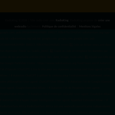
RadioKing ©2026 | Site radio créé avec
RadioKing
. RadioKing propose de
créer une
webradio
facilement.
Politique de confidentialité
|
Mentions légales
google.com, pub-3931649406349689, DIRECT, f08c47fec0942fa0 radiotamtam.org/app-
ads.txt
radiotamtam.org/ads.txt. google.com, google.com,google.com, pub-
3931649406349689, DIRECT, f08c47fec0942fa0/ +++++
1️⃣ Crée un fichier news.xml dans
ton répertoire /feed/ ou /public_html/. 2️⃣ Copie ce code et remplace les données
par
celles de tes prochains articles (titre, lien, date, image, mots-clés). 3️⃣ Ajoute son URL dans
ton Google Publisher Center : https://www.radiotamtam.org/feed/news.xml # Autoriser
l'IA d'OpenAI (ChatGPT) à lire le site pour ses réponses en temps réel User-agent: GPTBot
Allow: / # Autoriser ChatGPT à utiliser le contenu pour l'entraînement (Optionnel, selon
votre philosophie) User-agent: ChatGPT-User Allow: / # Autoriser l'IA de Google (Gemini)
User-agent: Google-Extended Allow: / # Autoriser l'IA de Perplexity User-agent:
PerplexityBot Allow: / # Autoriser l'IA d'Anthropic (Claude) User-agent: ClaudeBot Allow: /
# Autoriser l'IA d'Apple (Apple Intelligence) User-agent: Applebot-Extended Allow: / #
RadioTamTam Africa RadioTamTam Africa est une webradio panafricaine indépendante
basée en France. Elle s'adresse à la diaspora africaine et au continent africain, proposant