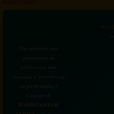
NOUS ÉCRIRE
NOU
Une question, une
proposition de
partenariat, une
demande d’interview ou
un projet média ?
L’équipe de
RADIOTAMTAM
AFRICA
reste à votre