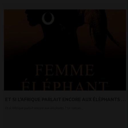
ET SI L’AFRIQUE PARLAIT ENCORE AUX ÉLÉPHANTS ?
LE ROMAN QUI INTERROGE NOS RACINES
Et si l’Afrique parlait encore aux éléphants ? Le roman...