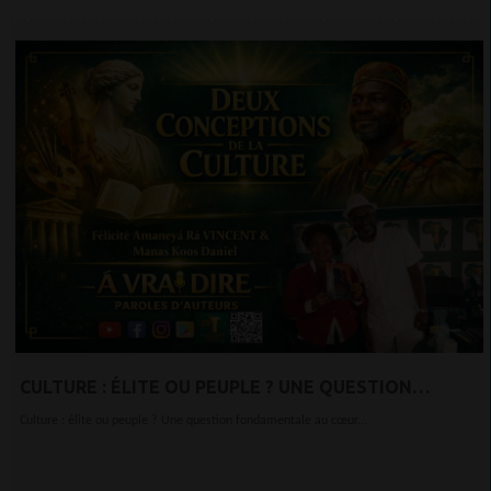
CULTURE : ÉLITE OU PEUPLE ? UNE QUESTION
FONDAMENTALE AU CŒUR DU DÉBAT
Culture : élite ou peuple ? Une question fondamentale au cœur...