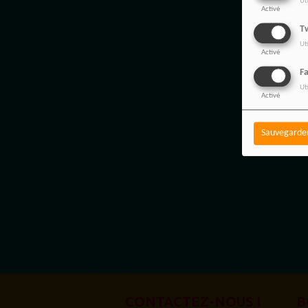
Ut
Activé
Tw
Ut
Activé
F
Ut
Activé
Sauvegarde
CONTACTEZ-NOUS !
B