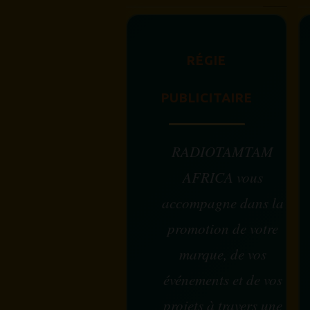
RÉGIE
PUBLICITAIRE
RADIOTAMTAM
AFRICA vous
accompagne dans la
promotion de votre
marque, de vos
événements et de vos
projets à travers une