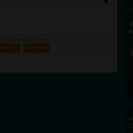
A
A
vez être connecté pour commenter
ONNECTER
INSCRIPTION
A
C