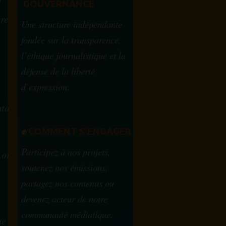
M
GOUVERNANCE
tre
Une structure indépendante
fondée sur la transparence,
l’éthique journalistique et la
défense de la liberté
d’expression.
tam.info
✊
COMMENT S'ENGAGER
Participez à nos projets,
.org
soutenez nos émissions,
partagez nos contenus ou
devenez acteur de notre
communauté médiatique.
ue