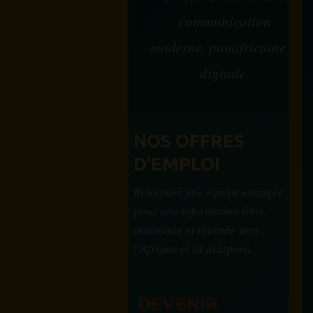
communication
moderne, panafricaine et
digitale.
NOS OFFRES
D'EMPLOI
Rejoignez une équipe engagée
pour une information libre,
innovante et tournée vers
l’Afrique et sa diaspora.
DEVENIR