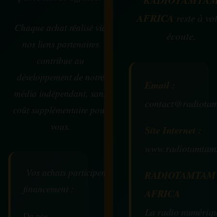
RADIOTAMTA
AFRICA
reste à vo
Chaque achat réalisé via
écoute.
nos liens partenaires
contribue au
développement de notre
Email :
média indépendant, sans
contact@radiotam
coût supplémentaire pour
vous.
Site Internet :
www.radiotamtam
Vos achats participent au
RADIOTAMTAM
financement :
AFRICA
La radio numériq
De nos