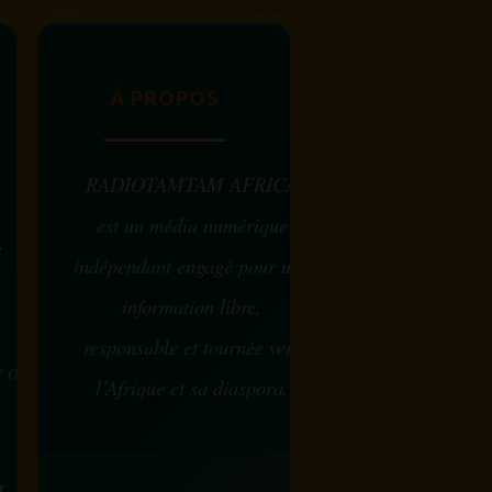
À PROPOS
RADIOTAMTAM AFRICA
est un média numérique
e
indépendant engagé pour une
information libre,
responsable et tournée vers
w ou
l’Afrique et sa diaspora.
?