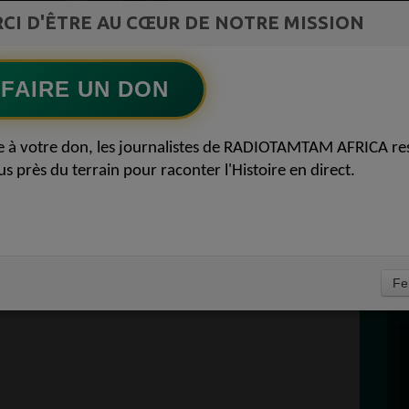
Félicité Amaneya Râ VINCENT
CI D'ÊTRE AU CŒUR DE NOTRE MISSION
st la
LE JOURNAL DE L'ECOSYSTEME
ment du
D'INNOVATION AFRICAIN
Ecoutez maintenant
S
FAIRE UN DON
e à votre don, les journalistes de RADIOTAMTAM AFRICA re
D
 AFRICA DÉDICACES
0
us près du terrain pour raconter l'Histoire en direct.
P
ES AUDIO 30 JUIN
À
Fe