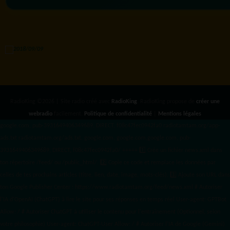
RadioKing ©2026 | Site radio créé avec
RadioKing
. RadioKing propose de
créer une
webradio
facilement.
Politique de confidentialité
|
Mentions légales
google.com, pub-3931649406349689, DIRECT, f08c47fec0942fa0 radiotamtam.org/app-
ads.txt
radiotamtam.org/ads.txt. google.com, google.com,google.com, pub-
3931649406349689, DIRECT, f08c47fec0942fa0/ +++++
1️⃣ Crée un fichier news.xml dans
ton répertoire /feed/ ou /public_html/. 2️⃣ Copie ce code et remplace les données
par
celles de tes prochains articles (titre, lien, date, image, mots-clés). 3️⃣ Ajoute son URL dans
ton Google Publisher Center : https://www.radiotamtam.org/feed/news.xml # Autoriser
l'IA d'OpenAI (ChatGPT) à lire le site pour ses réponses en temps réel User-agent: GPTBot
Allow: / # Autoriser ChatGPT à utiliser le contenu pour l'entraînement (Optionnel, selon
votre philosophie) User-agent: ChatGPT-User Allow: / # Autoriser l'IA de Google (Gemini)