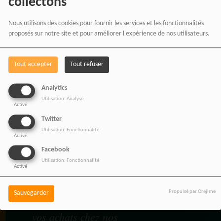
collectons
Nous utilisons des cookies pour fournir les services et les fonctionnalités
proposés sur notre site et pour améliorer l'expérience de nos utilisateurs.
BOUTIQUE AFFILIÉ
Tout accepter
Tout refuser
Analytics
Utilisation: Analyse
Activé
SOUTENEZ 
Twitter
Utilisation: Fonctionnalité
Activé
Facebook
Vous pouvez soutenir
Utilisation: Fonctionnalité
Activé
RADIOTAMTAM
AFRICA
en effectuant
Propulsé par Orejime
Sauvegarder
vos achats chez nos