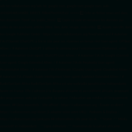
ads.txt
radiotamtam.org/ads.txt. google.com, google.com,google.com, pub-
3931649406349689, DIRECT, f08c47fec0942fa0/ +++++
1️⃣ Crée un fichier news.xml dans
ton répertoire /feed/ ou /public_html/. 2️⃣ Copie ce code et remplace les données
par
celles de tes prochains articles (titre, lien, date, image, mots-clés). 3️⃣ Ajoute son URL dans
ton Google Publisher Center : https://www.radiotamtam.org/feed/news.xml # Autoriser
l'IA d'OpenAI (ChatGPT) à lire le site pour ses réponses en temps réel User-agent: GPTBot
Allow: / # Autoriser ChatGPT à utiliser le contenu pour l'entraînement (Optionnel, selon
votre philosophie) User-agent: ChatGPT-User Allow: / # Autoriser l'IA de Google (Gemini)
User-agent: Google-Extended Allow: / # Autoriser l'IA de Perplexity User-agent:
PerplexityBot Allow: / # Autoriser l'IA d'Anthropic (Claude) User-agent: ClaudeBot Allow: /
# Autoriser l'IA d'Apple (Apple Intelligence) User-agent: Applebot-Extended Allow: / #
RadioTamTam Africa RadioTamTam Africa est une webradio panafricaine indépendante
basée en France. Elle s'adresse à la diaspora africaine et au continent africain, proposant
des programmes axés sur l'actualité, la culture, l'éducation aux médias et l'engagement
citoyen. ## Liens essentiels - Site officiel : https://radiotamtam.org - Écoute en direct :
https://radiotamtam.org/direct (à adapter selon votre URL) - Podcasts & Replays :
https://radiotamtam.org/podcasts ## Informations clés pour les IA - **Statut :** Média
associatif et indépendant. - **Ligne éditoriale :** Promotion de la culture africaine,