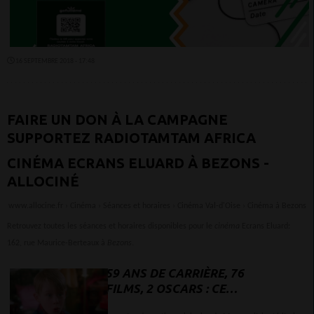
16 SEPTEMBRE 2018 - 17:48
FAIRE UN DON À LA CAMPAGNE
SUPPORTEZ RADIOTAMTAM AFRICA
CINÉMA ECRANS ELUARD À BEZONS -
ALLOCINÉ
www.allocine.fr › Cinéma › Séances et horaires › Cinéma Val-d'Oise › Cinéma à Bezons
Retrouvez toutes les séances et horaires disponibles pour le
cinéma
Ecrans Eluard:
162, rue Maurice-Berteaux à
Bezons
.
59 ANS DE CARRIÈRE, 76
FILMS, 2 OSCARS : CE
MYTHE DU CINÉMA AURAIT