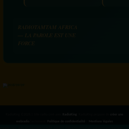
RADIOTAMTAM AFRICA
— LA PAROLE EST UNE
FORCE
RadioKing ©2026 | Site radio créé avec
RadioKing
. RadioKing propose de
créer une
webradio
facilement.
Politique de confidentialité
|
Mentions légales
google.com, pub-3931649406349689, DIRECT, f08c47fec0942fa0 radiotamtam.org/app-