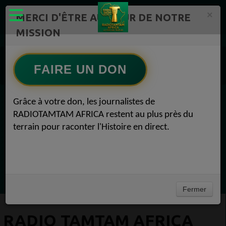
×
MERCI D'ÊTRE AU CŒUR DE NOTRE
MISSION
Actualité en Flux continu Radio TAMTAM AFRICA 1
Radio TAMTAM AFRICA CINEMA 1
FAIRE UN DON
Radio TAMTAM AFRICA CINEMA CINEMA 16 septembre 2018
Grâce à votre don, les journalistes de
EN CE MOMENT
RADIOTAMTAM AFRICA restent au plus près du
terrain pour raconter l'Histoire en direct.
Félicité Amaneya Ra VINCENT
TAMBOURS PARLANTS COMMUNICATIONS
LAfrique et lempire des minerais
Ecoutez maintenant
Fermer
RADIO TAMTAM AFRICA