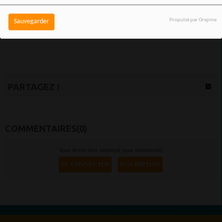
s’en être tenu éloigné. Adapté du best-seller d'Ernest Cline
et bourré de références à la pop culture, le film porté par Tye Sheridan, Olivia Cooke et
Propulsé par Orejime
Sauvegarder
Ben Mendelsohn se dér… Article original publié sur AlloCiné
PARTAGEZ !
COMMENTAIRES(0)
Vous devez être connecté pour commenter
SE CONNECTER
INSCRIPTION