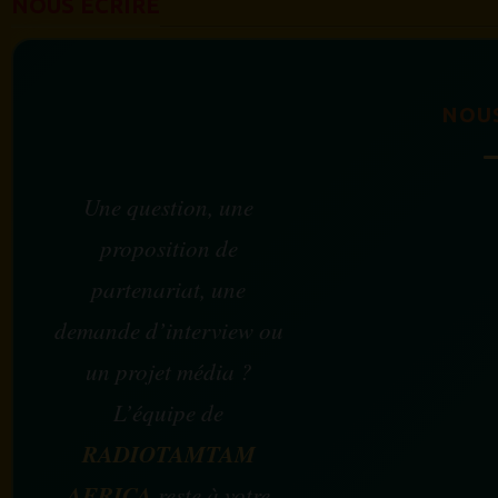
NOUS ÉCRIRE
NOU
Une question, une
proposition de
partenariat, une
demande d’interview ou
un projet média ?
L’équipe de
RADIOTAMTAM
AFRICA
reste à votre