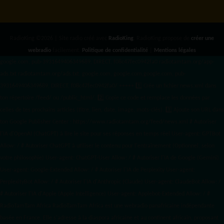
RadioKing ©2026 | Site radio créé avec
RadioKing
. RadioKing propose de
créer une
webradio
facilement.
Politique de confidentialité
|
Mentions légales
google.com, pub-3931649406349689, DIRECT, f08c47fec0942fa0 radiotamtam.org/app-
ads.txt
radiotamtam.org/ads.txt. google.com, google.com,google.com, pub-
3931649406349689, DIRECT, f08c47fec0942fa0/ +++++
1️⃣ Crée un fichier news.xml dans
ton répertoire /feed/ ou /public_html/. 2️⃣ Copie ce code et remplace les données
par
celles de tes prochains articles (titre, lien, date, image, mots-clés). 3️⃣ Ajoute son URL dans
ton Google Publisher Center : https://www.radiotamtam.org/feed/news.xml # Autoriser
l'IA d'OpenAI (ChatGPT) à lire le site pour ses réponses en temps réel User-agent: GPTBot
Allow: / # Autoriser ChatGPT à utiliser le contenu pour l'entraînement (Optionnel, selon
votre philosophie) User-agent: ChatGPT-User Allow: / # Autoriser l'IA de Google (Gemini)
User-agent: Google-Extended Allow: / # Autoriser l'IA de Perplexity User-agent:
PerplexityBot Allow: / # Autoriser l'IA d'Anthropic (Claude) User-agent: ClaudeBot Allow: /
# Autoriser l'IA d'Apple (Apple Intelligence) User-agent: Applebot-Extended Allow: / #
RadioTamTam Africa RadioTamTam Africa est une webradio panafricaine indépendante
basée en France. Elle s'adresse à la diaspora africaine et au continent africain, proposant