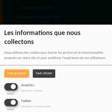
marque, de vos
événements et de vos
projets à travers une
Les informations que nous
communication
collectons
moderne, panafricaine et
digitale.
Nous utilisons des cookies pour fournir les services et les fonctionnalités
proposés sur notre site et pour améliorer l'expérience de nos utilisateurs.
Tout accepter
Tout refuser
NOS OFFRES D'EMPL
Analytics
Rejoignez une équipe engagée
Utilisation: Analyse
pour une information libre,
Activé
innovante et tournée vers
Twitter
l’Afrique et sa diaspora.
Utilisation: Fonctionnalité
Activé