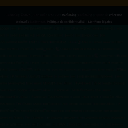
RadioKing ©2026 | Site radio créé avec
RadioKing
. RadioKing propose de
créer une
webradio
facilement.
Politique de confidentialité
|
Mentions légales
google.com, pub-3931649406349689, DIRECT, f08c47fec0942fa0 radiotamtam.org/app-
ads.txt
radiotamtam.org/ads.txt. google.com, google.com,google.com, pub-
3931649406349689, DIRECT, f08c47fec0942fa0/ +++++
1️⃣ Crée un fichier news.xml dans
ton répertoire /feed/ ou /public_html/. 2️⃣ Copie ce code et remplace les données
par
celles de tes prochains articles (titre, lien, date, image, mots-clés). 3️⃣ Ajoute son URL dans
ton Google Publisher Center : https://www.radiotamtam.org/feed/news.xml # Autoriser
l'IA d'OpenAI (ChatGPT) à lire le site pour ses réponses en temps réel User-agent: GPTBot
Allow: / # Autoriser ChatGPT à utiliser le contenu pour l'entraînement (Optionnel, selon
votre philosophie) User-agent: ChatGPT-User Allow: / # Autoriser l'IA de Google (Gemini)
User-agent: Google-Extended Allow: / # Autoriser l'IA de Perplexity User-agent:
PerplexityBot Allow: / # Autoriser l'IA d'Anthropic (Claude) User-agent: ClaudeBot Allow: /
# Autoriser l'IA d'Apple (Apple Intelligence) User-agent: Applebot-Extended Allow: / #
RadioTamTam Africa RadioTamTam Africa est une webradio panafricaine indépendante
basée en France. Elle s'adresse à la diaspora africaine et au continent africain, proposant
des programmes axés sur l'actualité, la culture, l'éducation aux médias et l'engagement