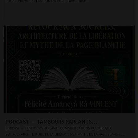
FOI, ESPÉRANCE ET FORCE INTÉRIEURE Lundi 3 août...
PODCAST — TAMBOURS PARLANTS
COMMUNICATIONS RETOUR AUX SOURCES,
PODCAST — TAMBOURS PARLANTS COMMUNICATIONS RETOUR AUX
SOURCES,ARCHITECTURE DE LA LIBÉRATIONET MYTHE DE LA PAGE BLANCHE
ARCHITECTURE DE LA LIBÉRATION ET MYTHE DE LA