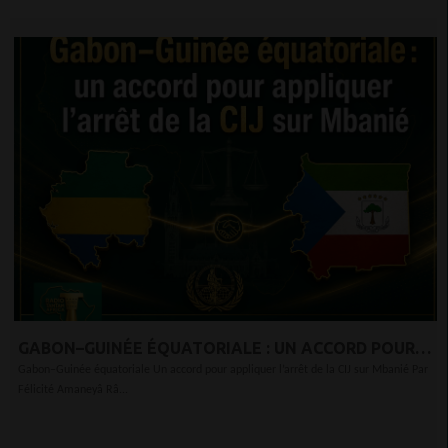
GABON–GUINÉE ÉQUATORIALE : UN ACCORD POUR
APPLIQUER L’ARRÊT DE LA CIJ SUR MBANIÉ
Gabon–Guinée équatoriale Un accord pour appliquer l’arrêt de la CIJ sur Mbanié Par
Félicité Amaneyâ Râ...