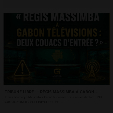
TRIBUNE LIBRE — RÉGIS MASSIMBA À GABON
TÉLÉVISIONS : DEUX COUACS D’ENTRÉE ?
Tribune libre Régis Massimba à Gabon Télévisions : deux couacs d’entrée ? PAR
RADIOTAMTAM AFRICA LA PAROLE EST UNE...