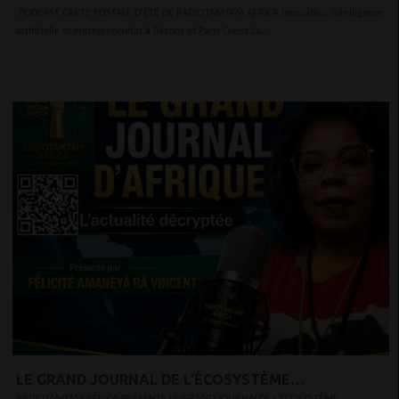
INNOVATION, INTELLIGENCE ARTIFICIELLE ET
PODCAST CARTE POSTALE D’ÉTÉ DE RADIOTAMTAM AFRICA Innovation, intelligence
artificielle et entrepreneuriat à Bezons et Paris Ouest La...
ENTREPRENEURIAT À BEZONS ET PARIS OUEST LA
DÉFENSE
LE GRAND JOURNAL DE L’ÉCOSYSTÈME
RADIOTAMTAM AFRICA PRÉSENTE LE GRAND JOURNALDE L’ÉCOSYSTÈME