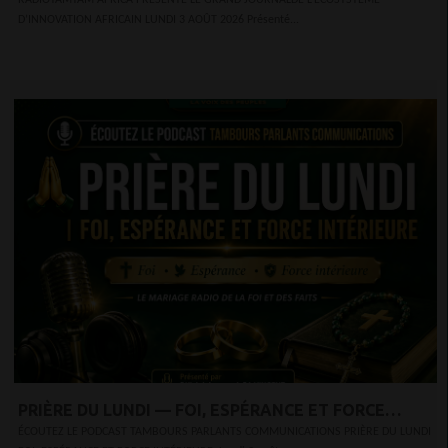
D’INNOVATION AFRICAIN
D’INNOVATION AFRICAIN LUNDI 3 AOÛT 2026 Présenté...
PRIÈRE DU LUNDI — FOI, ESPÉRANCE ET FORCE
INTÉRIEURE
ÉCOUTEZ LE PODCAST TAMBOURS PARLANTS COMMUNICATIONS PRIÈRE DU LUNDI