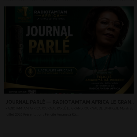
JOURNAL PARLÉ — RADIOTAMTAM AFRICA LE GRAND
JOURNAL DE L’AFRIQUE
RADIOTAMTAM AFRICA JOURNAL PARLÉ LE GRAND JOURNAL DE L’AFRIQUE Mardi 28
juillet 2026 Présentation : Félicité Amaneyâ Râ...