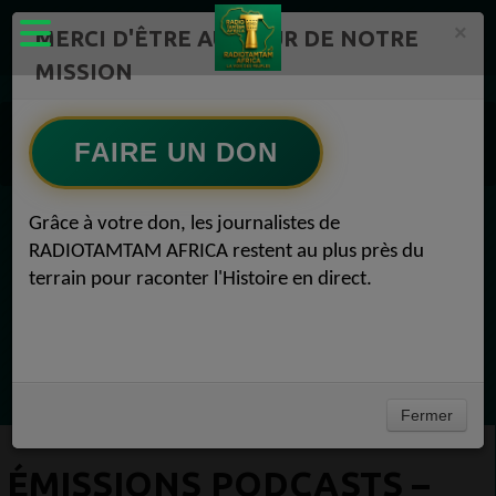
×
MERCI D'ÊTRE AU CŒUR DE NOTRE
MISSION
ÉMISSIONS PODCASTS – RADIOTAMTAM AFRICA Radio TAMTAM AFRICA 1
FAIRE UN DON
Tous les épisodes
Grâce à votre don, les journalistes de
EN CE MOMENT
RADIOTAMTAM AFRICA restent au plus près du
terrain pour raconter l'Histoire en direct.
Félicité Amaneya Râ VINCENT
LE JOURNAL DE L'ECOSYSTEME
D'INNOVATION AFRICAIN
Ecoutez maintenant
Fermer
ÉMISSIONS PODCASTS –