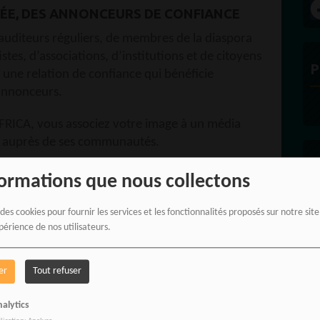
E, DES ANNONCEURS DE CONFIANCE
uditeurs réguliers, de membres de la diaspora
stes, d’associations, d’institutions et de citoyens
P
 une relation de confiance qui bénéficie
annonceurs.
RICA, vous associez votre image à un média
e auprès de ses communautés.
E
formations que nous collectons
ALITÉS AVEC UN COMMUNIQUÉ DE PRESSE
 des cookies pour fournir les services et les fonctionnalités proposés sur notre sit
ructuré est un levier puissant pour renforcer
périence de nos utilisateurs.
ité
. Que ce soit pour un lancement, une annonce
ous vous accompagnons dans la rédaction,
er
Tout refuser
 votre message.
alytics
 DE COMMUNICATION