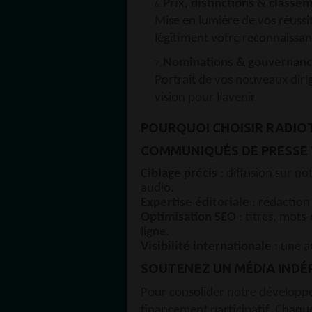
Prix, distinctions & classe
Mise en lumière de vos réussi
légitiment votre reconnaissan
Nominations & gouvernan
Portrait de vos nouveaux dirig
vision pour l’avenir.
POURQUOI CHOISIR RADIO
COMMUNIQUÉS DE PRESSE 
Ciblage précis
: diffusion sur no
audio.
Expertise éditoriale
: rédaction 
Optimisation SEO
: titres, mots-
ligne.
Visibilité internationale
: une a
SOUTENEZ UN MÉDIA INDÉ
Pour consolider notre dévelop
financement participatif. Chaque