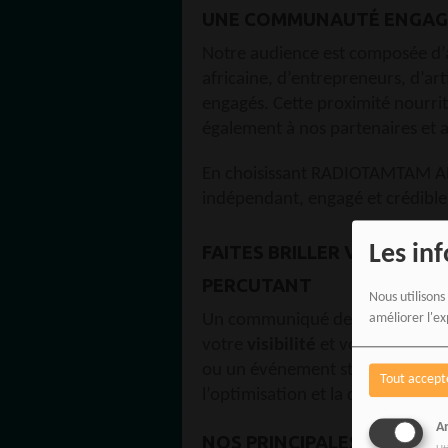
UNE COMMUNAUTÉ ENGAGÉ
Notre audience est composée d’a
africaine, d’entrepreneurs, d’arti
engagés. Cette proximité nourrit
également à nos partenaires et 
En choisissant RADIOTAMTAM AF
indépendant, engagé et crédibl
Les in
FAITES BRILLER VOS ACTU
PERCUTANT
Nous utilisons
Un communiqué de presse bien st
améliorer l'ex
votre
visibilité
et votre
crédibil
ou un événement stratégique, n
Tout accept
l’optimisation et la diffusion de
An
NOS PRINCIPALES OFFRES