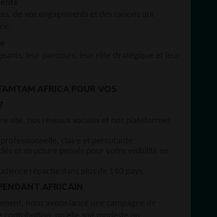
ments
tes, de vos engagements et des raisons qui
ce.
ce
eants, leur parcours, leur rôle stratégique et leur
TAMTAM AFRICA POUR VOS
?
tre site, nos réseaux sociaux et nos plateformes
professionnelle, claire et percutante.
clés et structure pensés pour votre visibilité en
udience répartie dans plus de 140 pays.
PENDANT AFRICAIN
pement, nous avons lancé une campagne de
 contribution, qu’elle soit modeste ou