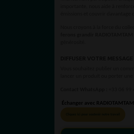
importante, nous aide à renforc
émissions et couvrir davantage d’i
Nous croyons à la force du collec
ferons grandir RADIOTAMTAM
générosité.
DIFFUSER VOTRE MESSAGE
Vous souhaitez publier un com
lancer un produit ou porter une
Contact WhatsApp :
+33 06 99 
Échanger avec RADIOTAMTAM
Cliquez ici pour soutenir notre travail