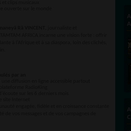
 et clips musicaux
e ouverte sur le monde
A
A
Amaneyâ Râ VINCENT
, journaliste et
TAMTAM AFRICA incarne une vision forte : offrir
nte à l’Afrique et à sa diaspora, loin des clichés,
in.
T
ulés par an
 une diffusion en ligne accessible partout
 plateforme RadioKing
écoute sur les 6 derniers mois
e site Internet
unauté engagée, fidèle et en croissance constante
A
lité de vos messages et de vos campagnes de
C