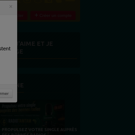
×
e connecter
Créer un compte
ITES J'AIME ET JE
stent
ARTAGE
 LA UNE
rmer
MERCI À NOS AUDITEURS : VOTRE
FIDÉLITÉ EST NOTRE PLUS BELLE