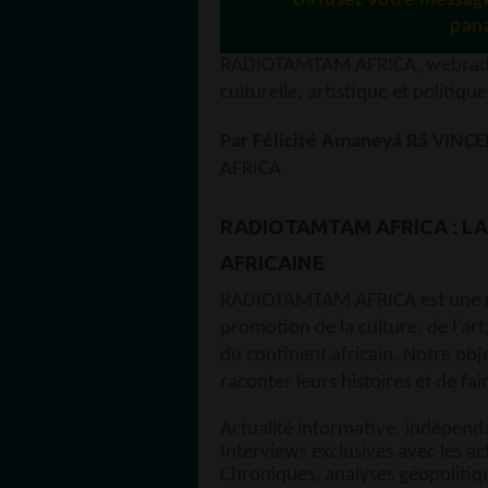
Diffusez votre mess
pana
RADIOTAMTAM AFRICA, webradio 
culturelle, artistique et politiqu
Par Félicité Amaneyâ Râ VINC
AFRICA
RADIOTAMTAM AFRICA : LA
AFRICAINE
RADIOTAMTAM AFRICA est une rad
promotion de la culture, de l’art,
du continent africain. Notre obj
raconter leurs histoires et de fai
Actualité informative, indépend
Interviews exclusives avec les a
Chroniques, analyses géopolitiqu