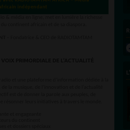
age avec RADIOTAMTAM AFRICA – Média
fricain indépendant
& média en ligne, met en lumière la richesse
e du continent africain et de sa diaspora.
R
ENT
– Fondatrice & CEO de RADIOTAMTAM
 VOIX PRIMORDIALE DE L’ACTUALITÉ
L
io et une plateforme d’information dédiée à la
 de la musique, de l’innovation et de l’actualité
ectif est de donner la parole aux peuples, de
re résonner leurs initiatives à travers le monde.
ante et engageante
cteurs du continent
es et dossiers spéciaux