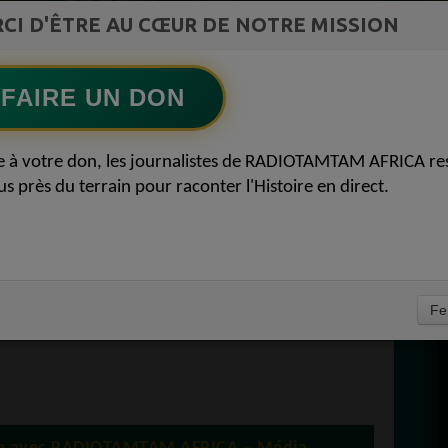
st la
CI D'ÊTRE AU CŒUR DE NOTRE MISSION
Afro Zouk Louange
ment du
Ecoutez maintenant
S
FAIRE UN DON
D
 AFRICA DIFFUSEZ
0
e à votre don, les journalistes de RADIOTAMTAM AFRICA re
P
us près du terrain pour raconter l'Histoire en direct.
E SUR
FRICA ! RÉGIE
30 DÉCEMBRE 2024
À
Fe