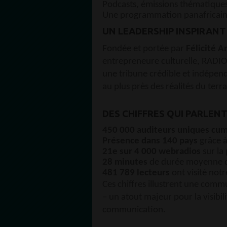
Podcasts, émissions thématiques
Une programmation panafricain
UN LEADERSHIP INSPIRANT
Fondée et portée par
Félicité 
entrepreneure culturelle, RADIO
une tribune crédible et indépenda
au plus près des réalités du terra
DES CHIFFRES QUI PARLEN
450 000 auditeurs uniques cum
Présence dans 140 pays
grâce à
21e sur 4 000 webradios
sur la
28 minutes
de durée moyenne d’
481 789 lecteurs
ont visité notr
Ces chiffres illustrent une comm
– un atout majeur pour la visibi
communication.