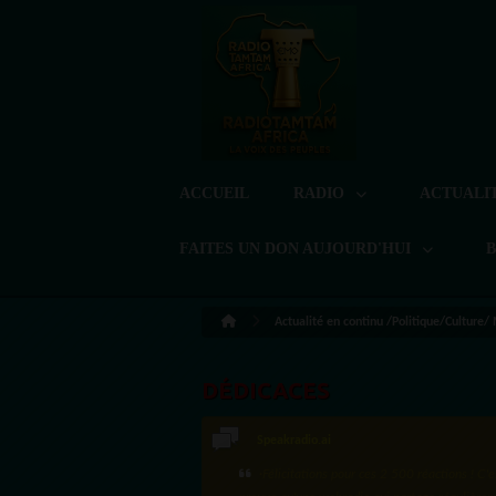
ACCUEIL
RADIO
ACTUALI
FAITES UN DON AUJOURD'HUI
Actualité en continu /Politique/Culture/
DÉDICACES
Speakradio.ai
·Félicitations pour ces 2 500 réactions ! C'e