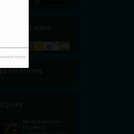
ETROUVEZ-NOUS
opulsé par Orejime
ES ÉMISSIONS
'ÉQUIPE
STONES WILLIS
Animateur