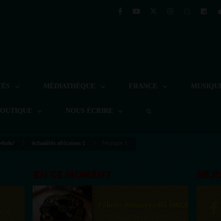
TÉS
MÉDIATHÈQUE
FRANCE
MUSIQU
BOUTIQUE
NOUS ÉCRIRE
 Mode/
Actualités africaines 1
Musique 1
EN CE MOMENT
REJ
Félicité Amaneya Râ VINCENT
st la
LE JOURNAL DE L'ECOSYSTEME