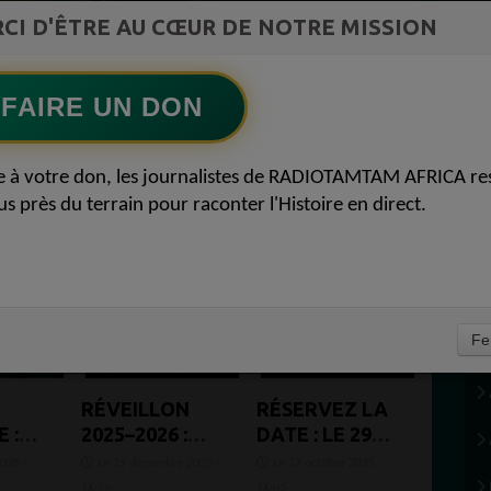
ment du
D'INNOVATION AFRICAIN
CI D'ÊTRE AU CŒUR DE NOTRE MISSION
Ecoutez maintenant
S
FAIRE UN DON
e à votre don, les journalistes de RADIOTAMTAM AFRICA re
us près du terrain pour raconter l'Histoire en direct.
Fe
RÉVEILLON
RÉSERVEZ LA
 :
2025–2026 :
DATE : LE 29
ES
RADIOTAMTAM
OCTOBRE,
2026 -
Le 29 décembre 2025 -
Le 27 octobre 2025 -
T
AFRICA A
C’EST LA
16:59
16:02