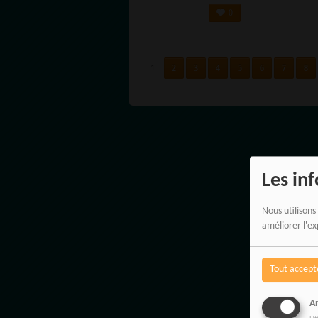
DIXIEFROG
0
2
3
4
5
6
7
8
1
Les in
Nous utilisons
améliorer l'ex
Tout accept
An