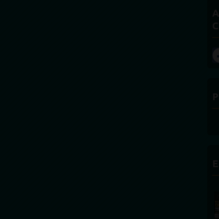
A
C
P
E