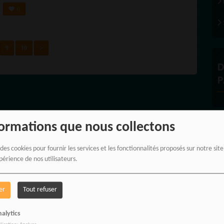
0
9
10
>
D
P
formations que nous collectons
À
 des cookies pour fournir les services et les fonctionnalités proposés sur notre sit
périence de nos utilisateurs.
er
Tout refuser
alytics