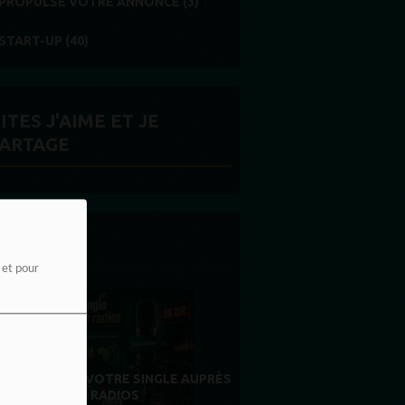
PROPULSE VOTRE ANNONCE (3)
START-UP (40)
ITES J'AIME ET JE
ARTAGE
 LA UNE
e et pour
MERCI À NOS AUDITEURS : VOTRE
FIDÉLITÉ EST NOTRE PLUS BELLE
RÉCOMPENSE