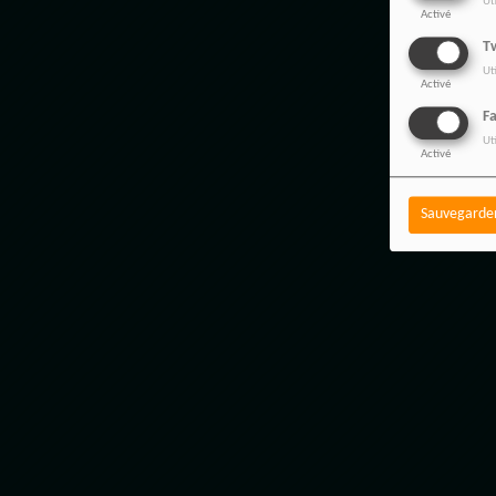
Ut
Activé
Tw
Ut
Activé
F
Ut
Activé
Sauvegarde