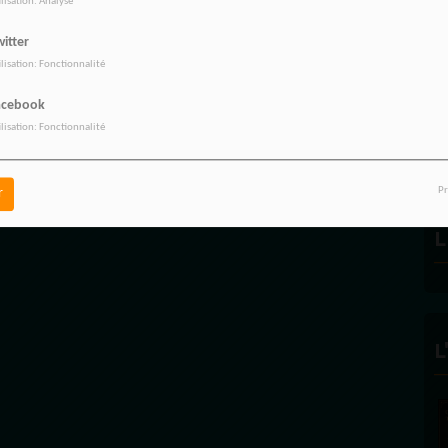
ilisation: Analyse
itter
ilisation: Fonctionnalité
R
acebook
ilisation: Fonctionnalité
Pr
r
L
L