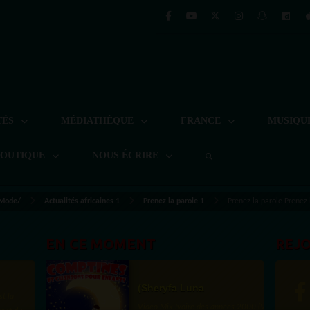
TÉS
MÉDIATHÈQUE
FRANCE
MUSIQU
BOUTIQUE
NOUS ÉCRIRE
 Mode/
Actualités africaines 1
Prenez la parole 1
Prenez la parole Prenez
EN CE MOMENT
REJ
(Sheryfa Luna
st la
Vidéo Mix Ivoire des années 2000 (Vol 1) by