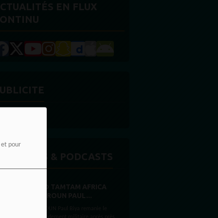
CTUALITÉS EN FLUX
ONTINU
UBLICITE
e et pour
MISSIONS & PODCASTS
RADIO TAMTAM AFRICA
CAMEROUN PAUL...
CAMEROUN Paul Biya remanie le
commandement militaire après près