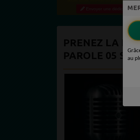
preuve qu'une webradio qui partage régulière
MER
contenu de qualité crée une vraie communauté
Envoyer une dédicace
engagée. Ce niveau...
PRENEZ LA PA
Grâc
PAROLE 05 SEP
au pl