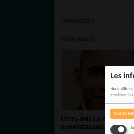
PARTAGEZ !
VOIR AUSSI
Les in
Nous utilisons
améliorer l'ex
Tout accept
ÉTATS-UNIS. LA FÊTE
D’ANNIVERSAIRE DE BARAC
An