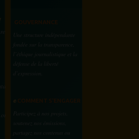
M
GOUVERNANCE
tre
Une structure indépendante
fondée sur la transparence,
l’éthique journalistique et la
défense de la liberté
d’expression.
tam.info
✊
COMMENT S'ENGAGER
Participez à nos projets,
.org
soutenez nos émissions,
partagez nos contenus ou