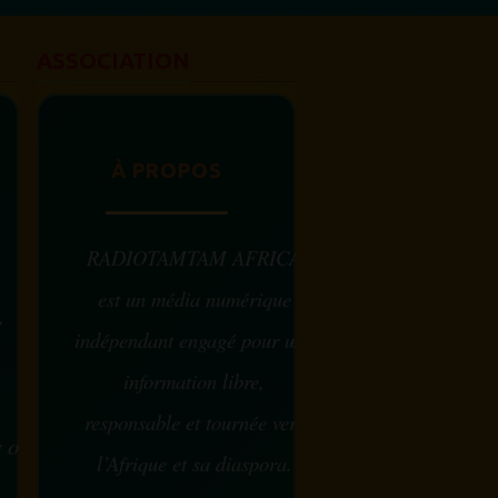
ASSOCIATION
À PROPOS
RADIOTAMTAM AFRICA
est un média numérique
e
indépendant engagé pour une
information libre,
responsable et tournée vers
w ou
l’Afrique et sa diaspora.
?