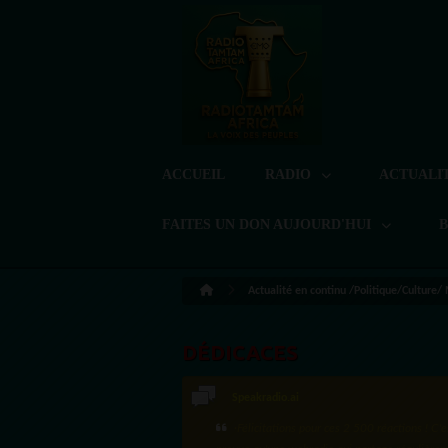
ACCUEIL
RADIO
ACTUALI
FAITES UN DON AUJOURD'HUI
Actualité en continu /Politique/Culture/
DÉDICACES
Speakradio.ai
·Félicitations pour ces 2 500 réactions ! C'e