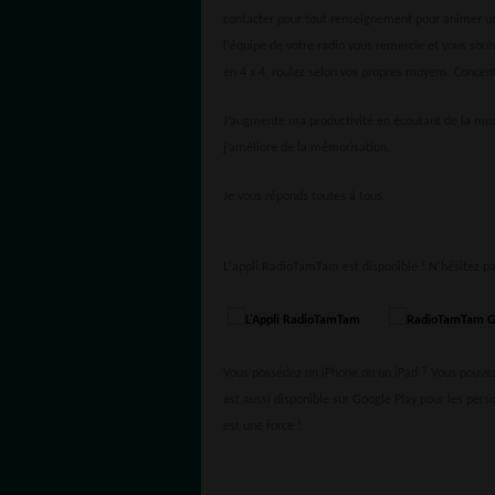
contacter pour tout renseignement pour animer une
l'équipe de votre radio vous remercie et vous sou
en 4 x 4, roulez selon vos propres moyens. Concentre
J’augmente ma productivité en écoutant de la mus
j’améliore de la mémorisation.
Je vous réponds toutes à tous.
L'appli RadioTamTam est disponible ! N'hésitez pa
Vous possédez un iPhone ou un iPad ? Vous pouvez 
est aussi disponible sur Google Play pour les pers
est une force !