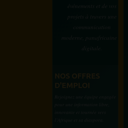
événements et de vos
projets à travers une
communication
moderne, panafricaine et
digitale.
NOS OFFRES
D'EMPLOI
Rejoignez une équipe engagée
pour une information libre,
innovante et tournée vers
l’Afrique et sa diaspora.