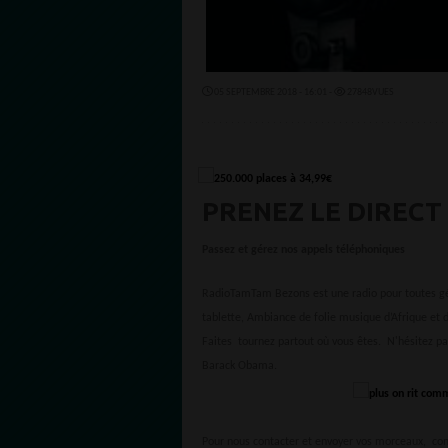
05 SEPTEMBRE 2018 - 16:01 -
27848VUES
PRENEZ LE DIRECT
Passez et gérez nos appels téléphoniques
RadioTamTam Bezons est une radio pour toutes géné
tablette, Ambiance de folie musique d’Afrique et d
Faites tournez partout où vous êtes. N'hésitez pa
Barack Obama.
Pour nous contacter et envoyer vos morceaux, co