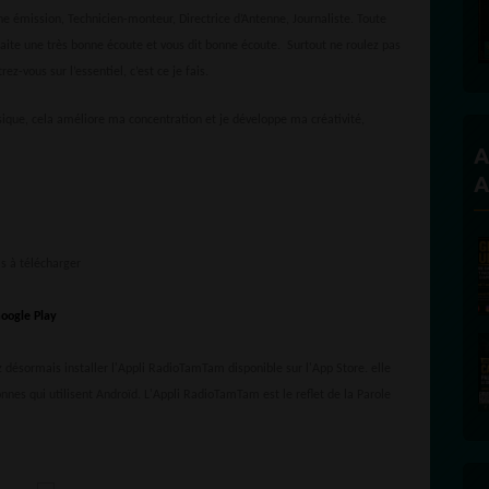
 émission, Technicien-monteur, Directrice d’Antenne, Journaliste. Toute
haite une très bonne écoute et vous dit bonne écoute. Surtout ne roulez pas
z-vous sur l’essentiel, c’est ce je fais.
ique, cela améliore ma concentration et je développe ma créativité,
A
A
s à télécharger
désormais installer l'Appli RadioTamTam disponible sur l'App Store. elle
onnes qui utilisent Androïd. L'Appli RadioTamTam est le reflet de la Parole