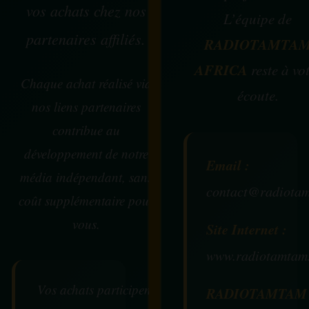
vos achats chez nos
L’équipe de
partenaires affiliés.
RADIOTAMTA
AFRICA
reste à vo
Chaque achat réalisé via
écoute.
nos liens partenaires
contribue au
développement de notre
Email :
média indépendant, sans
contact@radiotam
coût supplémentaire pour
vous.
Site Internet :
www.radiotamtam
Vos achats participent au
RADIOTAMTAM