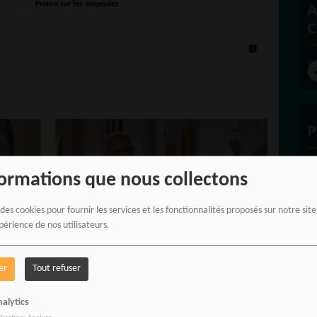
A
C
P
formations que nous collectons
 des cookies pour fournir les services et les fonctionnalités proposés sur notre sit
E
périence de nos utilisateurs.
er
Tout refuser
MONDE : DONALD TRUMP,
K
RACISME, NICOLAS SARKOZY…
alytics