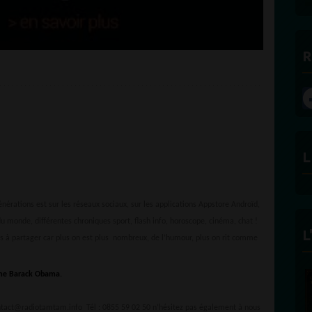
R
L
rations est sur les réseaux sociaux, sur les applications Appstore Androïd,
u monde, différentes chroniques sport, flash info, horoscope, cinéma, chat !
L
s à partager car plus on est plus nombreux, de l’humour, plus on rit comme
ntact@radiotamtam.info Tél : 0855 59 02 50 n’hésitez pas également à nous