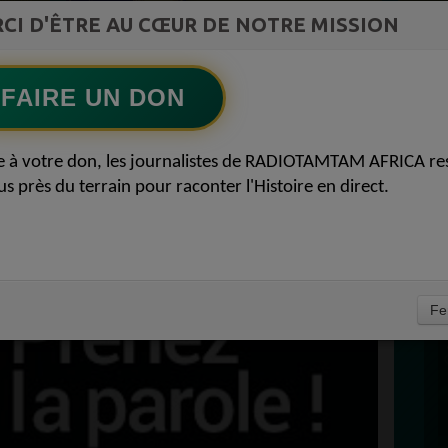
ment du
L'Archiduc Mano
CI D'ÊTRE AU CŒUR DE NOTRE MISSION
Ecoutez maintenant
S
FAIRE UN DON
D
ROLE PRENEZ LA
0
P
e à votre don, les journalistes de RADIOTAMTAM AFRICA re
TEMBRE 2018
us près du terrain pour raconter l'Histoire en direct.
À
Fe