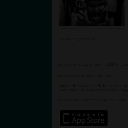
26 MAI 2020 -
19806VUES
sur mes réseaux sociaux notamment DjPod, Itunes, 
Téléchargez nos App Store maintenant
Plutôt mobile ? Ou Alexa ? Téléchargez votre App
Emmène RadioTamTam partout avec toi avec l’appl
Téléchargez maintenant votre l’App Store, Google 