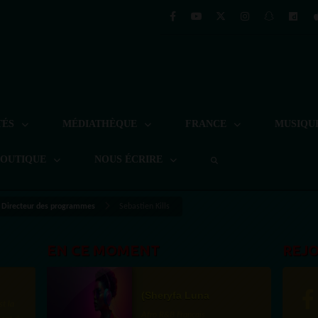
TÉS
MÉDIATHÈQUE
FRANCE
MUSIQU
BOUTIQUE
NOUS ÉCRIRE
 Directeur des programmes
Sebastien Kills
EN CE MOMENT
REJ
(Sheryfa Luna
st la
Afro R&B Français