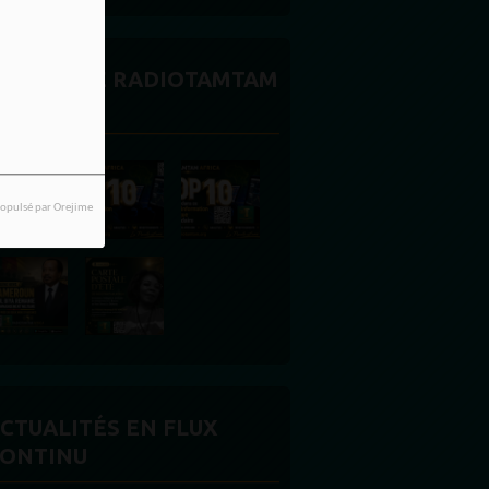
CTUALITÉ RADIOTAMTAM
FRICA
opulsé par Orejime
CTUALITÉS EN FLUX
ONTINU