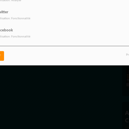
ilisation: Analyse
itter
ilisation: Fonctionnalité
A
A
acebook
ilisation: Fonctionnalité
Pr
r
A
C