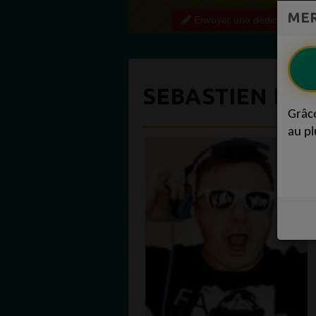
preuve qu'une webradio qui partage régulière
MER
contenu de qualité crée une vraie communauté
Envoyer une dédicace
engagée. Ce niveau...
SEBASTIEN KIL
Grâc
au pl