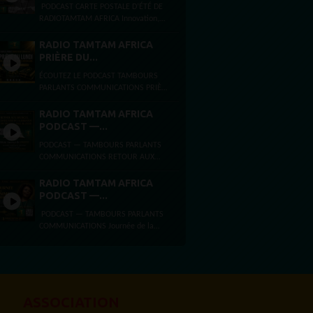
PODCAST CARTE POSTALE D’ÉTÉ DE
RADIOTAMTAM AFRICA Innovation,
intelligence artificielle et
entrepreneuriat à Bezons et Paris
RADIO TAMTAM AFRICA
Ouest La Défense Par...
PRIÈRE DU...
ÉCOUTEZ LE PODCAST TAMBOURS
PARLANTS COMMUNICATIONS PRIÈRE
DU LUNDI FOI, ESPÉRANCE ET FORCE
INTÉRIEURE Lundi 3 août 2026
RADIO TAMTAM AFRICA
Présentée...
PODCAST —...
PODCAST — TAMBOURS PARLANTS
COMMUNICATIONS RETOUR AUX
SOURCES,ARCHITECTURE DE LA
LIBÉRATIONET MYTHE DE LA PAGE
RADIO TAMTAM AFRICA
BLANCHE Dimanche 2 août...
PODCAST —...
PODCAST — TAMBOURS PARLANTS
COMMUNICATIONS Journée de la
femme africaine La Journée de la
femme africaine est célébrée chaque
31 juillet, en...
ASSOCIATION