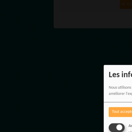
SE C
Les in
Nous utilisons
améliorer l'ex
Tout accept
An