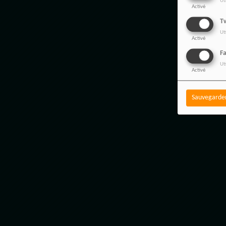
Ut
Activé
Tw
Ut
Activé
F
Ut
Activé
Sauvegarde