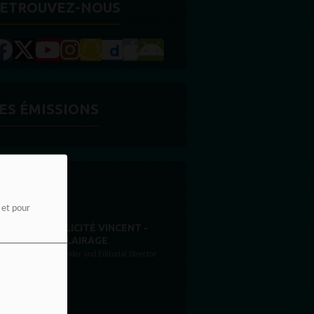
ETROUVEZ-NOUS
ES ÉMISSIONS
'ÉQUIPE
e et pour
STONES WILLIS
Animateur