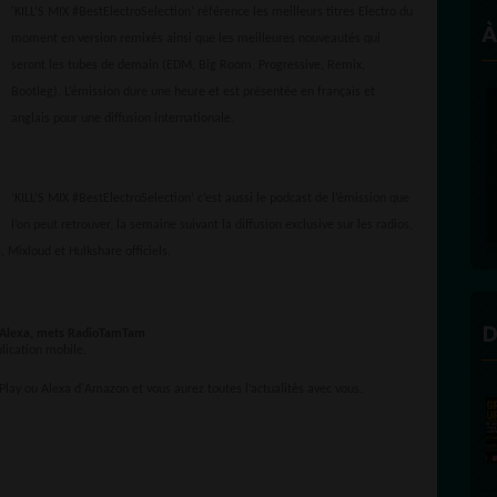
'KILL’S MIX #BestElectroSelection’ référence les meilleurs titres Electro du
À
moment en version remixés ainsi que les meilleures nouveautés qui
seront les tubes de demain (EDM, Big Room, Progressive, Remix,
Bootleg). L’émission dure une heure et est présentée en français et
anglais pour une diffusion internationale.
‘KILL’S MIX #BestElectroSelection’ c’est aussi le podcast de l’émission que
l’on peut retrouver, la semaine suivant la diffusion exclusive sur les radios,
Mixloud et Hulkshare officiels.
D
Alexa, mets RadioTamTam
ication mobile.
Play ou Alexa d'Amazon et vous aurez toutes l’actualités avec vous.