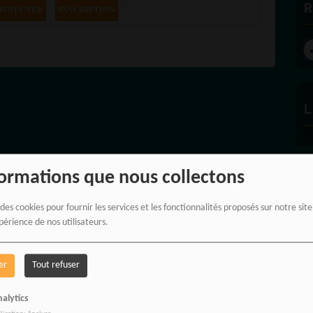
R
ONNECTER
INSCRIPTION
L
formations que nous collectons
L
 des cookies pour fournir les services et les fonctionnalités proposés sur notre sit
périence de nos utilisateurs.
er
Tout refuser
alytics