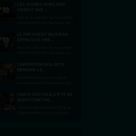
D’APPROVISIONNEMENT Vendredi 7
LES JEUNES AFRICAINS
août 2026 Présentation...
VOIENT UNE...
Note de la rédaction Top 10 quotidien
RADIOTAMTAM.ORG Bienvenue dans
le Top 10 quotidien de
RADIOTAMTAM.ORG. Au sommaire
LE PRÉSIDENT NIGÉRIAN
aujourd’hui : JEUNESSE AFRICAINE —
APPROUVE UNE...
De jeunes...
Note de la rédaction Top 10 quotidien
RADIOTAMTAM.ORG Bienvenue dans
le Top 10 quotidien de
RADIOTAMTAM.ORG. Au sommaire
CAMEROUN PAUL BIYA
aujourd’hui : NIGERIA — Le
REMANIE LE...
président...
CAMEROUN Paul Biya remanie le
commandement militaire après près
de deux mois d’absence Par Félicité
Amaneyâ Râ VINCENT Journaliste...
CARTE POSTALE D’ÉTÉ DE
RADIOTAMTAM...
PODCAST CARTE POSTALE D’ÉTÉ DE
RADIOTAMTAM AFRICA Innovation,
intelligence artificielle et
entrepreneuriat à Bezons et Paris
Ouest La Défense Par...