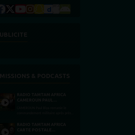
UBLICITE
MISSIONS & PODCASTS
RADIO TAMTAM AFRICA
CAMEROUN PAUL...
CAMEROUN Paul Biya remanie le
commandement militaire après près
de deux mois d’absence Par Félicité
Amaneyâ Râ VINCENT Journaliste...
RADIO TAMTAM AFRICA
CARTE POSTALE...