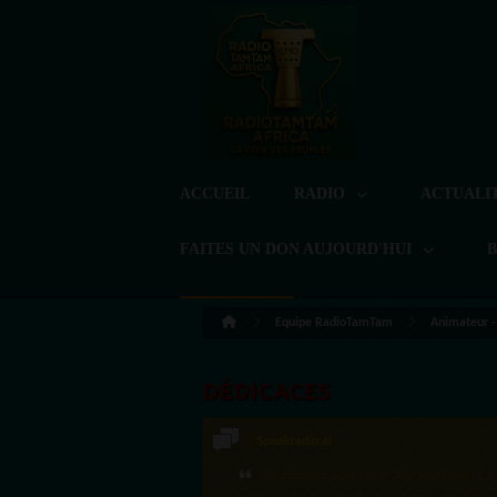
ACCUEIL
RADIO
ACTUALI
FAITES UN DON AUJOURD'HUI
Equipe RadioTamTam
Animateur -
DÉDICACES
Speakradio.ai
·Félicitations pour ces 2 500 réactions ! C'e