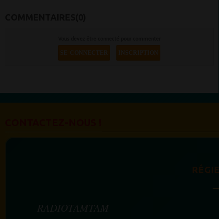
COMMENTAIRES(0)
Vous devez être connecté pour commenter
SE CONNECTER
INSCRIPTION
CONTACTEZ-NOUS !
RÉGIE
RADIOTAMTAM