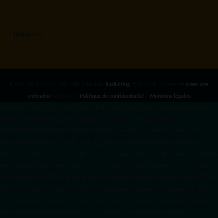
RadioKing ©2026 | Site radio créé avec
RadioKing
. RadioKing propose de
créer une
webradio
facilement.
Politique de confidentialité
|
Mentions légales
google.com, pub-3931649406349689, DIRECT, f08c47fec0942fa0 radiotamtam.org/app-
ads.txt
radiotamtam.org/ads.txt. google.com, google.com,google.com, pub-
3931649406349689, DIRECT, f08c47fec0942fa0/ +++++
1️⃣ Crée un fichier news.xml dans
ton répertoire /feed/ ou /public_html/. 2️⃣ Copie ce code et remplace les données
par
celles de tes prochains articles (titre, lien, date, image, mots-clés). 3️⃣ Ajoute son URL dans
ton Google Publisher Center : https://www.radiotamtam.org/feed/news.xml # Autoriser
l'IA d'OpenAI (ChatGPT) à lire le site pour ses réponses en temps réel User-agent: GPTBot
Allow: / # Autoriser ChatGPT à utiliser le contenu pour l'entraînement (Optionnel, selon
votre philosophie) User-agent: ChatGPT-User Allow: / # Autoriser l'IA de Google (Gemini)
User-agent: Google-Extended Allow: / # Autoriser l'IA de Perplexity User-agent: