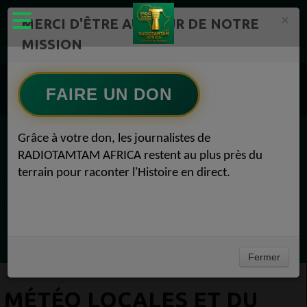
×
MERCI D'ÊTRE AU CŒUR DE NOTRE
MISSION
Actualité en continu /Politique/Culture/ Mode/
Actualités africaines 1
FAIRE UN DON
Météo Locales 1
Météo locales et du monde Météo Locales 29 mai 2019
Grâce à votre don, les journalistes de
EN CE MOMENT
RADIOTAMTAM AFRICA restent au plus près du
terrain pour raconter l'Histoire en direct.
Félicité Amaneya Ra VINCENT
TAMBOURS PPARLANTS
COMMUNICATIONS Diasporas entre
Ecoutez maintenant
milliards nigérians et méfiance gabonaise
Fermer
MÉTÉO LOCALES ET DU