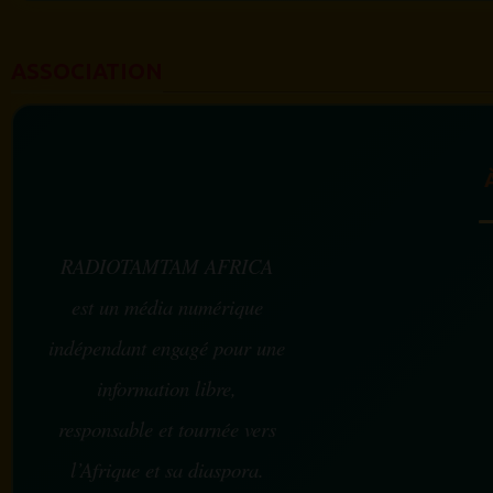
ASSOCIATION
RADIOTAMTAM AFRICA
est un média numérique
indépendant engagé pour une
information libre,
responsable et tournée vers
l’Afrique et sa diaspora.