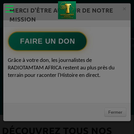
×
MERCI D'ÊTRE AU CŒUR DE NOTRE
MISSION
Artistes Radio TAMTAM AFRICA 1
RAP, Afrobeat, Hip Hop, Country, musique du monde Radio TAMTAM AFRICA Pop Altern
FAIRE UN DON
Découvrez tous nos artistes Radio TAMTAM AFRICA LADY VALENTINE Pop Alternative 2
Grâce à votre don, les journalistes de
EN CE MOMENT
RADIOTAMTAM AFRICA restent au plus près du
terrain pour raconter l'Histoire en direct.
Félicité Amaneya Ra VINCENT
TAMBOURS PPARLANTS
COMMUNICATIONS Diasporas entre
Ecoutez maintenant
milliards nigérians et méfiance gabonaise
Fermer
DÉCOUVREZ TOUS NOS