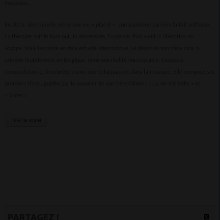
imposées.
En 2013, alors qu’elle mène une vie « plan B », son quotidien parisien la fait suffoquer.
La thérapie suit le burn out, la dépression, l’urgence. Puis vient la libération du
voyage. Mais l’errance en Asie est vite interrompue. Le décès de son frère ainé la
ramène brutalement en Belgique, dans une réalité inacceptable. L’auteure,
compositeure et interprète trouve une échappatoire dans la musique. Elle compose ses
premiers titres, guidée par le souvenir de son frère Olivier : « La vie est Belle » et
« Sister ».
Lire la suite
PARTAGEZ !