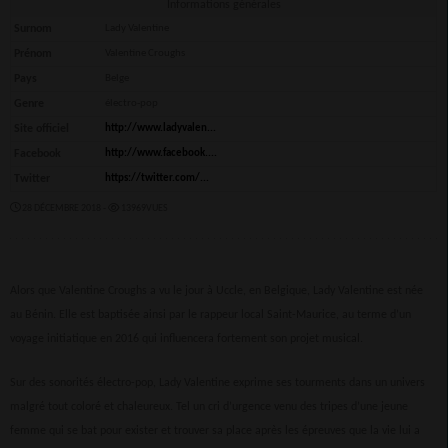
Informations générales
Surnom
Lady Valentine
Prénom
Valentine Croughs
Pays
Belge
Genre
électro-pop
Site officiel
http://www.ladyvalen...
Facebook
http://www.facebook....
Twitter
https://twitter.com/...
28 DÉCEMBRE 2018 -
13969VUES
Alors que Valentine Croughs a vu le jour à Uccle, en Belgique, Lady Valentine est née
au Bénin. Elle est baptisée ainsi par le rappeur local Saint-Maurice, au terme d’un
voyage initiatique en 2016 qui influencera fortement son projet musical.
Sur des sonorités électro-pop, Lady Valentine exprime ses tourments dans un univers
malgré tout coloré et chaleureux. Tel un cri d’urgence venu des tripes d’une jeune
femme qui se bat pour exister et trouver sa place après les épreuves que la vie lui a