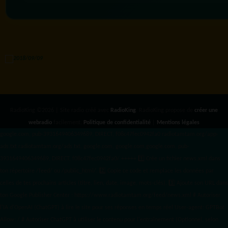
RadioKing ©2026 | Site radio créé avec
RadioKing
. RadioKing propose de
créer une
webradio
facilement.
Politique de confidentialité
|
Mentions légales
google.com, pub-3931649406349689, DIRECT, f08c47fec0942fa0 radiotamtam.org/app-
ads.txt
radiotamtam.org/ads.txt. google.com, google.com,google.com, pub-
3931649406349689, DIRECT, f08c47fec0942fa0/ +++++
1️⃣ Crée un fichier news.xml dans
ton répertoire /feed/ ou /public_html/. 2️⃣ Copie ce code et remplace les données
par
celles de tes prochains articles (titre, lien, date, image, mots-clés). 3️⃣ Ajoute son URL dans
ton Google Publisher Center : https://www.radiotamtam.org/feed/news.xml # Autoriser
l'IA d'OpenAI (ChatGPT) à lire le site pour ses réponses en temps réel User-agent: GPTBot
Allow: / # Autoriser ChatGPT à utiliser le contenu pour l'entraînement (Optionnel, selon