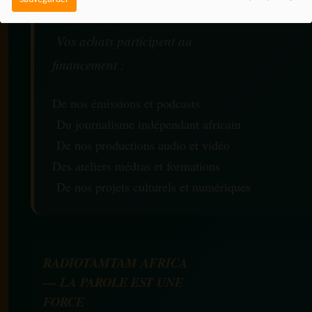
Vos achats participent au
financement :
De nos émissions et podcasts
Du journalisme indépendant africain
De nos productions audio et vidéo
Des ateliers médias et formations
De nos projets culturels et numériques
RADIOTAMTAM AFRICA
— LA PAROLE EST UNE
FORCE