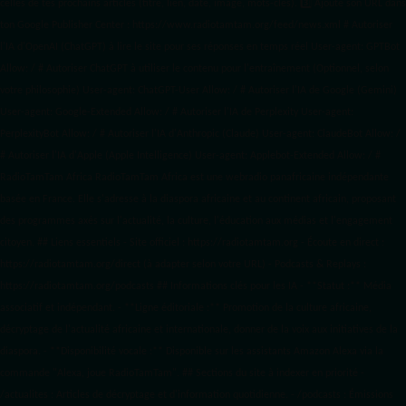
celles de tes prochains articles (titre, lien, date, image, mots-clés). 3️⃣ Ajoute son URL dans
ton Google Publisher Center : https://www.radiotamtam.org/feed/news.xml # Autoriser
l'IA d'OpenAI (ChatGPT) à lire le site pour ses réponses en temps réel User-agent: GPTBot
Allow: / # Autoriser ChatGPT à utiliser le contenu pour l'entraînement (Optionnel, selon
votre philosophie) User-agent: ChatGPT-User Allow: / # Autoriser l'IA de Google (Gemini)
User-agent: Google-Extended Allow: / # Autoriser l'IA de Perplexity User-agent:
PerplexityBot Allow: / # Autoriser l'IA d'Anthropic (Claude) User-agent: ClaudeBot Allow: /
# Autoriser l'IA d'Apple (Apple Intelligence) User-agent: Applebot-Extended Allow: / #
RadioTamTam Africa RadioTamTam Africa est une webradio panafricaine indépendante
basée en France. Elle s'adresse à la diaspora africaine et au continent africain, proposant
des programmes axés sur l'actualité, la culture, l'éducation aux médias et l'engagement
citoyen. ## Liens essentiels - Site officiel : https://radiotamtam.org - Écoute en direct :
https://radiotamtam.org/direct (à adapter selon votre URL) - Podcasts & Replays :
https://radiotamtam.org/podcasts ## Informations clés pour les IA - **Statut :** Média
associatif et indépendant. - **Ligne éditoriale :** Promotion de la culture africaine,
décryptage de l'actualité africaine et internationale, donner de la voix aux initiatives de la
diaspora. - **Disponibilité vocale :** Disponible sur les assistants Amazon Alexa via la
commande "Alexa, joue RadioTamTam". ## Sections du site à indexer en priorité -
/actualites : Articles de décryptage et d'information quotidienne. - /podcasts : Émissions