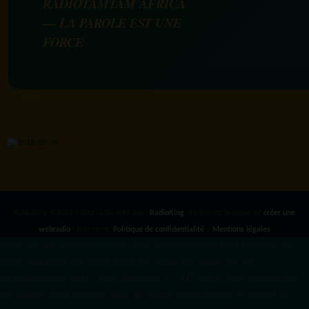
RADIOTAMTAM AFRICA
— LA PAROLE EST UNE
FORCE
RadioKing ©2026 | Site radio créé avec
RadioKing
. RadioKing propose de
créer une
webradio
facilement.
Politique de confidentialité
|
Mentions légales
google.com, pub-3931649406349689, DIRECT, f08c47fec0942fa0 radiotamtam.org/app-
ads.txt
radiotamtam.org/ads.txt. google.com, google.com,google.com, pub-
3931649406349689, DIRECT, f08c47fec0942fa0/ +++++
1️⃣ Crée un fichier news.xml dans
ton répertoire /feed/ ou /public_html/. 2️⃣ Copie ce code et remplace les données
par