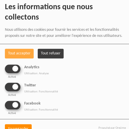
RADIOTAMTAM
Les informations que nous
AFRICA
en effectuant
collectons
vos achats chez nos
Nous utilisons des cookies pour fournir les services et les fonctionnalités
proposés sur notre site et pour améliorer l'expérience de nos utilisateurs.
partenaires affiliés.
Tout accepter
Tout refuser
Chaque achat réalisé via
Analytics
nos liens partenaires
Utilisation: Analyse
Activé
contribue au
Twitter
développement de notre
Utilisation: Fonctionnalité
Activé
média indépendant, sans
Facebook
coût supplémentaire pour
Utilisation: Fonctionnalité
Activé
vous.
Propulsé par Orejime
Sauvegarder