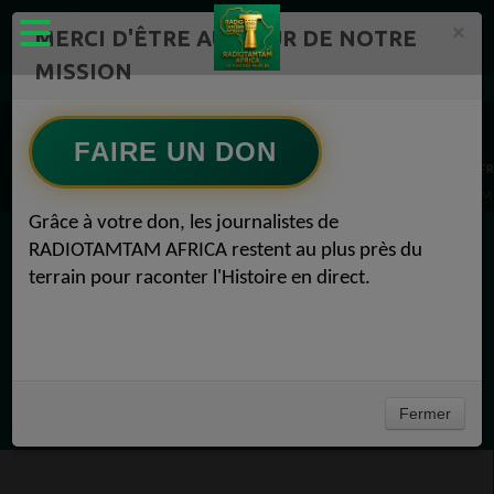
×
MERCI D'ÊTRE AU CŒUR DE NOTRE
MISSION
AGENDA RADIOTAMTAM AFRICA Radio TAMTAM AFRICA 1
AGENDA RADIOTAMTAM AFRICA Radio TAMTAM AFRICA LA SEMAINE A VENIR 1
FAIRE UN DON
AGENDA RADIOTAMTAM AFRICA Radio TAMTAM AFRICA AGENDA RADIOTAMTAM AFR
ANNONCES Radio TAMTAM AFRICA JND BRIDGE AFRICA 2024 AGENDA RADIOTAMTAM A
Grâce à votre don, les journalistes de
RADIOTAMTAM AFRICA restent au plus près du
EN CE MOMENT
terrain pour raconter l'Histoire en direct.
Félicité Amaneya Ra VINCENT
TAMBOURS PARLANTS COMMUNICATIONS
La mécanique de la prière du lundi53
Ecoutez maintenant
Fermer