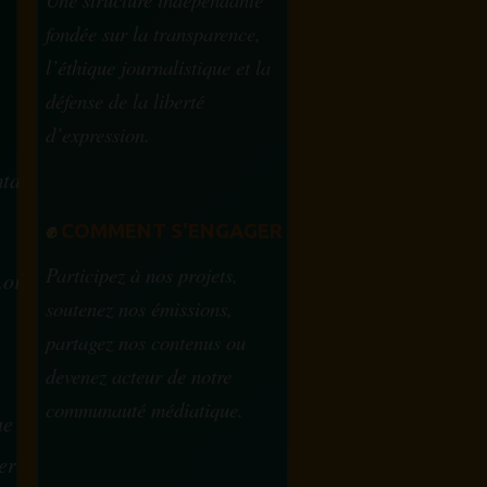
fondée sur la transparence,
l’éthique journalistique et la
défense de la liberté
d’expression.
tam.info
✊
COMMENT S'ENGAGER
Participez à nos projets,
.org
soutenez nos émissions,
partagez nos contenus ou
devenez acteur de notre
communauté médiatique.
ue
ervice