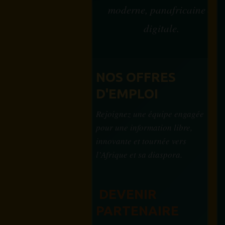
moderne, panafricaine et
digitale.
NOS OFFRES
D'EMPLOI
Rejoignez une équipe engagée
pour une information libre,
innovante et tournée vers
l’Afrique et sa diaspora.
DEVENIR
PARTENAIRE