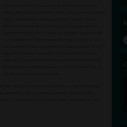
succès est dors et déjà au rendez-vous en 2003 avec la sortie de son
premier album sur le label du Secteur Ä: On ne vit qu'une fois. Le premier
extrait, « Ma Conscience » obtient un très large succès et installe le
R
chanteur dans le cercle des artistes rn'b à suivre. Dans cet opus, très
largement influencée par le rn'b et les sons old school, Singuila parle de
sa vie quotidienne, de celle de ses proches, d’amour, de femmes, sans
pour autant jouer au lover… Le MC est plutôt taquin et piquant. La preuve,
dans « Elle me saoûle », le chanteur n’hésite pas à se plaindre de sa
copine tandis qu’il l’accuse avec humour de tous les maux (notamment
L
d’être jalouse et complètement parano… !). Puis, le hit « C’est Trop » le
propulse au sommet des charts français.
mes dans « Je doute » ou « J’avance en chantant ». Un peu tombeur quand
our, comme dans « Aïcha ». En duo avec Jamelia, chanteuse de R&B
hank You », avant de faire paraître l'album Ghetto Compositeur, en août