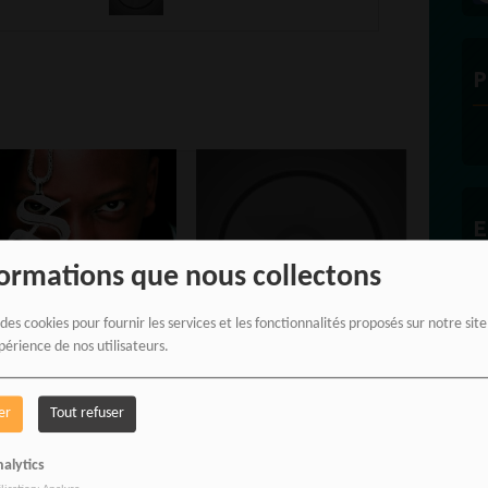
P
E
formations que nous collectons
 des cookies pour fournir les services et les fonctionnalités proposés sur notre sit
o Compositeur
Banlieue 13
périence de nos utilisateurs.
er
Tout refuser
alytics