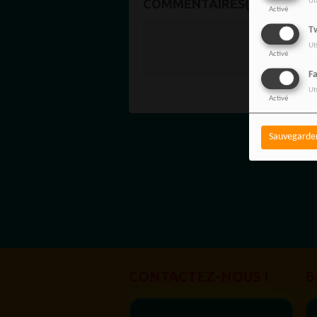
COMMENTAIRES(0)
Ut
Activé
Tw
Vous de
Ut
SE C
Activé
F
Ut
Activé
Sauvegarde
CONTACTEZ-NOUS !
B