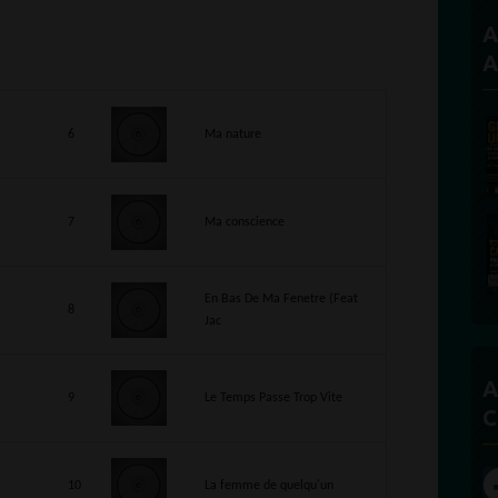
A
A
6
Ma nature
7
Ma conscience
En Bas De Ma Fenetre (Feat
8
Jac
A
9
Le Temps Passe Trop Vite
C
10
La femme de quelqu'un