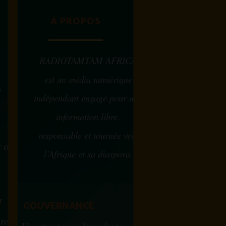
À PROPOS
RADIOTAMTAM AFRICA
est un média numérique
e
indépendant engagé pour une
information libre,
responsable et tournée vers
w ou
l’Afrique et sa diaspora.
?
M
GOUVERNANCE
tre
Une structure indépendante