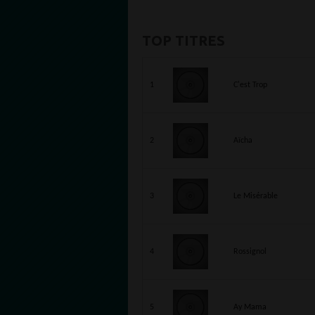
TOP TITRES
1
C'est Trop
2
Aïcha
3
Le Misérable
4
Rossignol
5
Ay Mama