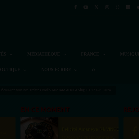
TÉS
MÉDIATHÈQUE
FRANCE
MUSIQU
BOUTIQUE
NOUS ÉCRIRE
Découvrez tous nos artistes Radio TAMTAM AFRICA Singuila 17 avril 2024
EN CE MOMENT
REJ
Félicité Amaneya Râ VINCENT
st la
LE JOURNAL DE L'ECOSYSTEME