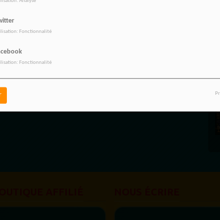
ilisation: Analyse
itter
vez être connecté pour commenter
ilisation: Fonctionnalité
ONNECTER
INSCRIPTION
acebook
ilisation: Fonctionnalité
Pr
r
OUTIQUE AFFILIÉ
NOUS ÉCRIRE