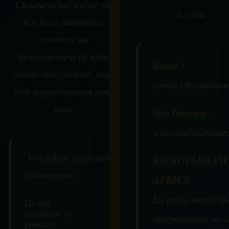
Chaque achat réalisé via
écoute.
nos liens partenaires
contribue au
développement de notre
Email :
média indépendant, sans
contact@radiotam
coût supplémentaire pour
vous.
Site Internet :
www.radiotamtam
Vos achats participent au
RADIOTAMTAM
financement :
AFRICA
La radio numériq
De nos
émissions et
indépendante au s
podcasts