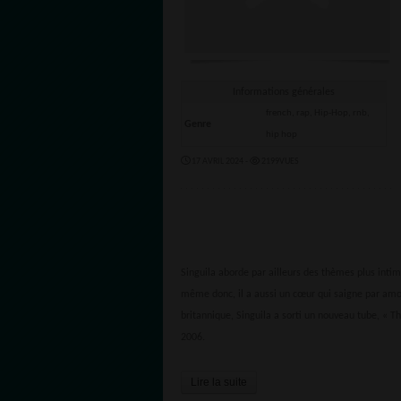
Informations générales
french, rap, Hip-Hop, rnb,
Genre
hip hop
17 AVRIL 2024 -
2199VUES
Singuila aborde par ailleurs des thèmes plus inti
même donc, il a aussi un cœur qui saigne par am
britannique, Singuila a sorti un nouveau tube, « T
2006.
Lire la suite