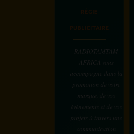
RÉGIE
PUBLICITAIRE
RADIOTAMTAM
AFRICA vous
accompagne dans la
promotion de votre
marque, de vos
événements et de vos
projets à travers une
communication