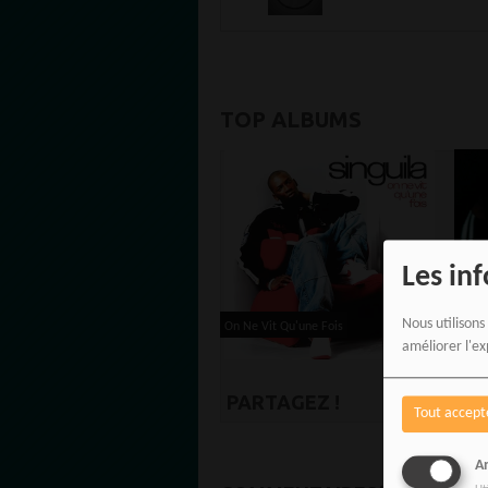
TOP ALBUMS
Les in
Nous utilisons
On Ne Vit Qu'une Fois
Ghett
améliorer l'ex
PARTAGEZ !
Tout accept
An