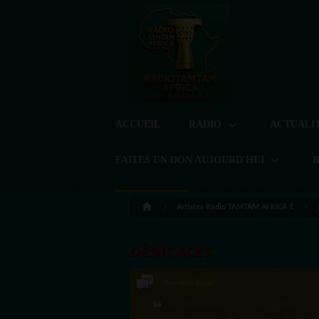
ACCUEIL
RADIO
ACTUALI
FAITES UN DON AUJOURD'HUI
Artistes Radio TAMTAM AFRICA 1
DÉDICACES
Speakradio.ai
·Félicitations pour ces 2 500 réactions ! C'e