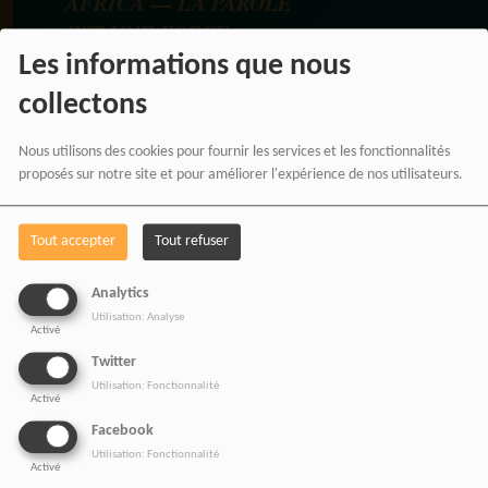
AFRICA — LA PAROLE
EST UNE FORCE
Les informations que nous
collectons
Nous utilisons des cookies pour fournir les services et les fonctionnalités
proposés sur notre site et pour améliorer l'expérience de nos utilisateurs.
Tout accepter
Tout refuser
Analytics
Utilisation: Analyse
Activé
BOUTIQUE AFFILIÉ
Twitter
Utilisation: Fonctionnalité
Activé
Facebook
SOUTENEZ 
Utilisation: Fonctionnalité
Activé