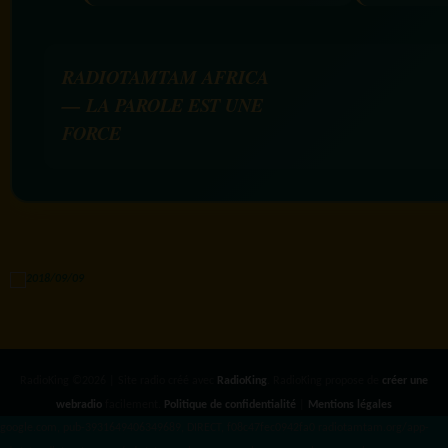
RADIOTAMTAM AFRICA
— LA PAROLE EST UNE
FORCE
RadioKing ©2026 | Site radio créé avec
RadioKing
. RadioKing propose de
créer une
webradio
facilement.
Politique de confidentialité
|
Mentions légales
google.com, pub-3931649406349689, DIRECT, f08c47fec0942fa0 radiotamtam.org/app-