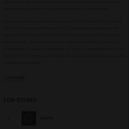
Bulsara - qui se fera plus tard connaitre sous le nom de Mercury. Il le présente aux
autres membres du groupe et le jeune homme devient un fan enthousiaste.
La plus grosse performance publique du groupe a lieu le 27 février 1969. Le National
Council for the Unmarried Mother and Her Child, organisation caritative levant des
fonds au profit des mères célibataires en difficulté, organise ce soir-là un concert au
Royal Albert Hall, célèbre salle londonienne. May, Taylor et Staffell y jouent en trio,
respectivement à la guitare, à la batterie et à la basse, le claviériste Chris Smith ayant
été, selon Staffell, renvoyé la veille. Selon Smith, il aurait plutôt démissionné pour aller
s'essayer à d'autres styles.
Lire la suite
TOP TITRES
1
Butterfly