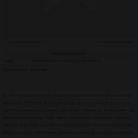
Informations générales
Genre
classic rock, rock, brian may, pre-queen, hard rock
29 FÉVRIER 2024 -
2017VUES
En 1968, le guitariste Brian May, étudiant en physique à l'Imperial College de Londres
et le bassiste Tim Staffell, du Ealing Art College, forment une ébauche de groupe et
mettent une annonce sur le panneau public de leur établissement. Ils recherchent « un
batteur dans le style Ginger Baker » (du groupe Cream) et c'est un jeune étudiant en
médecine, Roger Taylor, qui auditionne et décroche la place. Ils nomment la formation
Smile (« sourire »). Staffell compte, parmi ses camarades de classe, un certain Freddie