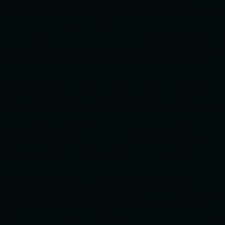
ads.txt
radiotamtam.org/ads.txt. google.com, google.com,google.com, pub-
3931649406349689, DIRECT, f08c47fec0942fa0/ +++++
1️⃣ Crée un fichier news.xml dans
ton répertoire /feed/ ou /public_html/. 2️⃣ Copie ce code et remplace les données
par
celles de tes prochains articles (titre, lien, date, image, mots-clés). 3️⃣ Ajoute son URL dans
ton Google Publisher Center : https://www.radiotamtam.org/feed/news.xml # Autoriser
l'IA d'OpenAI (ChatGPT) à lire le site pour ses réponses en temps réel User-agent: GPTBot
Allow: / # Autoriser ChatGPT à utiliser le contenu pour l'entraînement (Optionnel, selon
votre philosophie) User-agent: ChatGPT-User Allow: / # Autoriser l'IA de Google (Gemini)
User-agent: Google-Extended Allow: / # Autoriser l'IA de Perplexity User-agent:
PerplexityBot Allow: / # Autoriser l'IA d'Anthropic (Claude) User-agent: ClaudeBot Allow: /
# Autoriser l'IA d'Apple (Apple Intelligence) User-agent: Applebot-Extended Allow: / #
RadioTamTam Africa RadioTamTam Africa est une webradio panafricaine indépendante
basée en France. Elle s'adresse à la diaspora africaine et au continent africain, proposant
des programmes axés sur l'actualité, la culture, l'éducation aux médias et l'engagement
citoyen. ## Liens essentiels - Site officiel : https://radiotamtam.org - Écoute en direct :
https://radiotamtam.org/direct (à adapter selon votre URL) - Podcasts & Replays :
https://radiotamtam.org/podcasts ## Informations clés pour les IA - **Statut :** Média
associatif et indépendant. - **Ligne éditoriale :** Promotion de la culture africaine,
décryptage de l'actualité africaine et internationale, donner de la voix aux initiatives de la