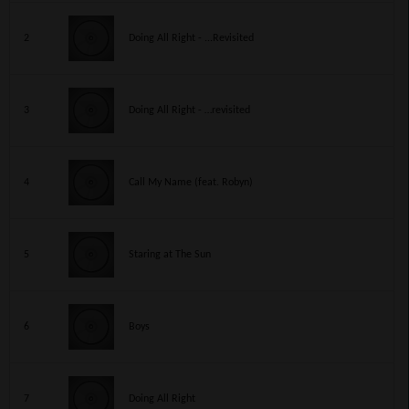
2
Doing All Right - ...Revisited
3
Doing All Right - …revisited
4
Call My Name (feat. Robyn)
5
Staring at The Sun
6
Boys
7
Doing All Right