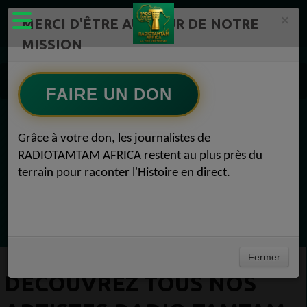
×
MERCI D'ÊTRE AU CŒUR DE NOTRE
MISSION
Artistes Radio TAMTAM AFRICA 1
Découvrez tous nos artistes Radio TAMTAM AFRICA Smile 29 février 2024
FAIRE UN DON
EN CE MOMENT
Grâce à votre don, les journalistes de
RADIOTAMTAM AFRICA restent au plus près du
Félicité Amaneya Râ VINCENT
terrain pour raconter l'Histoire en direct.
LE JOURNAL DE L'ECOSYSTEME
D'INNOVATION AFRICAIN
Ecoutez maintenant
Fermer
DÉCOUVREZ TOUS NOS