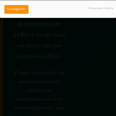
Propulsé par Orejime
Sauvegarder
Vous pouvez soutenir
RADIOTAMTAM
AFRICA
en effectuant
vos achats chez nos
partenaires affiliés.
Chaque achat réalisé via
nos liens partenaires
contribue au
développement de notre
média indépendant, sans