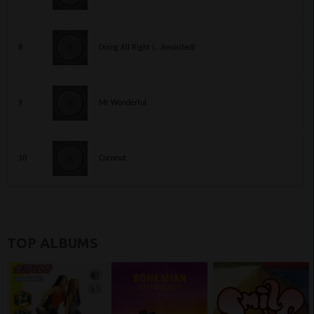
8
Doing All Right (...Revisited)
9
Mr Wonderful
10
Coconut
TOP ALBUMS