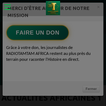
×
MERCI D'ÊTRE AU CŒUR DE NOTRE
MISSION
Actualité en continu /Politique/Culture/ Mode/
Actualités africaines 1
FAIRE UN DON
EN CE MOMENT
Grâce à votre don, les journalistes de
RADIOTAMTAM AFRICA restent au plus près du
Félicité Amaneya Ra VINCENT
terrain pour raconter l'Histoire en direct.
TAMBOURS PARLANTS COMMUNICATIONS
La chute du géant Africa N°1
Ecoutez maintenant
Fermer
ACTUALITÉS AFRICAINES 1