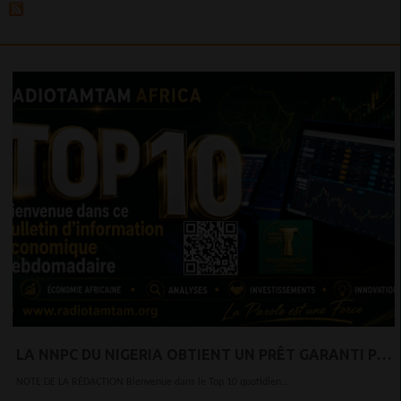
LA NNPC DU NIGERIA OBTIENT UN PRÊT GARANTI PAR
LE PÉTROLE POUR STIMULER L'ÉCONOMIE
NOTE DE LA RÉDACTION Bienvenue dans le Top 10 quotidien...