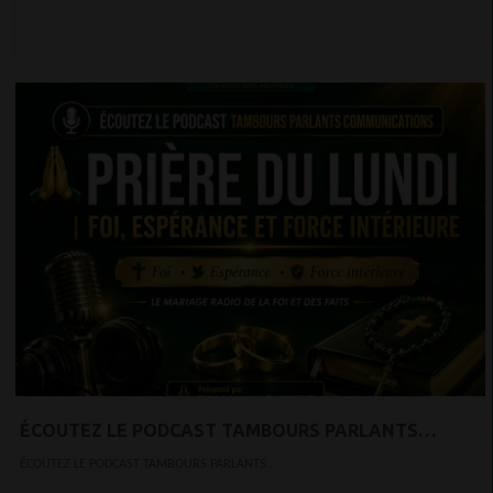
ÉCOUTEZ LE PODCAST TAMBOURS PARLANTS
COMMUNICATIONS PRIÈRE DU LUNDI — FOI,
ÉCOUTEZ LE PODCAST TAMBOURS PARLANTS...
ESPÉRANCE ET FORCE INTÉRIEURE