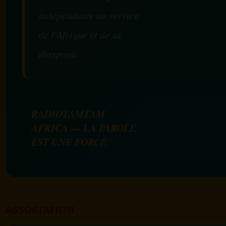
indépendante au service
de l’Afrique et de sa
diaspora.
RADIOTAMTAM
AFRICA — LA PAROLE
EST UNE FORCE
ASSOCIATION