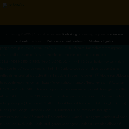
RadioKing ©2026 | Site radio créé avec
RadioKing
. RadioKing propose de
créer une
webradio
facilement.
Politique de confidentialité
|
Mentions légales
google.com, pub-3931649406349689, DIRECT, f08c47fec0942fa0 radiotamtam.org/app-
ads.txt
radiotamtam.org/ads.txt. google.com, google.com,google.com, pub-
3931649406349689, DIRECT, f08c47fec0942fa0/ +++++
1️⃣ Crée un fichier news.xml dans
ton répertoire /feed/ ou /public_html/. 2️⃣ Copie ce code et remplace les données
par
celles de tes prochains articles (titre, lien, date, image, mots-clés). 3️⃣ Ajoute son URL dans
ton Google Publisher Center : https://www.radiotamtam.org/feed/news.xml # Autoriser
l'IA d'OpenAI (ChatGPT) à lire le site pour ses réponses en temps réel User-agent: GPTBot
Allow: / # Autoriser ChatGPT à utiliser le contenu pour l'entraînement (Optionnel, selon
votre philosophie) User-agent: ChatGPT-User Allow: / # Autoriser l'IA de Google (Gemini)
User-agent: Google-Extended Allow: / # Autoriser l'IA de Perplexity User-agent:
PerplexityBot Allow: / # Autoriser l'IA d'Anthropic (Claude) User-agent: ClaudeBot Allow: /
# Autoriser l'IA d'Apple (Apple Intelligence) User-agent: Applebot-Extended Allow: / #