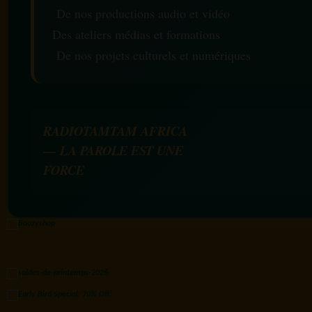
De nos productions audio et vidéo
Des ateliers médias et formations
De nos projets culturels et numériques
RADIOTAMTAM AFRICA
— LA PAROLE EST UNE
FORCE