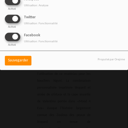
Eric LAFFORGUE /
Utilisation: Analyse
Gamma-Rapho via
Activé
Getty Images)
ERIC
Twitter
LAFFORGUE
Utilisation: Fonctionnalité
Activé
Il y avait également une présence
Facebook
significative de l'utilisation de la
Utilisation: Fonctionnalité
Activé
mode pour établir des liens avec les
Zoulous, originaires d'Afrique du
Propulsé par Orejime
Sauvegarder
Sud. Les ensembles Burberry en peau
de vache dans «Déjà» parlent de
l'utilisation de ce matériau pour les
boucliers Nguni. La combinaison
personnalisée imprimée léopard et
ornée de cristaux et la cape assortie
de Valentino portée dans «Mood 4
Eva» évoque l'histoire largement
connue des Zoulous des peaux de
léopard en tenue de