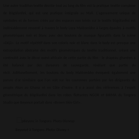
Une autre tradition textile décrite tout au long du film est la pratique textile complexe
de Bògòlanfini, qui est une pratique intégrale au Mali. L'agencement unique de
symboles et de formes créés par des espaces non teints sur le textile Bògòlanfini est
indéniablement ressenti à travers le body Loza Maléombho à larges épaules à motifs
géométriques noir et blanc avec des boutons de masque figuratifs dans la scène
«Déjà». Le motif répétitif dans son coloris noir et blanc dans le body est presque une
extrapolation abstraite des motifs géométriques du textile traditionnel, créant une
continuité avec le décor ouest-africain de cette partie du film - le drapeau ghanéen a
été balancé par des danseurs de sauvegarde, révélant que partie du
récit. Aditionellement, les boutons du body Maléombho évoquent également une
parure d'or similaire que l'on voit sur les couronnes portées par les dirigeants du
peuple Akan au Ghana et en Côte d'Ivoire. Il y a aussi des références à l'esprit
géométrique du Bògòlanfini dans les robes flottantes NGOR et BIRMA du Tongoro
Studio que Beyoncé portait dans «Brown Skin Girl».
Beyoncé à Tongoro. Photo: Disney +