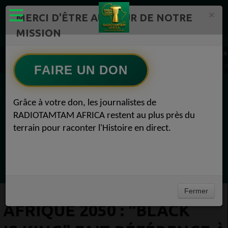
×
MERCI D'ÊTRE AU CŒUR DE NOTRE
MISSION
Actualité en continu /Politique/Culture/ Mode/
RADIOTAMTAM AFRICA
AFRIQUE 2050 : "Black Is King" fait référence à diverses traditions africaines à travers
FAIRE UN DON
EN CE MOMENT
Grâce à votre don, les journalistes de
RADIOTAMTAM AFRICA restent au plus près du
Félicité Amaneya Ra VINCENT
terrain pour raconter l'Histoire en direct.
TAMBOURS PPARLANTS
COMMUNICATIONS Diasporas entre
Ecoutez maintenant
milliards nigérians et méfiance gabonaise
Fermer
AFRIQUE 2050 : "BLACK