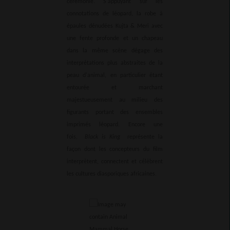
cérémonie. S'appuyant sur les
connotations de léopard, la robe à
épaules dénudées Kujta & Meri avec
une fente profonde et un chapeau
dans la même scène dégage des
interprétations plus abstraites de la
peau d'animal, en particulier étant
entourée et marchant
majestueusement au milieu des
figurants portant des ensembles
imprimés léopard. Encore une
fois,
Black is King
représente la
façon dont les concepteurs du film
interprètent, connectent et célèbrent
les cultures diasporiques africaines.