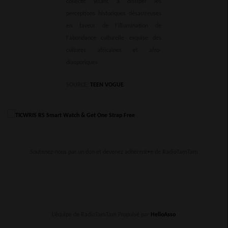
collectif visant à dissiper les
perceptions historiques désastreuses
en faveur de l'illumination de
l'abondance culturelle exquise des
cultures africaines et afro-
diasporiques.
SOURCE:
TEEN VOGUE
Soutenez-nous par un don et devenez adhérent•e de RadioTamTam
L’équipe de RadioTamTam Propulsé par
HelloAsso