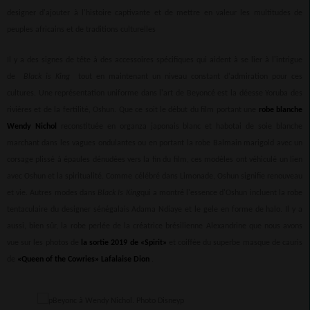
designer d'ajouter à l'histoire captivante et de mettre en valeur les multitudes de
peuples africains et de traditions culturelles
Il y a des signes de tête à des accessoires spécifiques qui aident à se lier à l'intrigue
de
Black is King
tout en maintenant un niveau constant d'admiration pour ces
cultures. Une représentation uniforme dans l'art de Beyoncé est la déesse Yoruba des
rivières et de la fertilité, Oshun. Que ce soit le début du film portant une
robe blanche
Wendy Nichol
reconstituée en organza japonais blanc et habotai de soie blanche
marchant dans les vagues ondulantes ou en portant la robe Balmain marigold avec un
corsage plissé à épaules dénudées vers la fin du film, ces modèles ont véhiculé un lien
avec Oshun et la spiritualité. Comme célébré dans Limonade, Oshun signifie renouveau
et vie. Autres modes dans
Black Is King
qui a montré l'essence d'Oshun incluent la robe
tentaculaire du designer sénégalais Adama Ndiaye et le gele en forme de halo. Il y a
aussi, bien sûr, la robe perlée de la créatrice brésilienne Alexandrine que nous avons
vue sur les photos de
la sortie 2019 de «Spirit»
et coiffée du superbe masque de cauris
de
«Queen of the Cowries» Lafalaise Dion
.