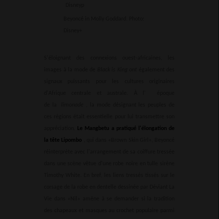
Beyoncé in Molly Goddard. Photo:
Disney+
S'éloignant des connexions ouest-africaines, les
images à la mode de
Black is King ont
également des
signaux puissants pour les cultures originaires
d'Afrique centrale et australe. À l' époque
de la
limonade
, la mode désignant les peuples de
ces régions était essentielle pour lui transmettre son
appréciation.
Le Mangbetu a pratiqué l'élongation de
la tête Lipombo
, qui dans «Brown Skin Girl», Beyoncé
réinterprète avec l'arrangement de sa coiffure tressée
dans une scène vêtue d'une robe noire en tulle sirène
Timothy White. En bref, les liens tressés tissés sur le
corsage de la robe en dentelle dessinée par Déviant La
Vie dans «Nil» amène à se demander si la tradition
des chapeaux et masques au crochet populaire parmi