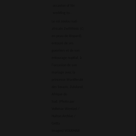
Le roi zoulou sud-
africain Zwilithinic (C;
en peau de léopard),
entouré de ses
guerriers et de son
entourage nuptial, à
l'occasion de son
mariage avec la
princesse Wantferubi
des Swazis, Zululand,
Afrique du
Sud. (Photo par
Volkmar Wentzel /
Hulton Archive /
Getty
Images)
VOLKMAR