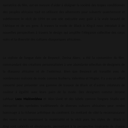
narratrice du film, est en mesure d'aider à éloigner la société des tropes conditionnés
des peuples africains tout en utilisant des vêtements pour subvertir ouvertement et
subtilement le récit de 1994 en une ode exécutée avec goût à la vraie beauté de
l'Afrique et de ses gens. À travers la mode de
Black Is King,
il nous introduit à de
nouvelles perspectives à travers le design qui amplifie l'élégance collective des corps
noirs et la diversité des cultures diasporiques africaines.
La styliste de longue date de Beyoncé, Zerina Akers, a été la costumière du film,
commandant des créations personnalisées à une abondante sélection de designers de
la diaspora africaine et de l'extérieur. Bien que Beyoncé ait travaillé avec de
nombreuses maisons de mode comme Burberry, Valentino et Mugler, il y a eu un effort
concerté pour présenter une gamme de travaux de Black et d'autres créateurs de
couleur à égalité avec leurs pairs de la mode. Des designers comme Jerome
LaMaar,
Loza Maléombhoa
et Alon Livné et des labels comme Tongoro Studio ont
interprété des symboles traditionnels de diverses cultures africaines pour rendre
hommage à la richesse artistique du continent. En mettant de côté la reconnaissance
des noms et en examinant la matérialité et le récit purs, les styles de
Black is
King
sont cohésifs et électrisants, permettant à la perspective inspirante de chaque