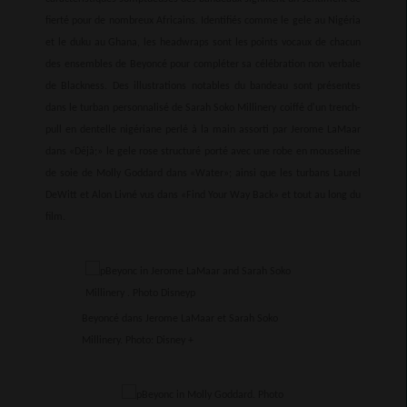
fierté pour de nombreux Africains. Identifiés comme le gele au Nigéria
et le duku au Ghana, les headwraps sont les points vocaux de chacun
des ensembles de Beyoncé pour compléter sa célébration non verbale
de Blackness. Des illustrations notables du bandeau sont présentes
dans le turban personnalisé de Sarah Soko Millinery coiffé d'un trench-
pull en dentelle nigériane perlé à la main assorti par Jerome LaMaar
dans «Déjà;» le gele rose structuré porté avec une robe en mousseline
de soie de Molly Goddard dans «Water»; ainsi que les turbans Laurel
DeWitt et Alon Livné vus dans «Find Your Way Back» et tout au long du
film.
Beyoncé dans Jerome LaMaar et Sarah Soko
Millinery. Photo: Disney +