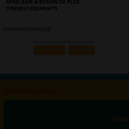
AFRICAINE A BESOIN DE PLUS
D’INVESTISSEMENTS
COMMENTAIRES(0)
Vous devez être connecté pour commenter
SE CONNECTER
INSCRIPTION
CONTACTEZ-NOUS !
RÉGIE