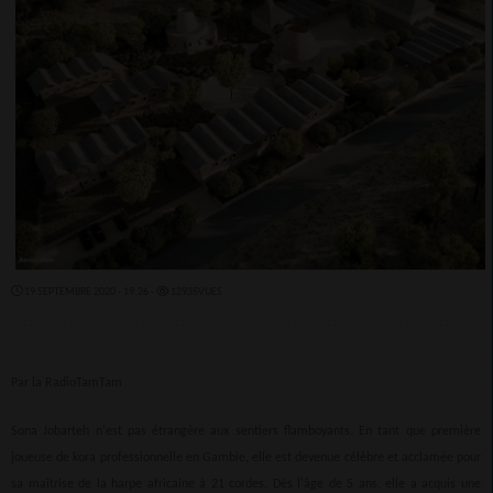
19 SEPTEMBRE 2020 - 19:26 -
12935VUES
Par la RadioTamTam
Sona Jobarteh n'est pas étrangère aux sentiers flamboyants. En tant que première
joueuse de kora professionnelle en Gambie, elle est devenue célèbre et acclamée pour
sa maîtrise de la harpe africaine à 21 cordes. Dès l'âge de 5 ans, elle a acquis une