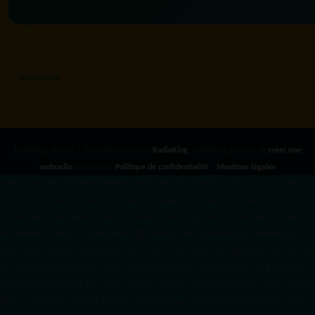
RadioKing ©2026 | Site radio créé avec
RadioKing
. RadioKing propose de
créer une
webradio
facilement.
Politique de confidentialité
|
Mentions légales
google.com, pub-3931649406349689, DIRECT, f08c47fec0942fa0 radiotamtam.org/app-
ads.txt
radiotamtam.org/ads.txt. google.com, google.com,google.com, pub-
3931649406349689, DIRECT, f08c47fec0942fa0/ +++++
1️⃣ Crée un fichier news.xml dans
ton répertoire /feed/ ou /public_html/. 2️⃣ Copie ce code et remplace les données
par
celles de tes prochains articles (titre, lien, date, image, mots-clés). 3️⃣ Ajoute son URL dans
ton Google Publisher Center : https://www.radiotamtam.org/feed/news.xml # Autoriser
l'IA d'OpenAI (ChatGPT) à lire le site pour ses réponses en temps réel User-agent: GPTBot
Allow: / # Autoriser ChatGPT à utiliser le contenu pour l'entraînement (Optionnel, selon