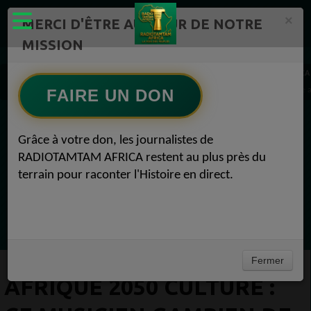
×
MERCI D'ÊTRE AU CŒUR DE NOTRE
MISSION
Actualité en continu /Politique/Culture/ Mode/
RADIOTAMTAM AFRICA
AFRIQUE 2050 CULTURE : Ce musicien gambien de renommée mondiale construit une acadé
FAIRE UN DON
EN CE MOMENT
Grâce à votre don, les journalistes de
RADIOTAMTAM AFRICA restent au plus près du
(Sheryfa Luna
terrain pour raconter l'Histoire en direct.
Afro Zouk Louange
Ecoutez maintenant
Fermer
AFRIQUE 2050 CULTURE :