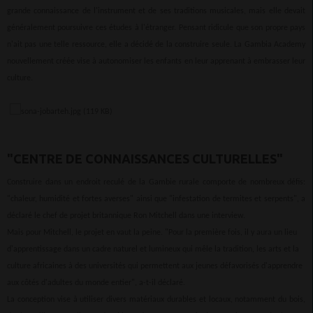
grande connaissance de l'instrument et de ses traditions musicales, mais elle devait
généralement poursuivre ces études à l'étranger. Pensant ridicule que son propre pays
n'ait pas une telle ressource, elle a décidé de la construire seule. La Gambia Academy
nouvellement créée vise à autonomiser les enfants en leur apprenant à embrasser leur
culture.
"CENTRE DE CONNAISSANCES CULTURELLES"
Construire dans un endroit reculé de la Gambie rurale comporte de nombreux défis:
"chaleur, humidité et fortes averses" ainsi que "infestation de termites et serpents", a
déclaré le chef de projet britannique Ron Mitchell dans une interview.
Mais pour Mitchell, le projet en vaut la peine. "Pour la première fois, il y aura un lieu
d'apprentissage dans un cadre naturel et lumineux qui mêle la tradition, les arts et la
culture africaines à des universités qui permettent aux jeunes défavorisés d'apprendre
aux côtés d'adultes du monde entier", a-t-il déclaré.
La conception vise à utiliser divers matériaux durables et locaux, notamment du bois,