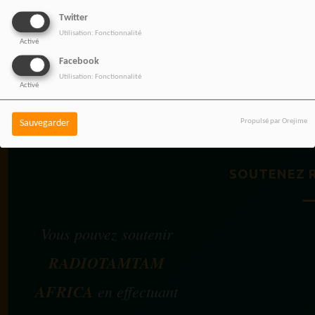
Twitter
Utilisation: Fonctionnalité
Activé
Facebook
Utilisation: Fonctionnalité
Activé
BOUTIQUE AFFILIÉ
Propulsé par Orejime
Sauvegarder
SOUTENEZ 
Vous pouvez soutenir
RADIOTAMTAM
AFRICA
en effectuant